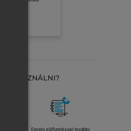
erződéseiben foglaltakat
ogadom.
ÓBÁLOM
AT HASZNÁLNI?
ntos
Egyéni előfizetéssel további