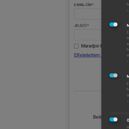
h
E-MAIL-CÍM
↓
JELSZÓ
E
m
a
Maradjon belépve
h
Elfelejtettem a jelszavamat
m
↓
BELÉ
M
E
h
t
↓
TANULÓ
Belépés intézmén
Ö
H