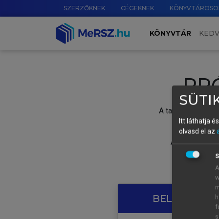
SZERZŐKNEK
CÉGEKNEK
KÖNYVTÁROSO
KÖNYVTÁR
KED
PR
SÜTIK
A tartalom megtek
Itt láthatja 
olvasd el az
A próbaidősza
S
A
w
m
BELÉPÉS SAJ
h
f
s