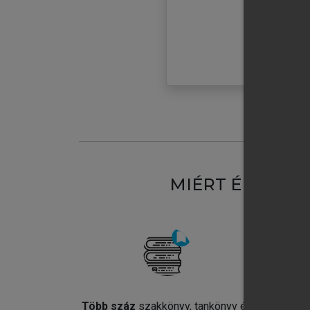
MIÉRT ÉRDEME
Több száz
szakkönyv, tankönyv és
Jel