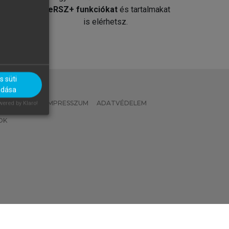
át
MeRSZ+ funkciókat
és tartalmakat
is elérhetsz.
 süti
adása
 IRÁNYELVEK
IMPRESSZUM
ADATVÉDELEM
ered by Klaro!
OK