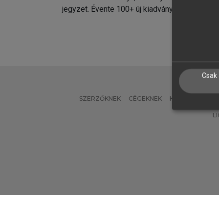
jegyzet. Évente 100+ új kiadvány.
kiadvá
Csak 
SZERZŐKNEK
CÉGEKNEK
KÖNYVTÁROSO
L
Verzió: 2.7.2