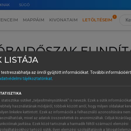
KNAK
SÚGÓ
VENCEIM
MAPPÁIM
KIVONATAIM
LETÖLTÉSEIM
ÓBAIDŐSZAK ELINDÍT
 LISTÁJA
intéséhez lépj be a saját fiókoddal, iskolai azonosítóddal vagy ú
és testreszabhatja az önről gyűjtött információkat.
További információért 
Új felhasználóként
1 óra díjmentes hozzáférésre
vagy jogosult
adatvédelmi tájékoztatónkat
.
k elindításához,
jelentkezz
be meglévő fiókoddal,
vagy hozz lé
A regisztráció után a
próbaidőszak
automatikusan
elindul.
TATISZTIKA
 statisztikai sütiket „teljesítménysütiknek” is nevezik. Ezek a sütik információka
ebhely használatának módjáról, többek között arról, hogy milyen oldalakat kere
ilyen linkekre kattintott. Ezek az információk a felhasználó azonosítására nem
ÚJ FIÓK 
ÁT FIÓKKAL
asználhatóak, mivel az adatok összesítettek és anonimizáltak. Céljuk kizáróla
1 óra díjme
unkcióinak javítása. Ezek közé tartoznak a harmadik féltől származó elemzési
zolgáltatásokhoz tartozó sütik; ilyen elemzési szolgáltatások a látogatóelemz