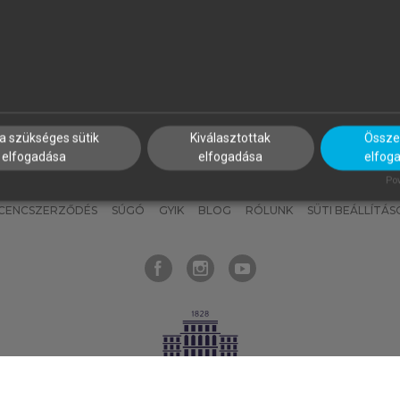
nyokat, hogy bármikor azonnal
részeket, és
készíts
saj
hozzájuk férhess!
jegyzeteket!
a szükséges sütik
Kiválasztottak
Összes
elfogadása
elfogadása
elfog
KNAK
SZERKESZTÉSI ÉS LEKTORÁLÁSI ALAPELVEK
MI – ÁLTALÁNOS
Pow
ICENCSZERZŐDÉS
SÚGÓ
GYIK
BLOG
RÓLUNK
SÜTI BEÁLLÍTÁS