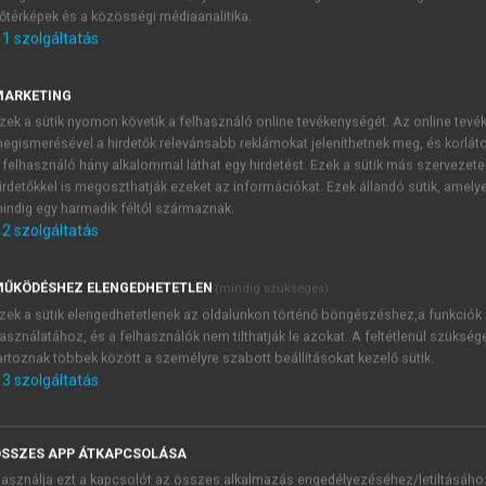
őtérképek és a közösségi médiaanalitika.
E-MAIL-CÍM
1
szolgáltatás
MARKETING
NÉV
zek a sütik nyomon követik a felhasználó online tevékenységét. Az online tev
egismerésével a hirdetők relevánsabb reklámokat jeleníthetnek meg, és korlát
 felhasználó hány alkalommal láthat egy hirdetést. Ezek a sütik más szervezete
JELSZÓ
irdetőkkel is megoszthatják ezeket az információkat. Ezek állandó sütik, amely
indig egy harmadik féltől származnak.
2
szolgáltatás
JELSZÓ ÚJRA
PÉS
ŰKÖDÉSHEZ ELENGEDHETETLEN
(mindig szükséges)
zek a sütik elengedhetetlenek az oldalunkon történő böngészéshez,a funkciók
asználatához, és a felhasználók nem tilthatják le azokat. A feltétlenül szükség
Kérek értesítést a MeRSZ új
artoznak többek között a személyre szabott beállításokat kezelő sütik.
Kérek értesítést az Akadémi
3
szolgáltatás
akcióiról.
 VAGY?
Az
Adatkezelési tájékozta
yi azonosítóval
veszem és elfogadom.
SSZES APP ÁTKAPCSOLÁSA
Az
Általános vásárlási felt
asználja ezt a kapcsolót az összes alkalmazás engedélyezéséhez/letiltásáho