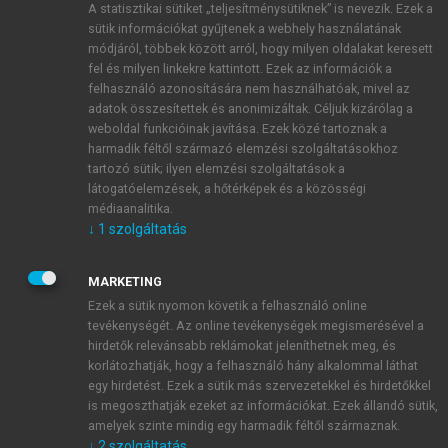
A statisztikai sütiket „teljesítménysütiknek” is nevezik. Ezek a
sütik információkat gyűjtenek a webhely használatának
módjáról, többek között arról, hogy milyen oldalakat keresett
ÚJ FIÓK LÉTREHOZÁSA
fel és milyen linkekre kattintott. Ezek az információk a
1 óra díjmentes hozzáférés
felhasználó azonosítására nem használhatóak, mivel az
adatok összesítettek és anonimizáltak. Céljuk kizárólag a
weboldal funkcióinak javítása. Ezek közé tartoznak a
E-MAIL-CÍM
harmadik féltől származó elemzési szolgáltatásokhoz
tartozó sütik; ilyen elemzési szolgáltatások a
látogatóelemzések, a hőtérképek és a közösségi
NÉV
médiaanalitika.
↓
1
szolgáltatás
JELSZÓ
MARKETING
Ezek a sütik nyomon követik a felhasználó online
tevékenységét. Az online tevékenységek megismerésével a
JELSZÓ ÚJRA
hirdetők relevánsabb reklámokat jeleníthetnek meg, és
korlátozhatják, hogy a felhasználó hány alkalommal láthat
egy hirdetést. Ezek a sütik más szervezetekkel és hirdetőkkel
is megoszthatják ezeket az információkat. Ezek állandó sütik,
Kérek értesítést a MeRSZ újdonságairól, akcióiról.
amelyek szinte mindig egy harmadik féltől származnak.
↓
2
szolgáltatás