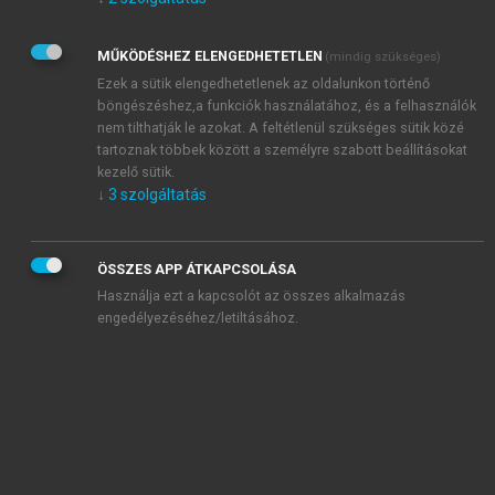
Kérek értesítést az Akadémiai Kiadó Zrt. újdonságairól,
akcióiról.
MŰKÖDÉSHEZ ELENGEDHETETLEN
(mindig szükséges)
Az
Adatkezelési tájékoztatóban
foglaltakat tudomásul
veszem és elfogadom.
Ezek a sütik elengedhetetlenek az oldalunkon történő
Az
Általános vásárlási feltételeket
, valamint a
szotar.net
és a
böngészéshez,a funkciók használatához, és a felhasználók
mersz.hu
oldalak licencszerződéseiben foglaltakat
nem tilthatják le azokat. A feltétlenül szükséges sütik közé
tudomásul veszem és elfogadom.
tartoznak többek között a személyre szabott beállításokat
kezelő sütik.
↓
3
szolgáltatás
KIPRÓBÁLOM
ÖSSZES APP ÁTKAPCSOLÁSA
Használja ezt a kapcsolót az összes alkalmazás
engedélyezéséhez/letiltásához.
MIÉRT ÉRDEMES A MERSZ ONLINE
OKOSKÖNYVTÁRAT HASZNÁLNI?