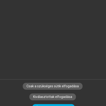
Jelöld meg a számodra fontos részeket, és
készíts
saját
jegyzeteket!
Egyéni előfizetéssel további
MeRSZ+ funkciókat
és
tartalmakat is elérhetsz.
Csak a szükséges sütik elfogadása
SZERZŐKNEK
CÉGEKNEK
KÖNYVTÁROSOKNAK
Kiválasztottak elfogadása
SZERKESZTÉSI ÉS LEKTORÁLÁSI ALAPELVEK