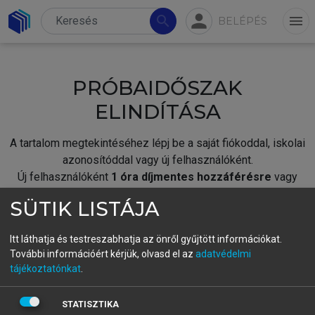
person
search
menu
BELÉPÉS
PRÓBAIDŐSZAK
ELINDÍTÁSA
A tartalom megtekintéséhez lépj be a saját fiókoddal, iskolai
azonosítóddal vagy új felhasználóként.
Új felhasználóként
1 óra díjmentes hozzáférésre
vagy
jogosult.
SÜTIK LISTÁJA
A próbaidőszak elindításához,
jelentkezz
be meglévő
fiókoddal,
vagy hozz létre új fiókot.
Itt láthatja és testreszabhatja az önről gyűjtött információkat.
További információért kérjük, olvasd el az
adatvédelmi
A regisztráció után a
próbaidőszak
automatikusan
elindul.
tájékoztatónkat
.
BELÉPÉS SAJÁT FIÓKKAL
STATISZTIKA