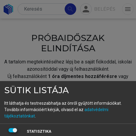
person
search
menu
BELÉPÉS
PRÓBAIDŐSZAK
ELINDÍTÁSA
A tartalom megtekintéséhez lépj be a saját fiókoddal, iskolai
azonosítóddal vagy új felhasználóként.
Új felhasználóként
1 óra díjmentes hozzáférésre
vagy
jogosult.
SÜTIK LISTÁJA
A próbaidőszak elindításához,
jelentkezz
be meglévő
fiókoddal,
vagy hozz létre új fiókot.
Itt láthatja és testreszabhatja az önről gyűjtött információkat.
További információért kérjük, olvasd el az
adatvédelmi
A regisztráció után a
próbaidőszak
automatikusan
elindul.
tájékoztatónkat
.
BELÉPÉS SAJÁT FIÓKKAL
STATISZTIKA