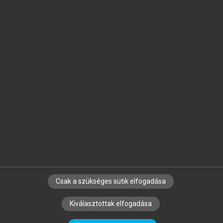
Jelöld meg a számodra fontos részeket, és
készíts
saját
jegyzeteket!
Egyéni előfizetéssel további
MeRSZ+ funkciókat
és
tartalmakat is elérhetsz.
Csak a szükséges sütik elfogadása
SZERZŐKNEK
CÉGEKNEK
KÖNYVTÁROSOKNAK
Kiválasztottak elfogadása
SZERKESZTÉSI ÉS LEKTORÁLÁSI ALAPELVEK