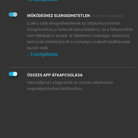
Kérek értesítést az Akadémiai Kiadó Zrt. újdonságairól,
akcióiról.
MŰKÖDÉSHEZ ELENGEDHETETLEN
(mindig szükséges)
Az
Adatkezelési tájékoztatóban
foglaltakat tudomásul
veszem és elfogadom.
Ezek a sütik elengedhetetlenek az oldalunkon történő
Az
Általános vásárlási feltételeket
, valamint a
szotar.net
és a
böngészéshez,a funkciók használatához, és a felhasználók
mersz.hu
oldalak licencszerződéseiben foglaltakat
nem tilthatják le azokat. A feltétlenül szükséges sütik közé
tudomásul veszem és elfogadom.
tartoznak többek között a személyre szabott beállításokat
kezelő sütik.
↓
3
szolgáltatás
KIPRÓBÁLOM
ÖSSZES APP ÁTKAPCSOLÁSA
Használja ezt a kapcsolót az összes alkalmazás
engedélyezéséhez/letiltásához.
MIÉRT ÉRDEMES A MERSZ ONLINE
OKOSKÖNYVTÁRAT HASZNÁLNI?