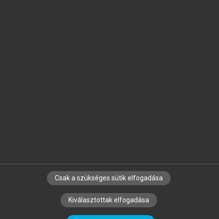
Jelöld meg a számodra fontos részeket, és
készíts
saját
jegyzeteket!
Egyéni előfizetéssel további
MeRSZ+ funkciókat
és
tartalmakat is elérhetsz.
Csak a szükséges sütik elfogadása
SZERZŐKNEK
CÉGEKNEK
KÖNYVTÁROSOKNAK
Kiválasztottak elfogadása
SZERKESZTÉSI ÉS LEKTORÁLÁSI ALAPELVEK