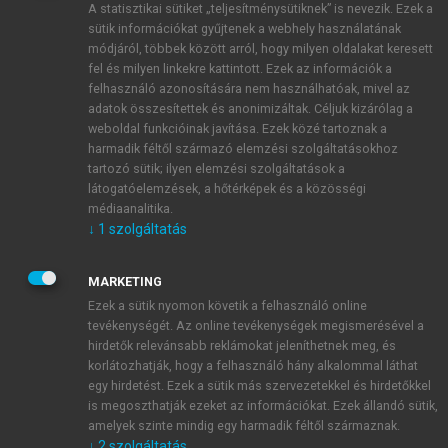
A statisztikai sütiket „teljesítménysütiknek” is nevezik. Ezek a
sütik információkat gyűjtenek a webhely használatának
módjáról, többek között arról, hogy milyen oldalakat keresett
ÚJ FIÓK LÉTREHOZÁSA
fel és milyen linkekre kattintott. Ezek az információk a
1 óra díjmentes hozzáférés
felhasználó azonosítására nem használhatóak, mivel az
adatok összesítettek és anonimizáltak. Céljuk kizárólag a
weboldal funkcióinak javítása. Ezek közé tartoznak a
E-MAIL-CÍM
harmadik féltől származó elemzési szolgáltatásokhoz
tartozó sütik; ilyen elemzési szolgáltatások a
látogatóelemzések, a hőtérképek és a közösségi
NÉV
médiaanalitika.
↓
1
szolgáltatás
JELSZÓ
MARKETING
Ezek a sütik nyomon követik a felhasználó online
tevékenységét. Az online tevékenységek megismerésével a
JELSZÓ ÚJRA
hirdetők relevánsabb reklámokat jeleníthetnek meg, és
korlátozhatják, hogy a felhasználó hány alkalommal láthat
egy hirdetést. Ezek a sütik más szervezetekkel és hirdetőkkel
is megoszthatják ezeket az információkat. Ezek állandó sütik,
Kérek értesítést a MeRSZ újdonságairól, akcióiról.
amelyek szinte mindig egy harmadik féltől származnak.
↓
2
szolgáltatás