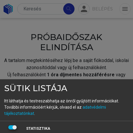
person
search
menu
BELÉPÉS
PRÓBAIDŐSZAK
ELINDÍTÁSA
A tartalom megtekintéséhez lépj be a saját fiókoddal, iskolai
azonosítóddal vagy új felhasználóként.
Új felhasználóként
1 óra díjmentes hozzáférésre
vagy
jogosult.
SÜTIK LISTÁJA
A próbaidőszak elindításához,
jelentkezz
be meglévő
fiókoddal,
vagy hozz létre új fiókot.
Itt láthatja és testreszabhatja az önről gyűjtött információkat.
További információért kérjük, olvasd el az
adatvédelmi
A regisztráció után a
próbaidőszak
automatikusan
elindul.
tájékoztatónkat
.
BELÉPÉS SAJÁT FIÓKKAL
STATISZTIKA