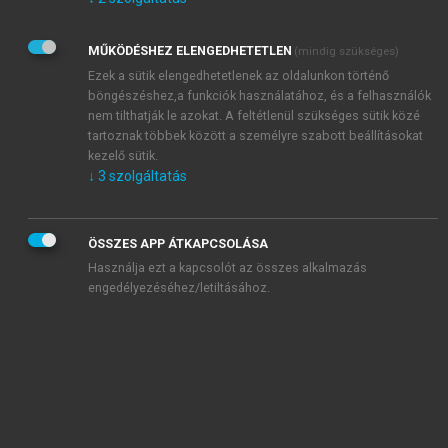
Kérek értesítést az Akadémiai Kiadó Zrt. újdonságairól,
akcióiról.
MŰKÖDÉSHEZ ELENGEDHETETLEN
(mindig szükséges)
Az
Adatkezelési tájékoztatóban
foglaltakat tudomásul
veszem és elfogadom.
Ezek a sütik elengedhetetlenek az oldalunkon történő
Az
Általános vásárlási feltételeket
, valamint a
szotar.net
és a
böngészéshez,a funkciók használatához, és a felhasználók
mersz.hu
oldalak licencszerződéseiben foglaltakat
nem tilthatják le azokat. A feltétlenül szükséges sütik közé
tudomásul veszem és elfogadom.
tartoznak többek között a személyre szabott beállításokat
kezelő sütik.
↓
3
szolgáltatás
KIPRÓBÁLOM
ÖSSZES APP ÁTKAPCSOLÁSA
Használja ezt a kapcsolót az összes alkalmazás
engedélyezéséhez/letiltásához.
MIÉRT ÉRDEMES A MERSZ ONLINE
OKOSKÖNYVTÁRAT HASZNÁLNI?