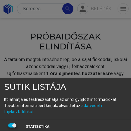
person
search
menu
BELÉPÉS
PRÓBAIDŐSZAK
ELINDÍTÁSA
A tartalom megtekintéséhez lépj be a saját fiókoddal, iskolai
azonosítóddal vagy új felhasználóként.
Új felhasználóként
1 óra díjmentes hozzáférésre
vagy
jogosult.
SÜTIK LISTÁJA
A próbaidőszak elindításához,
jelentkezz
be meglévő
fiókoddal,
vagy hozz létre új fiókot.
Itt láthatja és testreszabhatja az önről gyűjtött információkat.
További információért kérjük, olvasd el az
adatvédelmi
A regisztráció után a
próbaidőszak
automatikusan
elindul.
tájékoztatónkat
.
BELÉPÉS SAJÁT FIÓKKAL
STATISZTIKA