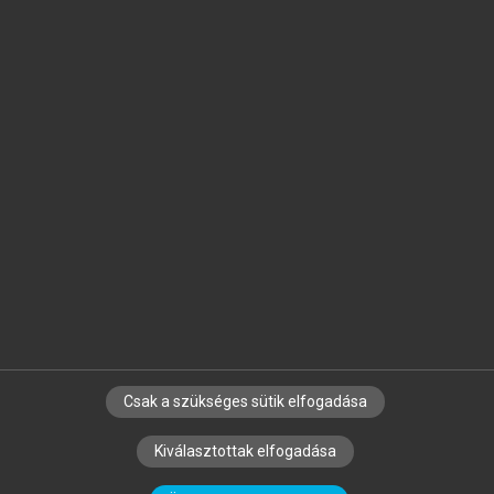
Jelöld meg a számodra fontos részeket, és
készíts
saját
jegyzeteket!
Egyéni előfizetéssel további
MeRSZ+ funkciókat
és
tartalmakat is elérhetsz.
Csak a szükséges sütik elfogadása
SZERZŐKNEK
CÉGEKNEK
KÖNYVTÁROSOKNAK
Kiválasztottak elfogadása
SZERKESZTÉSI ÉS LEKTORÁLÁSI ALAPELVEK