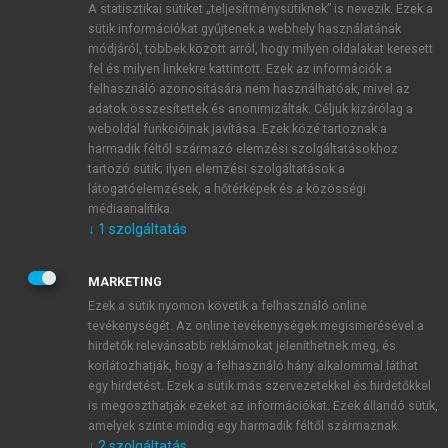
A statisztikai sütiket „teljesítménysütiknek” is nevezik. Ezek a
sütik információkat gyűjtenek a webhely használatának
módjáról, többek között arról, hogy milyen oldalakat keresett
ÚJ FIÓK LÉTREHOZÁSA
fel és milyen linkekre kattintott. Ezek az információk a
1 óra díjmentes hozzáférés
felhasználó azonosítására nem használhatóak, mivel az
adatok összesítettek és anonimizáltak. Céljuk kizárólag a
weboldal funkcióinak javítása. Ezek közé tartoznak a
E-MAIL-CÍM
harmadik féltől származó elemzési szolgáltatásokhoz
tartozó sütik; ilyen elemzési szolgáltatások a
látogatóelemzések, a hőtérképek és a közösségi
NÉV
médiaanalitika.
↓
1
szolgáltatás
JELSZÓ
MARKETING
Ezek a sütik nyomon követik a felhasználó online
tevékenységét. Az online tevékenységek megismerésével a
JELSZÓ ÚJRA
hirdetők relevánsabb reklámokat jeleníthetnek meg, és
korlátozhatják, hogy a felhasználó hány alkalommal láthat
egy hirdetést. Ezek a sütik más szervezetekkel és hirdetőkkel
is megoszthatják ezeket az információkat. Ezek állandó sütik,
Kérek értesítést a MeRSZ újdonságairól, akcióiról.
amelyek szinte mindig egy harmadik féltől származnak.
↓
2
szolgáltatás