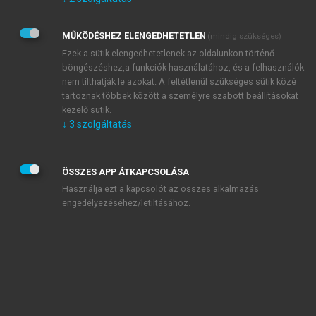
Kérek értesítést az Akadémiai Kiadó Zrt. újdonságairól,
akcióiról.
MŰKÖDÉSHEZ ELENGEDHETETLEN
(mindig szükséges)
Az
Adatkezelési tájékoztatóban
foglaltakat tudomásul
veszem és elfogadom.
Ezek a sütik elengedhetetlenek az oldalunkon történő
Az
Általános vásárlási feltételeket
, valamint a
szotar.net
és a
böngészéshez,a funkciók használatához, és a felhasználók
mersz.hu
oldalak licencszerződéseiben foglaltakat
nem tilthatják le azokat. A feltétlenül szükséges sütik közé
tudomásul veszem és elfogadom.
tartoznak többek között a személyre szabott beállításokat
kezelő sütik.
↓
3
szolgáltatás
KIPRÓBÁLOM
ÖSSZES APP ÁTKAPCSOLÁSA
Használja ezt a kapcsolót az összes alkalmazás
engedélyezéséhez/letiltásához.
MIÉRT ÉRDEMES A MERSZ ONLINE
OKOSKÖNYVTÁRAT HASZNÁLNI?