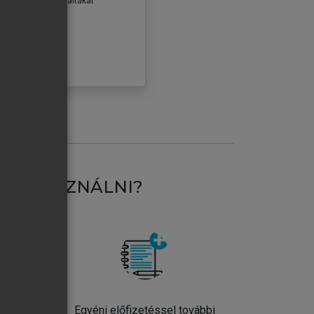
erződéseiben foglaltakat
ogadom.
ÓBÁLOM
AT HASZNÁLNI?
ntos
Egyéni előfizetéssel további