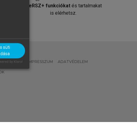
át
MeRSZ+ funkciókat
és tartalmakat
is elérhetsz.
 süti
adása
 IRÁNYELVEK
IMPRESSZUM
ADATVÉDELEM
ered by Klaro!
OK