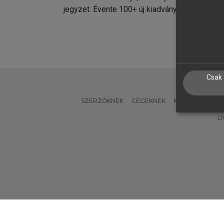
jegyzet. Évente 100+ új kiadvány.
kiadvá
Csak 
SZERZŐKNEK
CÉGEKNEK
KÖNYVTÁROSO
L
Verzió: 2.7.2