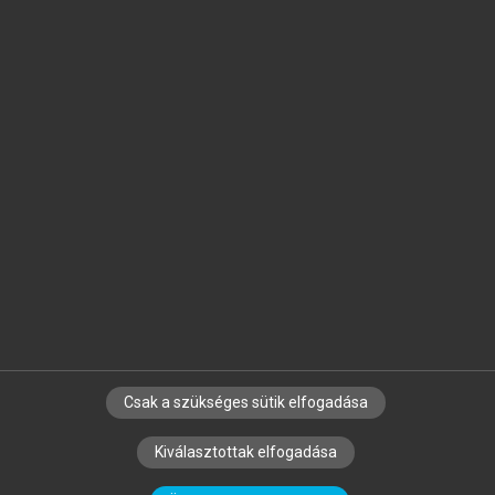
Jelöld meg a számodra fontos részeket, és
készíts
saját
jegyzeteket!
Egyéni előfizetéssel további
MeRSZ+ funkciókat
és
tartalmakat is elérhetsz.
Csak a szükséges sütik elfogadása
SZERZŐKNEK
CÉGEKNEK
KÖNYVTÁROSOKNAK
Kiválasztottak elfogadása
SZERKESZTÉSI ÉS LEKTORÁLÁSI ALAPELVEK