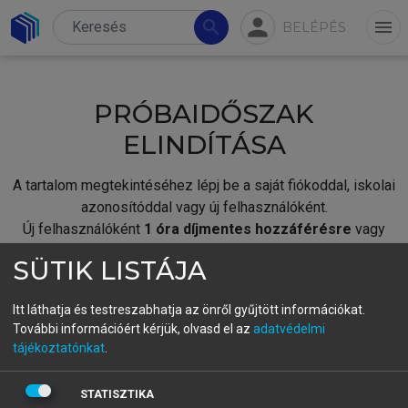
person
search
menu
BELÉPÉS
PRÓBAIDŐSZAK
ELINDÍTÁSA
A tartalom megtekintéséhez lépj be a saját fiókoddal, iskolai
azonosítóddal vagy új felhasználóként.
Új felhasználóként
1 óra díjmentes hozzáférésre
vagy
jogosult.
SÜTIK LISTÁJA
A próbaidőszak elindításához,
jelentkezz
be meglévő
fiókoddal,
vagy hozz létre új fiókot.
Itt láthatja és testreszabhatja az önről gyűjtött információkat.
További információért kérjük, olvasd el az
adatvédelmi
A regisztráció után a
próbaidőszak
automatikusan
elindul.
tájékoztatónkat
.
BELÉPÉS SAJÁT FIÓKKAL
STATISZTIKA