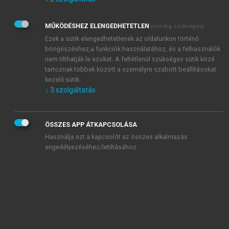
Kérek értesítést az Akadémiai Kiadó Zrt. újdonságairól,
akcióiról.
MŰKÖDÉSHEZ ELENGEDHETETLEN
(mindig szükséges)
Az
Adatkezelési tájékoztatóban
foglaltakat tudomásul
veszem és elfogadom.
Ezek a sütik elengedhetetlenek az oldalunkon történő
Az
Általános vásárlási feltételeket
, valamint a
szotar.net
és a
böngészéshez,a funkciók használatához, és a felhasználók
mersz.hu
oldalak licencszerződéseiben foglaltakat
nem tilthatják le azokat. A feltétlenül szükséges sütik közé
tudomásul veszem és elfogadom.
tartoznak többek között a személyre szabott beállításokat
kezelő sütik.
↓
3
szolgáltatás
KIPRÓBÁLOM
ÖSSZES APP ÁTKAPCSOLÁSA
Használja ezt a kapcsolót az összes alkalmazás
engedélyezéséhez/letiltásához.
MIÉRT ÉRDEMES A MERSZ ONLINE
OKOSKÖNYVTÁRAT HASZNÁLNI?