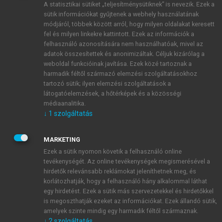
A statisztikai sütiket „teljesítménysütiknek” is nevezik. Ezek a
sütik információkat gyűjtenek a webhely használatának
módjáról, többek között arról, hogy milyen oldalakat keresett
ÚJ FIÓK LÉTREHOZÁSA
fel és milyen linkekre kattintott. Ezek az információk a
1 óra díjmentes hozzáférés
felhasználó azonosítására nem használhatóak, mivel az
adatok összesítettek és anonimizáltak. Céljuk kizárólag a
weboldal funkcióinak javítása. Ezek közé tartoznak a
E-MAIL-CÍM
harmadik féltől származó elemzési szolgáltatásokhoz
tartozó sütik; ilyen elemzési szolgáltatások a
látogatóelemzések, a hőtérképek és a közösségi
NÉV
médiaanalitika.
↓
1
szolgáltatás
JELSZÓ
MARKETING
Ezek a sütik nyomon követik a felhasználó online
tevékenységét. Az online tevékenységek megismerésével a
JELSZÓ ÚJRA
hirdetők relevánsabb reklámokat jeleníthetnek meg, és
korlátozhatják, hogy a felhasználó hány alkalommal láthat
egy hirdetést. Ezek a sütik más szervezetekkel és hirdetőkkel
is megoszthatják ezeket az információkat. Ezek állandó sütik,
Kérek értesítést a MeRSZ újdonságairól, akcióiról.
amelyek szinte mindig egy harmadik féltől származnak.
↓
2
szolgáltatás