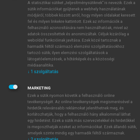
A statisztikai sütiket „teljesítménysütiknek” is nevezik. Ezek a
sütik információkat gyűjtenek a webhely használatának
módjáról, többek között arról, hogy milyen oldalakat keresett
ÚJ FIÓK LÉTREHOZÁSA
fel és milyen linkekre kattintott. Ezek az információk a
1 óra díjmentes hozzáférés
felhasználó azonosítására nem használhatóak, mivel az
adatok összesítettek és anonimizáltak. Céljuk kizárólag a
weboldal funkcióinak javítása. Ezek közé tartoznak a
E-MAIL-CÍM
harmadik féltől származó elemzési szolgáltatásokhoz
tartozó sütik; ilyen elemzési szolgáltatások a
látogatóelemzések, a hőtérképek és a közösségi
NÉV
médiaanalitika.
↓
1
szolgáltatás
JELSZÓ
MARKETING
Ezek a sütik nyomon követik a felhasználó online
tevékenységét. Az online tevékenységek megismerésével a
JELSZÓ ÚJRA
hirdetők relevánsabb reklámokat jeleníthetnek meg, és
korlátozhatják, hogy a felhasználó hány alkalommal láthat
egy hirdetést. Ezek a sütik más szervezetekkel és hirdetőkkel
is megoszthatják ezeket az információkat. Ezek állandó sütik,
Kérek értesítést a MeRSZ újdonságairól, akcióiról.
amelyek szinte mindig egy harmadik féltől származnak.
↓
2
szolgáltatás