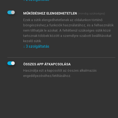
Kérek értesítést az Akadémiai Kiadó Zrt. újdonságairól,
akcióiról.
MŰKÖDÉSHEZ ELENGEDHETETLEN
(mindig szükséges)
Az
Adatkezelési tájékoztatóban
foglaltakat tudomásul
veszem és elfogadom.
Ezek a sütik elengedhetetlenek az oldalunkon történő
Az
Általános vásárlási feltételeket
, valamint a
szotar.net
és a
böngészéshez,a funkciók használatához, és a felhasználók
mersz.hu
oldalak licencszerződéseiben foglaltakat
nem tilthatják le azokat. A feltétlenül szükséges sütik közé
tudomásul veszem és elfogadom.
tartoznak többek között a személyre szabott beállításokat
kezelő sütik.
↓
3
szolgáltatás
KIPRÓBÁLOM
ÖSSZES APP ÁTKAPCSOLÁSA
Használja ezt a kapcsolót az összes alkalmazás
engedélyezéséhez/letiltásához.
MIÉRT ÉRDEMES A MERSZ ONLINE
OKOSKÖNYVTÁRAT HASZNÁLNI?