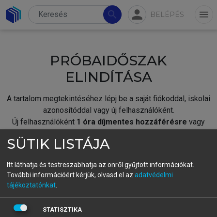
person
search
menu
BELÉPÉS
PRÓBAIDŐSZAK
ELINDÍTÁSA
A tartalom megtekintéséhez lépj be a saját fiókoddal, iskolai
azonosítóddal vagy új felhasználóként.
Új felhasználóként
1 óra díjmentes hozzáférésre
vagy
jogosult.
SÜTIK LISTÁJA
A próbaidőszak elindításához,
jelentkezz
be meglévő
fiókoddal,
vagy hozz létre új fiókot.
Itt láthatja és testreszabhatja az önről gyűjtött információkat.
További információért kérjük, olvasd el az
adatvédelmi
A regisztráció után a
próbaidőszak
automatikusan
elindul.
tájékoztatónkat
.
BELÉPÉS SAJÁT FIÓKKAL
STATISZTIKA