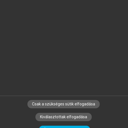
Jelöld meg a számodra fontos részeket, és
készíts
saját
jegyzeteket!
Egyéni előfizetéssel további
MeRSZ+ funkciókat
és
tartalmakat is elérhetsz.
Csak a szükséges sütik elfogadása
SZERZŐKNEK
CÉGEKNEK
KÖNYVTÁROSOKNAK
Kiválasztottak elfogadása
SZERKESZTÉSI ÉS LEKTORÁLÁSI ALAPELVEK