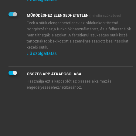
Kérek értesítést az Akadémiai Kiadó Zrt. újdonságairól,
akcióiról.
MŰKÖDÉSHEZ ELENGEDHETETLEN
(mindig szükséges)
Az
Adatkezelési tájékoztatóban
foglaltakat tudomásul
veszem és elfogadom.
Ezek a sütik elengedhetetlenek az oldalunkon történő
Az
Általános vásárlási feltételeket
, valamint a
szotar.net
és a
böngészéshez,a funkciók használatához, és a felhasználók
mersz.hu
oldalak licencszerződéseiben foglaltakat
nem tilthatják le azokat. A feltétlenül szükséges sütik közé
tudomásul veszem és elfogadom.
tartoznak többek között a személyre szabott beállításokat
kezelő sütik.
↓
3
szolgáltatás
KIPRÓBÁLOM
ÖSSZES APP ÁTKAPCSOLÁSA
Használja ezt a kapcsolót az összes alkalmazás
engedélyezéséhez/letiltásához.
MIÉRT ÉRDEMES A MERSZ ONLINE
OKOSKÖNYVTÁRAT HASZNÁLNI?