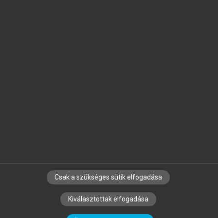
Jelöld meg a számodra fontos részeket, és
készíts
saját
jegyzeteket!
Egyéni előfizetéssel további
MeRSZ+ funkciókat
és
tartalmakat is elérhetsz.
Csak a szükséges sütik elfogadása
SZERZŐKNEK
CÉGEKNEK
KÖNYVTÁROSOKNAK
Kiválasztottak elfogadása
SZERKESZTÉSI ÉS LEKTORÁLÁSI ALAPELVEK