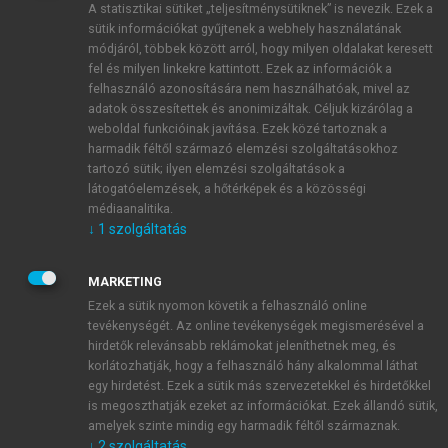
A statisztikai sütiket „teljesítménysütiknek” is nevezik. Ezek a
sütik információkat gyűjtenek a webhely használatának
módjáról, többek között arról, hogy milyen oldalakat keresett
ÚJ FIÓK LÉTREHOZÁSA
fel és milyen linkekre kattintott. Ezek az információk a
1 óra díjmentes hozzáférés
felhasználó azonosítására nem használhatóak, mivel az
adatok összesítettek és anonimizáltak. Céljuk kizárólag a
weboldal funkcióinak javítása. Ezek közé tartoznak a
E-MAIL-CÍM
harmadik féltől származó elemzési szolgáltatásokhoz
tartozó sütik; ilyen elemzési szolgáltatások a
látogatóelemzések, a hőtérképek és a közösségi
NÉV
médiaanalitika.
↓
1
szolgáltatás
JELSZÓ
MARKETING
Ezek a sütik nyomon követik a felhasználó online
tevékenységét. Az online tevékenységek megismerésével a
JELSZÓ ÚJRA
hirdetők relevánsabb reklámokat jeleníthetnek meg, és
korlátozhatják, hogy a felhasználó hány alkalommal láthat
egy hirdetést. Ezek a sütik más szervezetekkel és hirdetőkkel
is megoszthatják ezeket az információkat. Ezek állandó sütik,
Kérek értesítést a MeRSZ újdonságairól, akcióiról.
amelyek szinte mindig egy harmadik féltől származnak.
↓
2
szolgáltatás