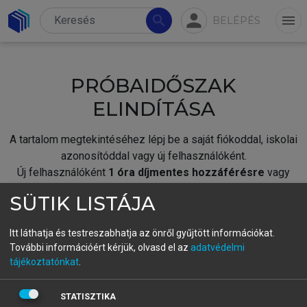
person
search
menu
BELÉPÉS
PRÓBAIDŐSZAK
ELINDÍTÁSA
A tartalom megtekintéséhez lépj be a saját fiókoddal, iskolai
azonosítóddal vagy új felhasználóként.
Új felhasználóként
1 óra díjmentes hozzáférésre
vagy
jogosult.
SÜTIK LISTÁJA
A próbaidőszak elindításához,
jelentkezz
be meglévő
fiókoddal,
vagy hozz létre új fiókot.
Itt láthatja és testreszabhatja az önről gyűjtött információkat.
További információért kérjük, olvasd el az
adatvédelmi
A regisztráció után a
próbaidőszak
automatikusan
elindul.
tájékoztatónkat
.
BELÉPÉS SAJÁT FIÓKKAL
STATISZTIKA