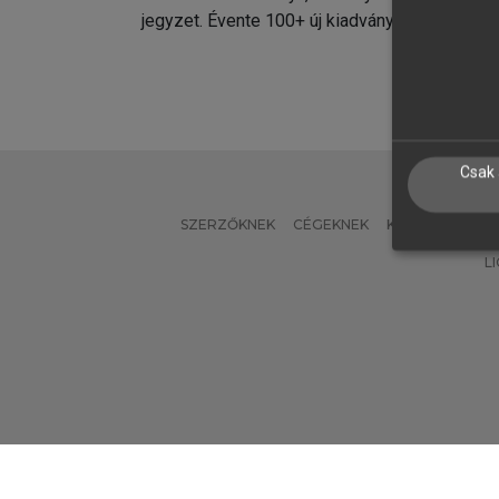
jegyzet. Évente 100+ új kiadvány.
kiadvá
Csak 
SZERZŐKNEK
CÉGEKNEK
KÖNYVTÁROSO
L
Verzió: 2.7.2