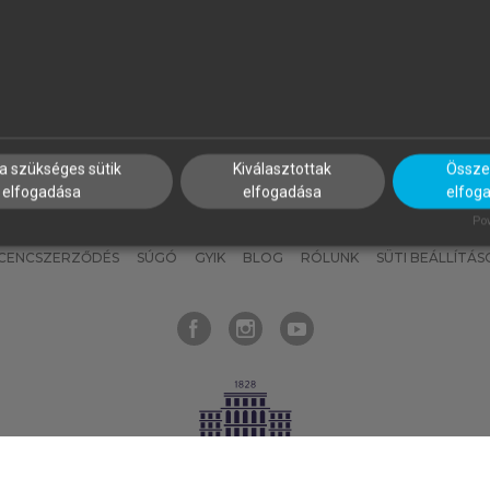
nyokat, hogy bármikor azonnal
részeket, és
készíts
saj
hozzájuk férhess!
jegyzeteket!
a szükséges sütik
Kiválasztottak
Összes
elfogadása
elfogadása
elfog
KNAK
SZERKESZTÉSI ÉS LEKTORÁLÁSI ALAPELVEK
MI – ÁLTALÁNOS
Pow
ICENCSZERZŐDÉS
SÚGÓ
GYIK
BLOG
RÓLUNK
SÜTI BEÁLLÍTÁS