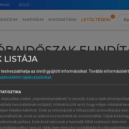
KNAK
SÚGÓ
VENCEIM
MAPPÁIM
KIVONATAIM
LETÖLTÉSEIM
ÓBAIDŐSZAK ELINDÍT
 LISTÁJA
intéséhez lépj be a saját fiókoddal, iskolai azonosítóddal vagy ú
és testreszabhatja az önről gyűjtött információkat.
További információért 
Új felhasználóként
1 óra díjmentes hozzáférésre
vagy jogosult
adatvédelmi tájékoztatónkat
.
k elindításához,
jelentkezz
be meglévő fiókoddal,
vagy hozz lé
A regisztráció után a
próbaidőszak
automatikusan
elindul.
TATISZTIKA
 statisztikai sütiket „teljesítménysütiknek” is nevezik. Ezek a sütik információka
ebhely használatának módjáról, többek között arról, hogy milyen oldalakat kere
ilyen linkekre kattintott. Ezek az információk a felhasználó azonosítására nem
ÚJ FIÓK 
ÁT FIÓKKAL
asználhatóak, mivel az adatok összesítettek és anonimizáltak. Céljuk kizáróla
1 óra díjme
unkcióinak javítása. Ezek közé tartoznak a harmadik féltől származó elemzési
zolgáltatásokhoz tartozó sütik; ilyen elemzési szolgáltatások a látogatóelemz