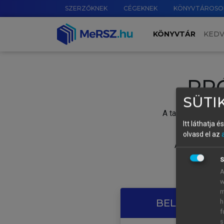
SZERZŐKNEK
CÉGEKNEK
KÖNYVTÁROSO
KÖNYVTÁR
KED
PR
SÜTIK
A tartalom megtek
Itt láthatja 
olvasd el az
A próbaidősza
S
A
w
m
BELÉPÉS SAJ
h
f
s