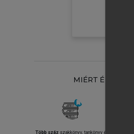
MIÉRT ÉRDEME
Több száz
szakkönyv, tankönyv és
Jel