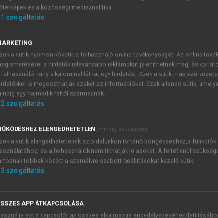
őtérképek és a közösségi médiaanalitika.
E-MAIL-CÍM
1
szolgáltatás
MARKETING
NÉV
zek a sütik nyomon követik a felhasználó online tevékenységét. Az online tev
egismerésével a hirdetők relevánsabb reklámokat jeleníthetnek meg, és korlát
 felhasználó hány alkalommal láthat egy hirdetést. Ezek a sütik más szervezete
JELSZÓ
irdetőkkel is megoszthatják ezeket az információkat. Ezek állandó sütik, amely
indig egy harmadik féltől származnak.
2
szolgáltatás
JELSZÓ ÚJRA
PÉS
ŰKÖDÉSHEZ ELENGEDHETETLEN
(mindig szükséges)
zek a sütik elengedhetetlenek az oldalunkon történő böngészéshez,a funkciók
asználatához, és a felhasználók nem tilthatják le azokat. A feltétlenül szükség
Kérek értesítést a MeRSZ új
artoznak többek között a személyre szabott beállításokat kezelő sütik.
Kérek értesítést az Akadémi
3
szolgáltatás
akcióiról.
 VAGY?
Az
Adatkezelési tájékozta
yi azonosítóval
veszem és elfogadom.
SSZES APP ÁTKAPCSOLÁSA
Az
Általános vásárlási felt
asználja ezt a kapcsolót az összes alkalmazás engedélyezéséhez/letiltásáho