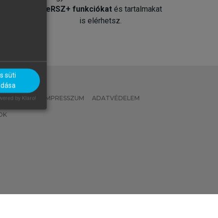
át
MeRSZ+ funkciókat
és tartalmakat
is elérhetsz.
 süti
adása
 IRÁNYELVEK
IMPRESSZUM
ADATVÉDELEM
ered by Klaro!
OK