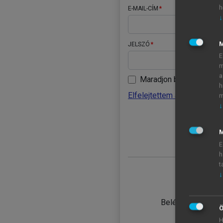
h
E-MAIL-CÍM
↓
JELSZÓ
E
m
a
Maradjon belépve
h
Elfelejtettem a jelszavamat
m
↓
BELÉ
M
E
h
t
↓
TANULÓ
Belépés intézmén
Ö
H