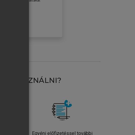
erződéseiben foglaltakat
ogadom.
ÓBÁLOM
AT HASZNÁLNI?
ntos
Egyéni előfizetéssel további