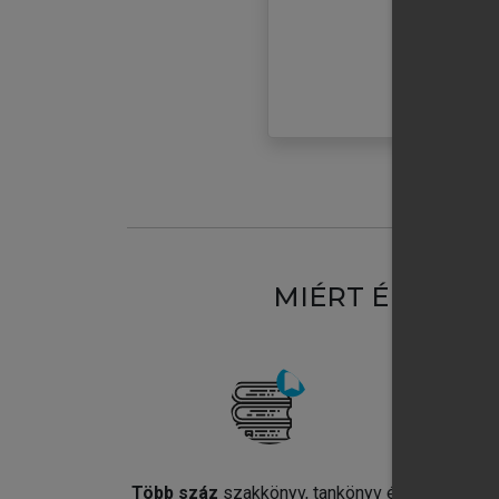
MIÉRT ÉRDEME
Több száz
szakkönyv, tankönyv és
Jel