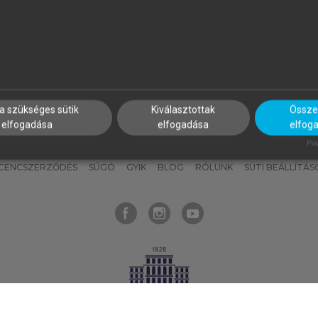
nyokat, hogy bármikor azonnal
részeket, és
készíts
saj
hozzájuk férhess!
jegyzeteket!
a szükséges sütik
Kiválasztottak
Összes
elfogadása
elfogadása
elfog
KNAK
SZERKESZTÉSI ÉS LEKTORÁLÁSI ALAPELVEK
MI – ÁLTALÁNOS
Pow
ICENCSZERZŐDÉS
SÚGÓ
GYIK
BLOG
RÓLUNK
SÜTI BEÁLLÍTÁS