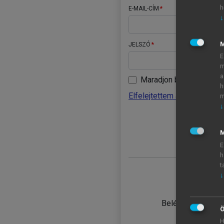
h
E-MAIL-CÍM
↓
JELSZÓ
E
m
a
Maradjon belépve
h
Elfelejtettem a jelszavamat
m
↓
BELÉ
M
E
h
t
↓
TANULÓ
Belépés intézmén
Ö
H