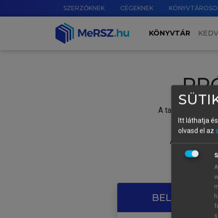
SZERZŐKNEK
CÉGEKNEK
KÖNYVTÁROSO
KÖNYVTÁR
KED
PR
SÜTIK
A tartalom megtek
Itt láthatja 
olvasd el az
A próbaidősza
S
A
w
m
BELÉPÉS SAJ
h
f
s