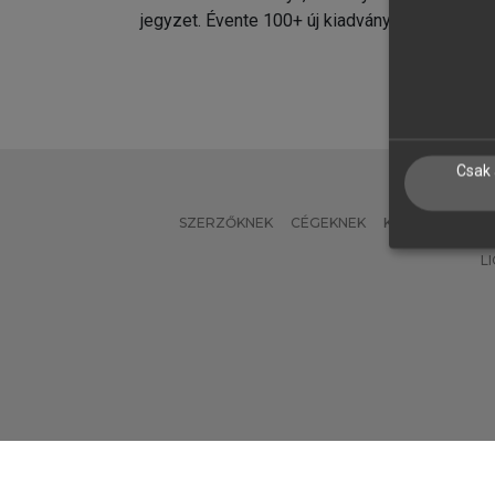
jegyzet. Évente 100+ új kiadvány.
kiadvá
Csak 
SZERZŐKNEK
CÉGEKNEK
KÖNYVTÁROSO
L
Verzió: 2.7.2