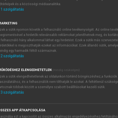
őtérképek és a közösségi médiaanalitika.
E-MAIL-CÍM
1
szolgáltatás
MARKETING
NÉV
zek a sütik nyomon követik a felhasználó online tevékenységét. Az online tev
egismerésével a hirdetők relevánsabb reklámokat jeleníthetnek meg, és korlát
 felhasználó hány alkalommal láthat egy hirdetést. Ezek a sütik más szervezete
JELSZÓ
irdetőkkel is megoszthatják ezeket az információkat. Ezek állandó sütik, amely
indig egy harmadik féltől származnak.
2
szolgáltatás
JELSZÓ ÚJRA
PÉS
ŰKÖDÉSHEZ ELENGEDHETETLEN
(mindig szükséges)
zek a sütik elengedhetetlenek az oldalunkon történő böngészéshez,a funkciók
asználatához, és a felhasználók nem tilthatják le azokat. A feltétlenül szükség
Kérek értesítést a MeRSZ új
artoznak többek között a személyre szabott beállításokat kezelő sütik.
Kérek értesítést az Akadémi
3
szolgáltatás
akcióiról.
 VAGY?
Az
Adatkezelési tájékozta
yi azonosítóval
veszem és elfogadom.
SSZES APP ÁTKAPCSOLÁSA
Az
Általános vásárlási felt
asználja ezt a kapcsolót az összes alkalmazás engedélyezéséhez/letiltásáho