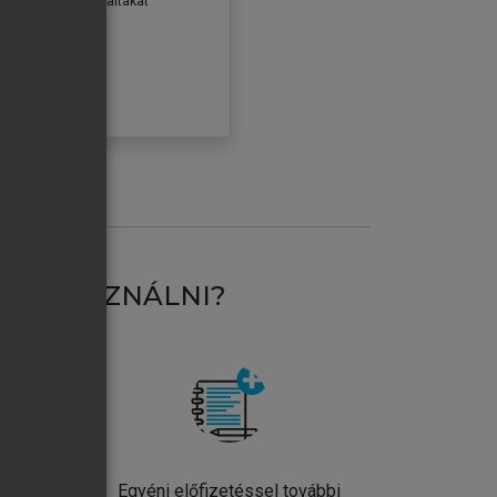
erződéseiben foglaltakat
ogadom.
ÓBÁLOM
AT HASZNÁLNI?
ntos
Egyéni előfizetéssel további