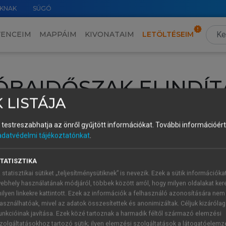
KNAK
SÚGÓ
VENCEIM
MAPPÁIM
KIVONATAIM
LETÖLTÉSEIM
ÓBAIDŐSZAK ELINDÍT
 LISTÁJA
intéséhez lépj be a saját fiókoddal, iskolai azonosítóddal vagy ú
és testreszabhatja az önről gyűjtött információkat.
További információért 
Új felhasználóként
1 óra díjmentes hozzáférésre
vagy jogosult
adatvédelmi tájékoztatónkat
.
k elindításához,
jelentkezz
be meglévő fiókoddal,
vagy hozz lé
A regisztráció után a
próbaidőszak
automatikusan
elindul.
TATISZTIKA
 statisztikai sütiket „teljesítménysütiknek” is nevezik. Ezek a sütik információka
ebhely használatának módjáról, többek között arról, hogy milyen oldalakat kere
ilyen linkekre kattintott. Ezek az információk a felhasználó azonosítására nem
ÚJ FIÓK 
ÁT FIÓKKAL
asználhatóak, mivel az adatok összesítettek és anonimizáltak. Céljuk kizáróla
1 óra díjme
unkcióinak javítása. Ezek közé tartoznak a harmadik féltől származó elemzési
zolgáltatásokhoz tartozó sütik; ilyen elemzési szolgáltatások a látogatóelemz