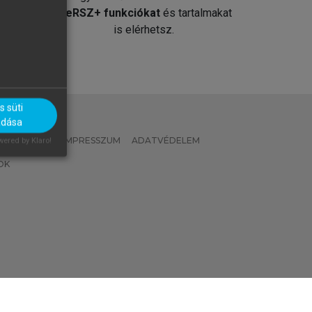
át
MeRSZ+ funkciókat
és tartalmakat
is elérhetsz.
 süti
adása
 IRÁNYELVEK
IMPRESSZUM
ADATVÉDELEM
ered by Klaro!
OK