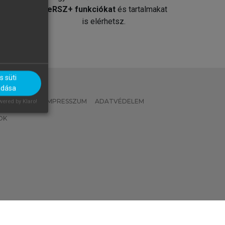
át
MeRSZ+ funkciókat
és tartalmakat
is elérhetsz.
 süti
adása
 IRÁNYELVEK
IMPRESSZUM
ADATVÉDELEM
ered by Klaro!
OK