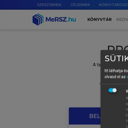
SZERZŐKNEK
CÉGEKNEK
KÖNYVTÁROSO
KÖNYVTÁR
KED
PR
SÜTIK
A tartalom megtek
Itt láthatja 
olvasd el az
A próbaidősza
S
A
w
m
BELÉPÉS SAJ
h
f
s