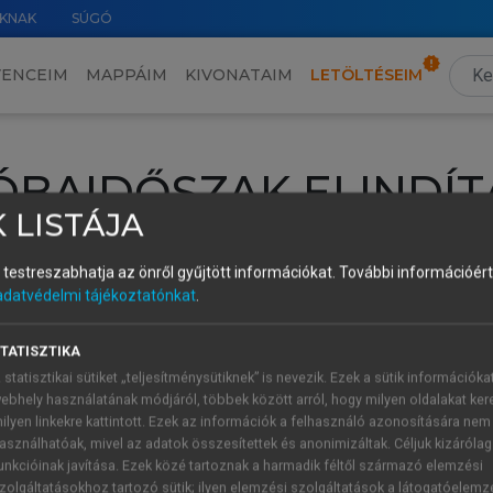
KNAK
SÚGÓ
VENCEIM
MAPPÁIM
KIVONATAIM
LETÖLTÉSEIM
ÓBAIDŐSZAK ELINDÍT
 LISTÁJA
intéséhez lépj be a saját fiókoddal, iskolai azonosítóddal vagy ú
és testreszabhatja az önről gyűjtött információkat.
További információért 
Új felhasználóként
1 óra díjmentes hozzáférésre
vagy jogosult
adatvédelmi tájékoztatónkat
.
k elindításához,
jelentkezz
be meglévő fiókoddal,
vagy hozz lé
A regisztráció után a
próbaidőszak
automatikusan
elindul.
TATISZTIKA
 statisztikai sütiket „teljesítménysütiknek” is nevezik. Ezek a sütik információka
ebhely használatának módjáról, többek között arról, hogy milyen oldalakat kere
ilyen linkekre kattintott. Ezek az információk a felhasználó azonosítására nem
ÚJ FIÓK 
ÁT FIÓKKAL
asználhatóak, mivel az adatok összesítettek és anonimizáltak. Céljuk kizáróla
1 óra díjme
unkcióinak javítása. Ezek közé tartoznak a harmadik féltől származó elemzési
zolgáltatásokhoz tartozó sütik; ilyen elemzési szolgáltatások a látogatóelemz