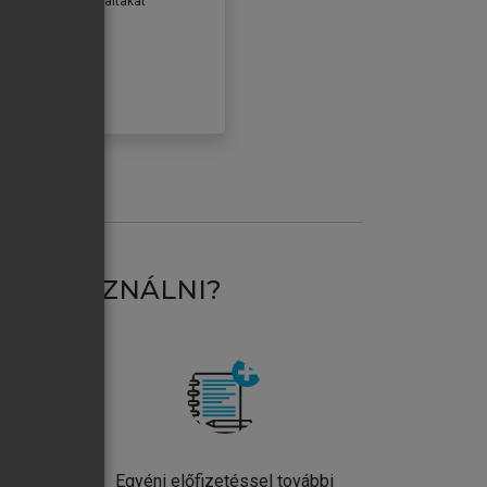
erződéseiben foglaltakat
ogadom.
ÓBÁLOM
AT HASZNÁLNI?
ntos
Egyéni előfizetéssel további