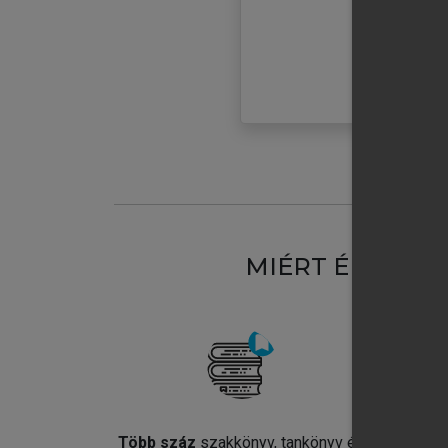
MIÉRT ÉRDEME
Több száz
szakkönyv, tankönyv és
Jel