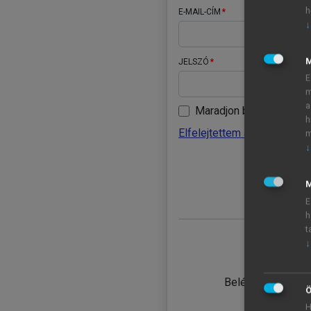
h
E-MAIL-CÍM
↓
JELSZÓ
E
m
a
Maradjon belépve
h
Elfelejtettem a jelszavamat
m
↓
BELÉ
M
E
h
t
↓
TANULÓ
Belépés intézmén
Ö
H