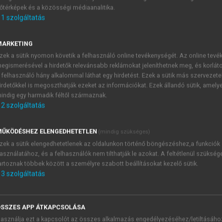
őtérképek és a közösségi médiaanalitika.
E-MAIL-CÍM
1
szolgáltatás
MARKETING
NÉV
zek a sütik nyomon követik a felhasználó online tevékenységét. Az online tev
egismerésével a hirdetők relevánsabb reklámokat jeleníthetnek meg, és korlát
 felhasználó hány alkalommal láthat egy hirdetést. Ezek a sütik más szervezete
JELSZÓ
irdetőkkel is megoszthatják ezeket az információkat. Ezek állandó sütik, amely
indig egy harmadik féltől származnak.
2
szolgáltatás
JELSZÓ ÚJRA
PÉS
ŰKÖDÉSHEZ ELENGEDHETETLEN
(mindig szükséges)
zek a sütik elengedhetetlenek az oldalunkon történő böngészéshez,a funkciók
asználatához, és a felhasználók nem tilthatják le azokat. A feltétlenül szükség
Kérek értesítést a MeRSZ új
artoznak többek között a személyre szabott beállításokat kezelő sütik.
Kérek értesítést az Akadémi
3
szolgáltatás
akcióiról.
 VAGY?
Az
Adatkezelési tájékozta
yi azonosítóval
veszem és elfogadom.
SSZES APP ÁTKAPCSOLÁSA
Az
Általános vásárlási felt
asználja ezt a kapcsolót az összes alkalmazás engedélyezéséhez/letiltásáho