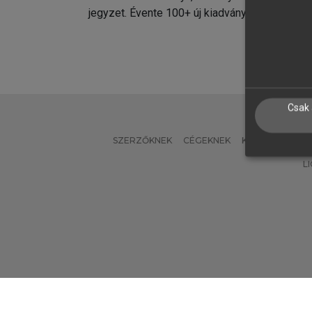
jegyzet. Évente 100+ új kiadvány.
kiadvá
Csak 
SZERZŐKNEK
CÉGEKNEK
KÖNYVTÁROSO
L
Verzió: 2.7.2