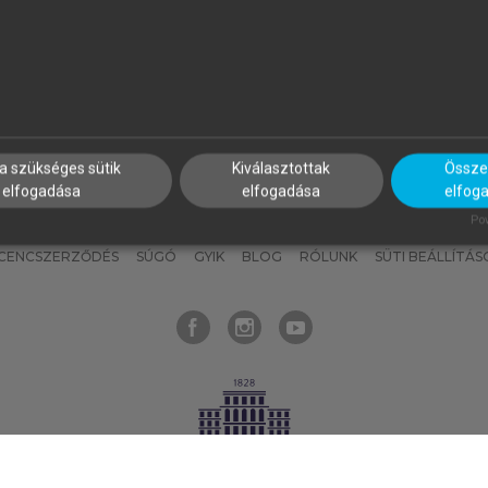
nyokat, hogy bármikor azonnal
részeket, és
készíts
saj
hozzájuk férhess!
jegyzeteket!
a szükséges sütik
Kiválasztottak
Összes
elfogadása
elfogadása
elfog
KNAK
SZERKESZTÉSI ÉS LEKTORÁLÁSI ALAPELVEK
MI – ÁLTALÁNOS
Pow
ICENCSZERZŐDÉS
SÚGÓ
GYIK
BLOG
RÓLUNK
SÜTI BEÁLLÍTÁS