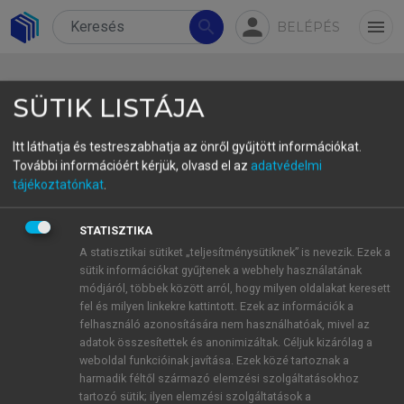
person
search
menu
BELÉPÉS
SÜTIK LISTÁJA
Itt láthatja és testreszabhatja az önről gyűjtött információkat.
További információért kérjük, olvasd el az
adatvédelmi
6.4. Etikai és adatvédelmi
tájékoztatónkat
.
kihívások
STATISZTIKA
Az okos turizmus térnyerésével párhuzamosan
A statisztikai sütiket „teljesítménysütiknek” is nevezik. Ezek a
sütik információkat gyűjtenek a webhely használatának
az adatvédelem és az etika kérdései a
módjáról, többek között arról, hogy milyen oldalakat keresett
legkritikusabb témák közé emelkedtek. A személyre
fel és milyen linkekre kattintott. Ezek az információk a
szabott élmények megvalósításához a rendszerek
felhasználó azonosítására nem használhatóak, mivel az
nagy mennyiségű, gyakran érzékeny adatot –
adatok összesítettek és anonimizáltak. Céljuk kizárólag a
weboldal funkcióinak javítása. Ezek közé tartoznak a
helymeghatározási információkat, fogyasztói
harmadik féltől származó elemzési szolgáltatásokhoz
szokásokat, viselkedési mintákat – gyűjtenek. A
tartozó sütik; ilyen elemzési szolgáltatások a