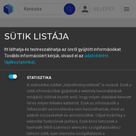
person
search
menu
BELÉPÉS
SÜTIK LISTÁJA
Itt láthatja és testreszabhatja az önről gyűjtött információkat.
További információért kérjük, olvasd el az
adatvédelmi
5.3.2. Elsődleges eredmények
tájékoztatónkat
.
STATISZTIKA
A statisztikai sütiket „teljesítménysütiknek” is nevezik. Ezek a
5.3.2.1. Az NTAK adatbázis alkalmazása
sütik információkat gyűjtenek a webhely használatának
kapcsán feltett kérdések és
módjáról, többek között arról, hogy milyen oldalakat keresett
eredmények
fel és milyen linkekre kattintott. Ezek az információk a
5.3.2.2. A SmartTourismCapital.eu
felhasználó azonosítására nem használhatóak, mivel az
szempontjai alapján készített kérdések
adatok összesítettek és anonimizáltak. Céljuk kizárólag a
és eredmények – fenntarthatóság
weboldal funkcióinak javítása. Ezek közé tartoznak a
5.3.2.3. A SmartTourismCapital.eu
harmadik féltől származó elemzési szolgáltatásokhoz
szempontjai alapján készített kérdések
tartozó sütik; ilyen elemzési szolgáltatások a