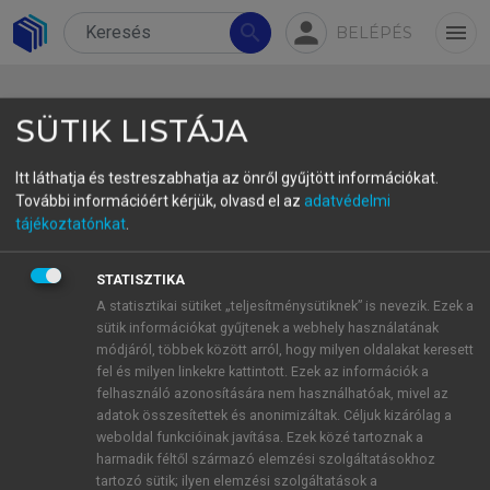
person
search
menu
BELÉPÉS
SÜTIK LISTÁJA
Itt láthatja és testreszabhatja az önről gyűjtött információkat.
További információért kérjük, olvasd el az
adatvédelmi
3.3.4.2. Okos desztináció és
tájékoztatónkat
.
társadalmi reziliencia
STATISZTIKA
Bethune, Buhalis és Miles (2022
) szerint az
A statisztikai sütiket „teljesítménysütiknek” is nevezik. Ezek a
inkluzivitás és a reziliencia szorosan összefüggő
sütik információkat gyűjtenek a webhely használatának
fogalmak. Egy valóban okos desztináció nemcsak
módjáról, többek között arról, hogy milyen oldalakat keresett
technológiailag felkészült, hanem társadalmilag is
fel és milyen linkekre kattintott. Ezek az információk a
felhasználó azonosítására nem használhatóak, mivel az
ellenálló. A tanulmányban bemutatott modell
adatok összesítettek és anonimizáltak. Céljuk kizárólag a
alapján a desztinációk akkor tekinthetők okosnak,
weboldal funkcióinak javítása. Ezek közé tartoznak a
ha képesek adaptálódni a válságokhoz, miközben
harmadik féltől származó elemzési szolgáltatásokhoz
megőrzik társadalmi kohéziójukat és befogadó
tartozó sütik; ilyen elemzési szolgáltatások a