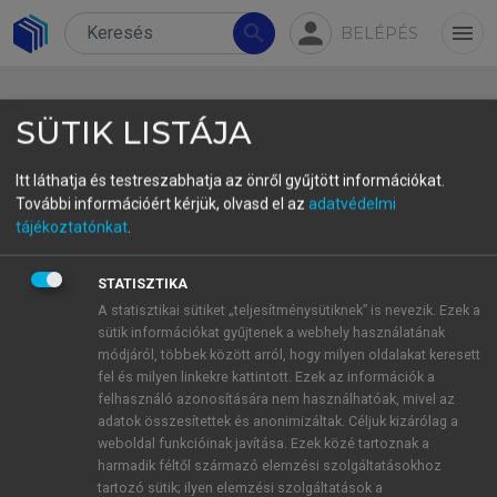
person
search
menu
BELÉPÉS
SÜTIK LISTÁJA
Itt láthatja és testreszabhatja az önről gyűjtött információkat.
További információért kérjük, olvasd el az
adatvédelmi
5.3.1. Módszertan
tájékoztatónkat
.
Az 5.1. fejezetben már bemutatott általános
STATISZTIKA
módszertani háttér mellett jelen kutatásban a
A statisztikai sütiket „teljesítménysütiknek” is nevezik. Ezek a
European Capital and Green Pioneer of Smart
sütik információkat gyűjtenek a webhely használatának
Tourism (
https://smart-tourism-capital.ec.europa.e
módjáról, többek között arról, hogy milyen oldalakat keresett
fel és milyen linkekre kattintott. Ezek az információk a
u/index_en
) (lásd: 9.2. melléklet) által
felhasználó azonosítására nem használhatóak, mivel az
meghatározott kérdőív tematikáját vettük alapul,
adatok összesítettek és anonimizáltak. Céljuk kizárólag a
amely négy fő dimenziót fed le:
weboldal funkcióinak javítása. Ezek közé tartoznak a
harmadik féltől származó elemzési szolgáltatásokhoz
fenntarthatóság,
tartozó sütik; ilyen elemzési szolgáltatások a