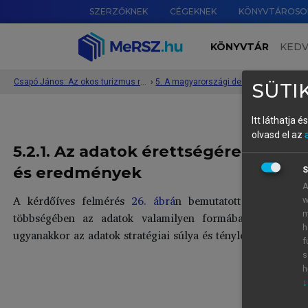
SZERZŐKNEK
CÉGEKNEK
KÖNYVTÁROSO
KÖNYVTÁR
KED
Csapó János: Az okos turizmus rendszere és működése
›
5. A magyarországi desztinációk okos turisztikai érettsége
›
SÜTIK
Itt láthatja 
olvasd el az
5.2.1. Az adatok érettségére (gyűjt
és eredmények
S
A
A kérdőíves felmérés
26. ábrá
n bemutatott eredményei 
w
m
többségében az adatok valamilyen formában megjelennek 
h
ugyanakkor az adatok stratégiai súlya és tényleges irányító 
f
s
h
↓