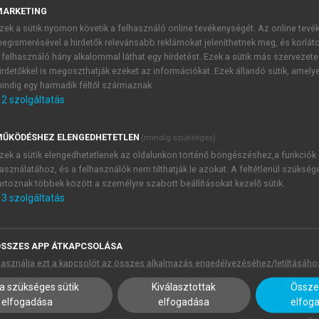
MARKETING
zek a sütik nyomon követik a felhasználó online tevékenységét. Az online tev
egismerésével a hirdetők relevánsabb reklámokat jeleníthetnek meg, és korlát
 felhasználó hány alkalommal láthat egy hirdetést. Ezek a sütik más szervezete
irdetőkkel is megoszthatják ezeket az információkat. Ezek állandó sütik, amely
indig egy harmadik féltől származnak.
2
szolgáltatás
ŰKÖDÉSHEZ ELENGEDHETETLEN
(mindig szükséges)
zek a sütik elengedhetetlenek az oldalunkon történő böngészéshez,a funkciók
asználatához, és a felhasználók nem tilthatják le azokat. A feltétlenül szükség
artoznak többek között a személyre szabott beállításokat kezelő sütik.
rtéke (n = 100)
„Milyen mértékben függ a turisztikai stratégia kialakítása, 
3
szolgáltatás
lesztés az adatoktól? (egy válasz)”
ás:
Saját szerkesztés
SSZES APP ÁTKAPCSOLÁSA
asználja ezt a kapcsolót az összes alkalmazás engedélyezéséhez/letiltásáho
, hogy a rendelkezésre álló adatokat és az azokból készült 
a szükséges sütik
Kiválasztottak
Összes
 turisztikai stratégia kidolgozásába és a fejlesztési dönté
elfogadása
elfogadása
elfog
ezési folyamatokban, azonban jellemzően támogató, kiegész