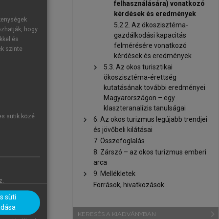
felhasználására) vonatkozó
kérdések és eredmények
ékenységek
5.2.2. Az ökoszisztéma-
ozhatják, hogy
gazdálkodási kapacitás
kkel és
felmérésére vonatkozó
ek szinte
kérdések és eredmények
chevron_right
5.3. Az okos turisztikai
ökoszisztéma-érettség
kutatásának további eredményei
Magyarországon – egy
klaszteranalízis tanulságai
es sütik közé
chevron_right
6. Az okos turizmus legújabb trendjei
felülvizsgálata
és jövőbeli kilátásai
7. Összefoglalás
8. Zárszó – az okos turizmus emberi
arca
chevron_right
9. Mellékletek
z.
Források, hivatkozások
jelentéseket
 süti
sekbe. Ez az
adása
navigate_next
KERESÉS A KIADVÁNYBAN
ítő szerepet