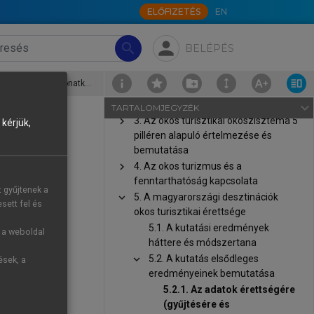
ELŐFIZETÉS
EN
Előszó
chevron_right
1. Az okos turizmus megjelenése,
person
helye és szerepe a modern
search
BELÉPÉS
turisztikai folyamatokban
chevron_right
2. Az okos turizmus elmélete,
5.2.1. Az adatok érettségére (gyűjtésére és felhasználására) vonatkozó kérdések és eredmények
értelmezése, rendszere és
struktúrája
navigate_next
TARTALOMJEGYZÉK
chevron_right
3. Az okos turisztikai ökoszisztéma 5
kérjük,
pilléren alapuló értelmezése és
érdések
bemutatása
chevron_right
4. Az okos turizmus és a
fenntarthatóság kapcsolata
t gyűjtenek a
chevron_right
5. A magyarországi desztinációk
nációk döntő
sett fel és
okos turisztikai érettsége
olyamatában,
5.1. A kutatási eredmények
g a weboldal
háttere és módszertana
chevron_right
5.2. A kutatás elsődleges
ések, a
eredményeinek bemutatása
5.2.1. Az adatok érettségére
(gyűjtésére és