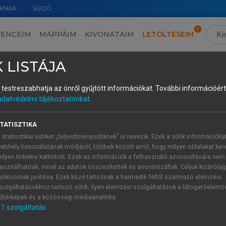
KNAK
SÚGÓ
VENCEIM
MAPPÁIM
KIVONATAIM
LETÖLTÉSEIM
5.2. A kutatás elsődleges eredményeinek bemutatása
›
 LISTÁJA
és testreszabhatja az önről gyűjtött információkat.
További információért 
adatvédelmi tájékoztatónkat
.
ésére és felhasználására) vonatkozó k
TATISZTIKA
 statisztikai sütiket „teljesítménysütiknek” is nevezik. Ezek a sütik információka
alapján megállapítható, hogy a vizsgált turisztikai deszti
ebhely használatának módjáról, többek között arról, hogy milyen oldalakat kere
ilyen linkekre kattintott. Ezek az információk a felhasználó azonosítására nem
a turisztikai stratégiaalkotás és a turizmusfejlesztés f
asználhatóak, mivel az adatok összesítettek és anonimizáltak. Céljuk kizáróla
szerepe jelentős eltéréseket mutat.
unkcióinak javítása. Ezek közé tartoznak a harmadik féltől származó elemzési
zolgáltatásokhoz tartozó sütik; ilyen elemzési szolgáltatások a látogatóelemz
őtérképek és a közösségi médiaanalitika.
1
szolgáltatás