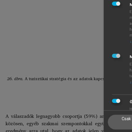
E
m
a
h
m
↓
M
E
h
t
26. ábra.
A turisztikai stratégia és az adatok kapcsolatának mé
↓
és a turizmusfej
Forr
Ö
H
A válaszadók legnagyobb csoportja (59%) arról számolt be
Csak 
közösen, egyéb szakmai szempontokkal együtt építik be a
eredmény arra utal, hogy az adatok jelen vannak a terv