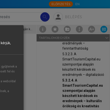
5.3.2.1. Az NTAK adatbázis
ELŐFIZETÉS
EN
alkalmazása kapcsán
feltett kérdések és
person
search
BELÉPÉS
eredmények
5.3.2.2. A
SmartTourismCapital.eu
5.3.2.4. A SmartTourismCapital.eu szempontjai alapján készített kérdések és eredmények – kulturális örökség és kreativitás
szempontjai alapján
navigate_next
TARTALOMJEGYZÉK
készített kérdések és
kérjük,
eredmények –
fenntarthatóság
5.3.2.3. A
SmartTourismCapital.eu
szempontjai alapján
t gyűjtenek a
a a vizsgált
készített kérdések és
sett fel és
 iparágakhoz
eredmények – digitalizáció
5.3.2.4. A
g a weboldal
SmartTourismCapital.eu
szempontjai alapján
ések, a
készített kérdések és
eredmények – kulturális
örökség és kreativitás