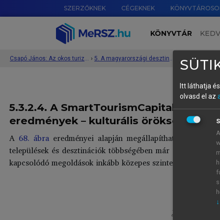
SZERZŐKNEK
CÉGEKNEK
KÖNYVTÁROSO
KÖNYVTÁR
KED
Csapó János: Az okos turizmus rendszere és működése
›
5. A magyarországi desztinációk okos turisztikai érettsége
›
SÜTIK
Itt láthatja 
olvasd el az
5.3.2.4. A SmartTourismCapital.eu szem
eredmények – kulturális örökség és kre
S
A
A
68. ábra
eredményei alapján megállapítható, hogy a kult
w
települések és desztinációk többségében már erősen beágya
m
kapcsolódó megoldások inkább közepes szinten jelennek m
h
f
s
h
↓