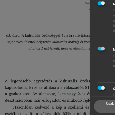
E
m
a
h
m
68. ábra.
A kulturális örökséggel és a kreativitással kapcsolatos
↓
saját településének helyzetére kulturális örökség és kreativitás szempo
ahol az 1 azt jelenti, hogy egyáltalán nem jellemző a te
M
települ
E
Forr
h
t
↓
A legerősebb egyetértés a kulturális örökség turisztik
kapcsolódik. Erre az állításra a válaszadók 81%-a adott 4-e
Ö
a gyakorlatot. Az alacsony, 1-es vagy 2-es értékek arán
H
desztinációban már elfogadott és működő fejlesztési irány.
Csak 
Hasonlóan kedvező a kép a szellemi és tárgyi kulturá
esetében is. Itt a válaszadók 63%-a jelölt 4-es vagy 5-