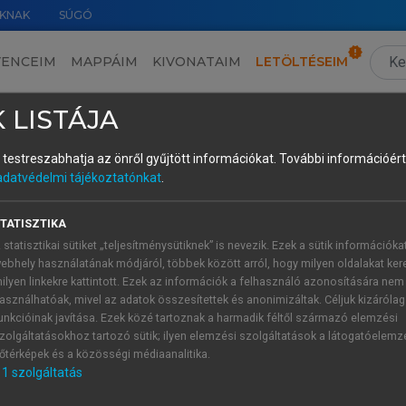
KNAK
SÚGÓ
VENCEIM
MAPPÁIM
KIVONATAIM
LETÖLTÉSEIM
5.3. Az okos turisztikai ökoszisztéma-érettség kutatásának további eredményei Magyarországon – egy klaszteranalízis tanulságai
›
5.3.2. Elsődleges eredmények
›
 LISTÁJA
és testreszabhatja az önről gyűjtött információkat.
További információért 
adatvédelmi tájékoztatónkat
.
pontjai alapján készített kérdések és
ativitás
TATISZTIKA
 statisztikai sütiket „teljesítménysütiknek” is nevezik. Ezek a sütik információka
urális örökség turisztikai és életminőségi célú hasznosítás
ebhely használatának módjáról, többek között arról, hogy milyen oldalakat kere
zott gyakorlatnak tekinthető, míg a kreativitáshoz és kreatív
ilyen linkekre kattintott. Ezek az információk a felhasználó azonosítására nem
eg.
asználhatóak, mivel az adatok összesítettek és anonimizáltak. Céljuk kizáróla
unkcióinak javítása. Ezek közé tartoznak a harmadik féltől származó elemzési
zolgáltatásokhoz tartozó sütik; ilyen elemzési szolgáltatások a látogatóelemz
őtérképek és a közösségi médiaanalitika.
1
szolgáltatás