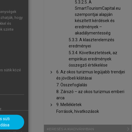
5.3.2.5. A
SmartTourismCapital.eu
ékenységek
szempontjai alapján
ozhatják, hogy
készített kérdések és
kkel és
eredmények –
ek szinte
akadálymentesség
ük gondoljon a
5.3.3. A klaszterelemzés
eredményei
kálán jelezze,
5.3.4. Következtetések, az
empirikus eredmények
összegző értékelése
es sütik közé
chevron_right
6. Az okos turizmus legújabb trendjei
és jövőbeli kilátásai
7. Összefoglalás
asználásához
8. Zárszó – az okos turizmus emberi
arca
ek tartja ezt
chevron_right
9. Mellékletek
us a legtöbb
z.
Források, hivatkozások
 süti
ó törekvések
adása
navigate_next
a csupán 4%.
KERESÉS A KIADVÁNYBAN