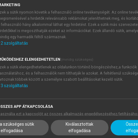
MARKETING
zek a sütik nyomon követik a felhasználó online tevékenységét. Az online tev
egismerésével a hirdetők relevánsabb reklámokat jeleníthetnek meg, és korlát
 felhasználó hány alkalommal láthat egy hirdetést. Ezek a sütik más szervezete
irdetőkkel is megoszthatják ezeket az információkat. Ezek állandó sütik, amely
indig egy harmadik féltől származnak.
 állításokkal való egyetértés mértéke (n = 100)
„A következőkben kérj
2
szolgáltatás
ntjából. Mennyire ért egyet a következő állításokkal? Véleményét ötfokozatú s
lepülésünkre/desztinációnkra, míg az 5 azt, hogy teljes mértékben jellemző a
ŰKÖDÉSHEZ ELENGEDHETETLEN
(mindig szükséges)
ésünkre/desztinációnkra!”
zek a sütik elengedhetetlenek az oldalunkon történő böngészéshez,a funkciók
ás:
Saját szerkesztés
asználatához, és a felhasználók nem tilthatják le azokat. A feltétlenül szükség
artoznak többek között a személyre szabott beállításokat kezelő sütik.
3
szolgáltatás
ai élmény és helyi életminőség gazdagítására történő felh
s vagy 5-ös értéket, ezen belül 58% teljes mértékben jellemzőn
SSZES APP ÁTKAPCSOLÁSA
ya mindössze 6%, ami arra utal, hogy az örökségalapú turizm
asználja ezt a kapcsolót az összes alkalmazás engedélyezéséhez/letiltásáho
a szükséges sütik
Kiválasztottak
Összes
lis örökségi értékek turisztikai célú hasznosítására irányul
elfogadása
elfogadása
elfog
ös értéket, miközben az elutasító (1–2-es) válaszok arány