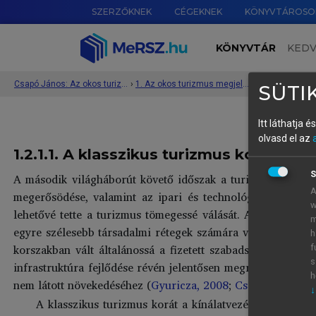
SZERZŐKNEK
CÉGEKNEK
KÖNYVTÁROSO
KÖNYVTÁR
KED
Csapó János: Az okos turizmus rendszere és működése
›
1. Az okos turizmus megjelenése, helye és szerepe a modern turisztikai folyamatokban
›
SÜTIK
Itt láthatja 
olvasd el az
1.2.1.1. A klasszikus turizmus kora (az
S
A második világháborút követő időszak a turizmus történet
A
megerősödése, valamint az ipari és technológiai fejlődés
w
lehetővé tette a turizmus tömegessé válását. Az 1950-es é
m
egyre szélesebb társadalmi rétegek számára vált elérhetőv
h
korszakban vált általánossá a fizetett szabadság intézmén
f
s
infrastruktúra fejlődése révén jelentősen megrövidült az u
h
nem látott növekedéséhez (
Gyuricza, 2008
;
Csapó, 2020
).
↓
A klasszikus turizmus korát a kínálatvezérelt szemlélet 