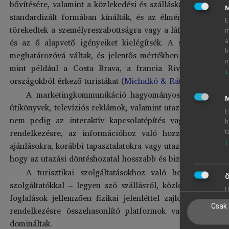
bővítésére, valamint a közlekedési és szálláskapacitások nö
standardizált formában kínálták, és az élmény alapvetően a
E
törekedtek a személyreszabottságra vagy a látogatói visszac
m
és az ő alapvető igényeiket kielégítsék. A szervezett u
a
h
meghatározóvá váltak, és jelentős mértékben járultak ho
m
mint például a Costa Brava, a francia Riviéra vagy a
↓
országokból érkező turistákat (
Michalkó & Rátz, 2019
).
A marketingkommunikáció hagyományos eszközökre tám
M
útikönyvek, televíziós reklámok, valamint utazási irodák aj
E
nem pedig az interaktív kapcsolatépítés vagy a valós i
h
rendelkezésre, az információhoz való hozzáférés viszon
t
↓
ajánlásokra, korábbi tapasztalatokra vagy utazási irodák tan
hogy az utazási döntéshozatal hosszabb és bizonytalanabb f
A turisztikai szolgáltatásokhoz való hozzáférés is 
Ö
szolgáltatókkal – legyen szó szállásról, közlekedésről 
H
foglalások jellemzően fizikai jelenléttel zajlottak, a f
Csak 
rendelkezésre összehasonlító platformok vagy valós ide
domináltak.