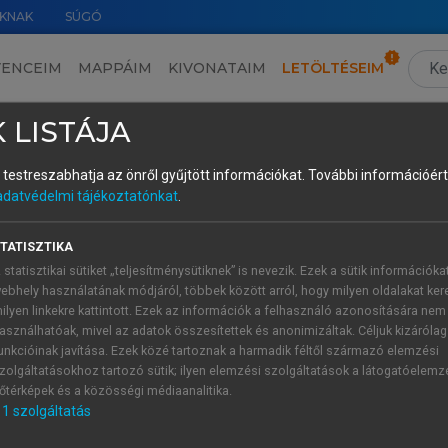
KNAK
SÚGÓ
VENCEIM
MAPPÁIM
KIVONATAIM
LETÖLTÉSEIM
1.2. Az okos turizmus kialakulásának és fejlődésének története
›
1.2.1. Az okos turizmus kialakulásának turizmustörténeti előzményei és szakaszai
›
 LISTÁJA
és testreszabhatja az önről gyűjtött információkat.
További információért 
adatvédelmi tájékoztatónkat
.
 1950-es évektől a 1990-es évek végéig)
TATISZTIKA
ében korszakos jelentőséggel bírt. A gazdasági újjáépítés, a 
 statisztikai sütiket „teljesítménysütiknek” is nevezik. Ezek a sütik információka
 együttesen olyan társadalmi és gazdasági környezetet teremt
ebhely használatának módjáról, többek között arról, hogy milyen oldalakat kere
vektől kezdődően a turizmus fokozatosan kilépett az elitizmus
ilyen linkekre kattintott. Ezek az információk a felhasználó azonosítására nem
é, elsősorban Európában és Észak-Amerikában, de később világ
asználhatóak, mivel az adatok összesítettek és anonimizáltak. Céljuk kizáróla
ye, megnőttek a háztartások elkölthető jövedelmei, valamint a
unkcióinak javítása. Ezek közé tartoznak a harmadik féltől származó elemzési
zolgáltatásokhoz tartozó sütik; ilyen elemzési szolgáltatások a látogatóelemz
tazásra fordított idő – ezek a tényezők mind hozzájárultak a 
őtérképek és a közösségi médiaanalitika.
1
szolgáltatás
uralta. A turisztikai termékfejlesztés elsődlegesen a fizikai i