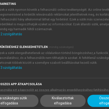
velésére irányult. A desztinációk a turisztikai termékeket fők
MARKETING
 fizikai jelenléten alapult. A turisztikai szolgáltatások ne
zek a sütik nyomon követik a felhasználó online tevékenységét. Az online tev
satolás integrálására; a cél az volt, hogy minél több látogat
egismerésével a hirdetők relevánsabb reklámokat jeleníthetnek meg, és korlát
tazások és a csomagtúrák – különösen a charterjáratok tér
 felhasználó hány alkalommal láthat egy hirdetést. Ezek a sütik más szervezete
irdetőkkel is megoszthatják ezeket az információkat. Ezek állandó sütik, amely
zzá a tömegturizmus kialakulásához. A népszerű tengerparti 
indig egy harmadik féltől származnak.
 görög szigetvilág egyre nagyobb számban fogadták a nyu
2
szolgáltatás
aszkodott, a turisztikai célpontokat elsősorban nyomtato
ŰKÖDÉSHEZ ELENGEDHETETLEN
(mindig szükséges)
ánlatai révén népszerűsítették. A promóciók célja az informáci
zek a sütik elengedhetetlenek az oldalunkon történő böngészéshez,a funkciók
dejű reakciók ösztönzése. Mivel a digitális technológia 
asználatához, és a felhasználók nem tilthatják le azokat. A feltétlenül szükség
ylag korlátozott volt, így a potenciális utazók elsősorb
artoznak többek között a személyre szabott beállításokat kezelő sütik.
3
szolgáltatás
ácsaira hagyatkoztak az úti cél kiválasztásakor. Ez egyben azt i
olyamat volt, mint napjainkban (
Kiss & Michalkó, 2020
).
jelentősen különbözött a jelenlegi gyakorlattól. A kapcsol
SSZES APP ÁTKAPCSOLÁSA
vagy programokról – túlnyomórészt személyesen vagy telefono
asználja ezt a kapcsolót az összes alkalmazás engedélyezéséhez/letiltásáho
izetés pedig készpénzben vagy postai úton. A turisták számár
a szükséges sütik
Kiválasztottak
Összes
jű visszajelzések, így a döntéshozatal során a szubjektí
elfogadása
elfogadása
elfog