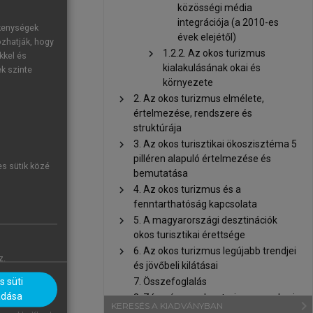
ént egységes,
közösségi média
m feltétlenül
integrációja (a 2010-es
ékenységek
ót vonzzanak,
évek elejétől)
ozhatják, hogy
chevron_right
1.2.2. Az okos turizmus
nyerésével –
kkel és
kialakulásának okai és
ek szinte
üdülőhelyek,
környezete
gat-európai
chevron_right
2. Az okos turizmus elmélete,
értelmezése, rendszere és
tt brosúrák,
struktúrája
óközlés volt,
chevron_right
3. Az okos turisztikai ökoszisztéma 5
pilléren alapuló értelmezése és
még nem állt
es sütik közé
bemutatása
an személyes
chevron_right
4. Az okos turizmus és a
s jelentette,
fenntarthatóság kapcsolata
chevron_right
5. A magyarországi desztinációk
atfelvétel a
okos turisztikai érettsége
n történt. A
chevron_right
6. Az okos turizmus legújabb trendjei
z.
és jövőbeli kilátásai
a nem álltak
7. Összefoglalás
 süti
v benyomások
adása
8. Zárszó – az okos turizmus emberi
navigate_next
KERESÉS A KIADVÁNYBAN
arca