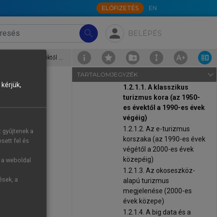
trendjei és kihívásai
ELŐFIZETÉS
EN
chevron_right
1.2. Az okos turizmus
kialakulásának és fejlődésének
person
search
BELÉPÉS
története
chevron_right
1.2.1. Az okos turizmus
kialakulásának
1.2.1.1. A klasszikus turizmus kora (az 1950-es évektől a 1990-es évek végéig)
turizmustörténeti előzményei
navigate_next
TARTALOMJEGYZÉK
és szakaszai
kérjük,
1.2.1.1. A klasszikus
turizmus kora (az 1950-
es évektől a 1990-es évek
végéig)
középosztály
1.2.1.2. Az e-turizmus
t gyűjtenek a
ettek, amely
korszaka (az 1990-es évek
sett fel és
 korából, és
végétől a 2000-es évek
szerte is. E
közepéig)
g a weboldal
 közlekedési
1.2.1.3. Az okoseszköz-
ések, a
alapú turizmus
turizmus soha
megjelenése (2000-es
évek közepe)
nfrastruktúra
1.2.1.4. A big data és a