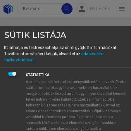
person
search
menu
BELÉPÉS
SÜTIK LISTÁJA
Itt láthatja és testreszabhatja az önről gyűjtött információkat.
További információért kérjük, olvasd el az
adatvédelmi
3.3.2.3. Az integráció három
tájékoztatónkat
.
szintje: fizikai, digitális és
STATISZTIKA
társadalmi
A statisztikai sütiket „teljesítménysütiknek” is nevezik. Ezek a
Fentiek alapján az okos desztinációk működése
sütik információkat gyűjtenek a webhely használatának
három integrációs szinten értelmezhető:
módjáról, többek között arról, hogy milyen oldalakat keresett
fel és milyen linkekre kattintott. Ezek az információk a
Fizikai integráció:
a városi és természeti
felhasználó azonosítására nem használhatóak, mivel az
infrastruktúrák fenntartható használata.
adatok összesítettek és anonimizáltak. Céljuk kizárólag a
Idetartozik az okos energiafelhasználás, a
weboldal funkcióinak javítása. Ezek közé tartoznak a
zöldmobilitás és a körforgásos gazdaság
harmadik féltől származó elemzési szolgáltatásokhoz
tartozó sütik; ilyen elemzési szolgáltatások a