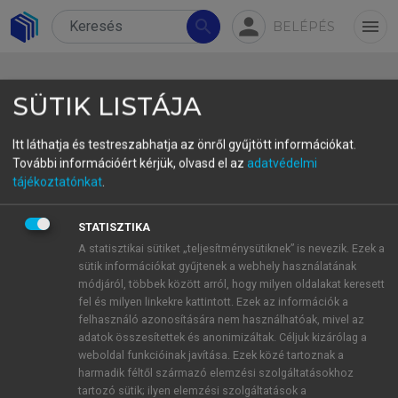
person
search
menu
BELÉPÉS
SÜTIK LISTÁJA
Itt láthatja és testreszabhatja az önről gyűjtött információkat.
További információért kérjük, olvasd el az
adatvédelmi
3.4.3.1. Adatvezérelt irányítás
tájékoztatónkat
.
Az okos turizmus-politika legfőbb újítása az
STATISZTIKA
adatalapú döntéshozatal, amelynek köszönhetően
A statisztikai sütiket „teljesítménysütiknek” is nevezik. Ezek a
az adatok már nem pusztán információforrások,
sütik információkat gyűjtenek a webhely használatának
hanem a kormányzási racionalitás központi elemei.
módjáról, többek között arról, hogy milyen oldalakat keresett
Az adatvezérelt irányítás a turisztikai rendszerek
fel és milyen linkekre kattintott. Ezek az információk a
felhasználó azonosítására nem használhatóak, mivel az
működését valós időben képes monitorozni, előre
adatok összesítettek és anonimizáltak. Céljuk kizárólag a
jelezni és értékelni, ezáltal lehetőséget ad a
weboldal funkcióinak javítása. Ezek közé tartoznak a
proaktív és rugalmas kormányzásra (
Ivars-Baidal
harmadik féltől származó elemzési szolgáltatásokhoz
et al., 2021
).
tartozó sütik; ilyen elemzési szolgáltatások a