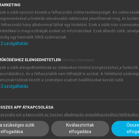
: az ún. Cycle Superhighways program a városi közlekedés töb
MARKETING
itoringrendszere szenzorok segítségével követi a kerékpárfo
zek a sütik nyomon követik a felhasználó online tevékenységét. Az online tev
dési folyamokat. Koppenhága példája jól mutatja, hogy a k
egismerésével a hirdetők relevánsabb reklámokat jeleníthetnek meg, és korlát
 nemcsak ökológiai, hanem gazdasági és turisztikai előnyök
 felhasználó hány alkalommal láthat egy hirdetést. Ezek a sütik más szervezete
irdetőkkel is megoszthatják ezeket az információkat. Ezek állandó sütik, amely
s/
).
indig egy harmadik féltől származnak.
egrációjával vált a fenntartható városi turizmus egyik minta
2
szolgáltatás
forgalomszabályozás, valamint az elektromos hajózás és kerék
ódásokat és a zajterhelést, miközben a látogatói élményt is 
ŰKÖDÉSHEZ ELENGEDHETETLEN
(mindig szükséges)
zetés, az egyetemek és a vállalkozói szféra együtt dolgo
zek a sütik elengedhetetlenek az oldalunkon történő böngészéshez,a funkciók
 jól példázza a „négyes spirál” modell gyakorlati a
asználatához, és a felhasználók nem tilthatják le azokat. A feltétlenül szükség
artoznak többek között a személyre szabott beállításokat kezelő sütik.
3
szolgáltatás
SSZES APP ÁTKAPCSOLÁSA
asználja ezt a kapcsolót az összes alkalmazás engedélyezéséhez/letiltásáho
a szükséges sütik
Kiválasztottak
Összes
elfogadása
elfogadása
elfog