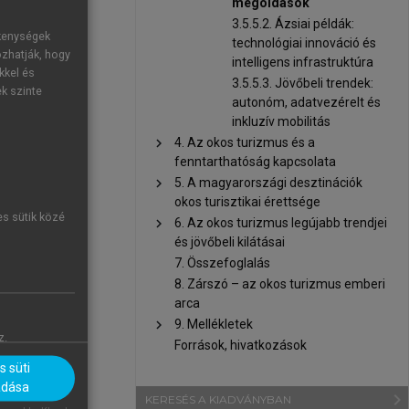
b mint 60%-át
megoldások
3.5.5.2. Ázsiai példák:
rgalmat és a
ékenységek
technológiai innováció és
örnyezeti és
ozhatják, hogy
intelligens infrastruktúra
et is teremt
kkel és
3.5.5.3. Jövőbeli trendek:
ek szinte
autonóm, adatvezérelt és
példájává. A
inkluzív mobilitás
pármegosztás
chevron_right
4. Az okos turizmus és a
fenntarthatóság kapcsolata
javította. Az
chevron_right
5. A magyarországi desztinációk
znak a „zéró
okos turisztikai érettsége
lkalmazását
es sütik közé
chevron_right
6. Az okos turizmus legújabb trendjei
és jövőbeli kilátásai
7. Összefoglalás
8. Zárszó – az okos turizmus emberi
arca
chevron_right
9. Mellékletek
z.
Források, hivatkozások
 süti
adása
navigate_next
KERESÉS A KIADVÁNYBAN