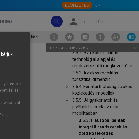
ELŐFIZETÉS
EN
chevron_right
3.4. Az okos kormányzás, okos
turizmuspolitika
person
chevron_right
3.5. Okos mobilitás, okos
search
BELÉPÉS
közlekedési megoldások
3.5.1. Az okos mobilitás
3.5.5.1. Európai példák: integrált rendszerek és zöld közlekedési megoldások
fogalma és szerepe az okos
turizmusban
navigate_next
TARTALOMJEGYZÉK
3.5.2. Az okos mobilitás
kérjük,
technológiai alapjai és
rendszerszintű megközelítése
3.5.3. Az okos mobilitás
-ben vezette
turisztikai dimenziói
t gyűjtenek a
 valamint a
chevron_right
3.5.4. Fenntarthatóság és okos
sett fel és
áló egyetlen
közlekedési modellek
chevron_right
3.5.5. Jó gyakorlatok és
pedig egyéni
g a weboldal
jövőbeli trendek az okos
ön tervezést
mobilitásban
ések, a
ECD, 2021
;
3.5.5.1. Európai példák:
integrált rendszerek és
nfrastruktúra
zöld közlekedési