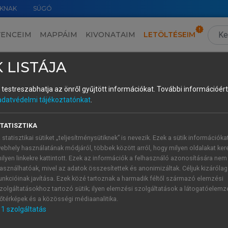
KNAK
SÚGÓ
VENCEIM
MAPPÁIM
KIVONATAIM
LETÖLTÉSEIM
3.5. Okos mobilitás, okos közlekedési megoldások
›
3.5.5. Jó gyakorlatok és jövőbeli trendek az okos mobilitásban
›
 LISTÁJA
és testreszabhatja az önről gyűjtött információkat.
További információért 
adatvédelmi tájékoztatónkat
.
dszerek és zöld közlekedési megoldások
TATISZTIKA
ási koncepció gyakorlati megvalósítására. A finn főváros 2017
 statisztikai sütiket „teljesítménysütiknek” is nevezik. Ezek a sütik információka
 közösségi közlekedést, az autó- és kerékpármegosztást,
ebhely használatának módjáról, többek között arról, hogy milyen oldalakat kere
grálja. A Whim alkalmazás lehetővé teszi, hogy a felhaszn
ilyen linkekre kattintott. Ezek az információk a felhasználó azonosítására nem
 – ezáltal a közlekedés rugalmas szolgáltatássá válik, nem 
asználhatóak, mivel az adatok összesítettek és anonimizáltak. Céljuk kizáróla
melkedően hasznos, hiszen a városi mozgás így nem igényel kül
unkcióinak javítása. Ezek közé tartoznak a harmadik féltől származó elemzési
zolgáltatásokhoz tartozó sütik; ilyen elemzési szolgáltatások a látogatóelemz
tes utazás (seamless travel) megvalósulásához (
O
őtérképek és a közösségi médiaanalitika.
him
).
1
szolgáltatás
enntartható közlekedés fejlesztésében. A város a kerékpáros i