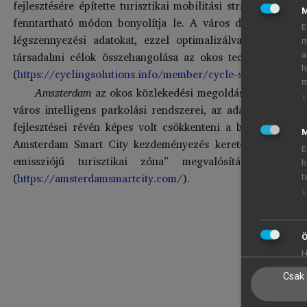
fejlesztésére építette turisztikai mobilitási stratégiáját
fenntartható módon bonyolítja le. A város digitális mon
E
légszennyezési adatokat, ezzel optimalizálva a közleke
m
társadalmi célok összehangolása az okos technológiákkal
a
h
(
https://cyclingsolutions.info/member/cycle-superhighway
m
Amszterdam
az okos közlekedési megoldások komplex int
↓
város intelligens parkolási rendszerei, az adatvezérelt 
fejlesztései révén képes volt csökkenteni a belvárosi torl
M
Amsterdam Smart City kezdeményezés keretében a városve
E
emissziójú turisztikai zóna” megvalósításán, ami
h
(
https://amsterdamsmartcity.com/
).
t
↓
Ö
H
Csak 