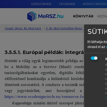
SZERZŐKNEK
CÉGEKNEK
KÖNYVTÁROSO
KÖNYVTÁR
KED
Csapó János: Az okos turizmus rendszere és működése
›
3. Az okos turisztikai ökoszisztéma 5 pilléren alapuló értelmezése és bemutatása
›
SÜTIK
Itt láthatja 
olvasd el az
3.5.5.1. Európai példák: integrált ren
S
Helsinki
a világ egyik legismertebb példája az okos mobilit
A
be a Mobility as a Service (MaaS) rendszert, amely a
w
taxiszolgáltatásokat egyetlen, digitális felületen inte
m
előfizetéssel kombinálja a különböző közlekedési módokat
h
döntések sorozatává. A rendszer a turisták számára is kie
f
s
vagy jegyvásárlást, ami hozzájárul a zökkenőmen
h
https://www.ecodesigncircle.eu/resources-for-you/117-w
↓
Koppenhága
szintén úttörő szerepet játszik az okos, f