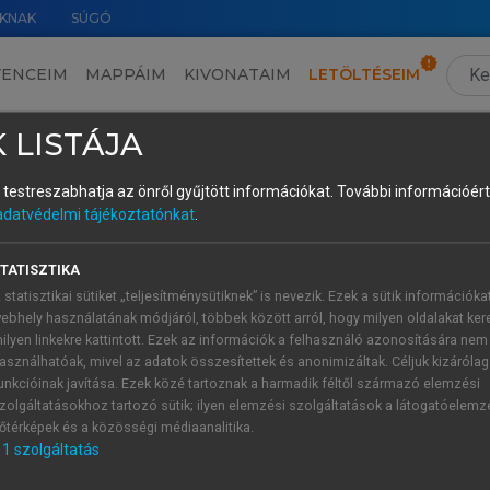
KNAK
SÚGÓ
VENCEIM
MAPPÁIM
KIVONATAIM
LETÖLTÉSEIM
3.5. Okos mobilitás, okos közlekedési megoldások
›
3.5.5. Jó gyakorlatok és jövőbeli trendek az okos mobilitásban
›
 LISTÁJA
és testreszabhatja az önről gyűjtött információkat.
További információért 
adatvédelmi tájékoztatónkat
.
ováció és intelligens infrastruktúra
TATISZTIKA
isztémáját építette ki, ahol a digitális kormányzás, az adatm
 statisztikai sütiket „teljesítménysütiknek” is nevezik. Ezek a sütik információka
art Nation stratégiája az adatvezérelt döntéshozatalra és a
ebhely használatának módjáról, többek között arról, hogy milyen oldalakat kere
 idejű forgalomirányítás és a parkolásmenedzsment mind 
ilyen linkekre kattintott. Ezek az információk a felhasználó azonosítására nem
leti programjai pedig a jövő autonóm turisztikai mobilitásá
asználhatóak, mivel az adatok összesítettek és anonimizáltak. Céljuk kizáróla
unkcióinak javítása. Ezek közé tartoznak a harmadik féltől származó elemzési
zolgáltatásokhoz tartozó sütik; ilyen elemzési szolgáltatások a látogatóelemz
egrálta az intelligens közlekedési megoldásokat a váro
őtérképek és a közösségi médiaanalitika.
ere többnyelvű applikációkon keresztül támogatja a turisták
1
szolgáltatás
i előrejelzők pedig dinamikusan kezelik a csúcsidősza