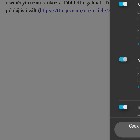
eseményturizmus okozta többletforgalmat. Tokió ezzel a „tu
példájává vált (
https://tttrips.com/en/article/393
,
https://
E
m
a
h
m
↓
M
E
h
t
↓
Ö
H
Csak 