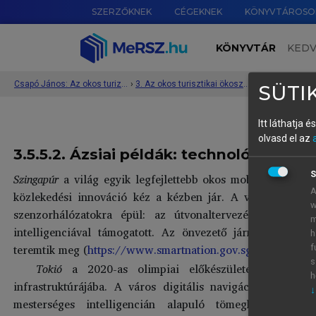
SZERZŐKNEK
CÉGEKNEK
KÖNYVTÁROSO
KÖNYVTÁR
KED
Csapó János: Az okos turizmus rendszere és működése
›
3. Az okos turisztikai ökoszisztéma 5 pilléren alapuló értelmezése és bemutatása
›
SÜTIK
Itt láthatja 
olvasd el az
3.5.5.2. Ázsiai példák: technológiai inn
S
Szingapúr
a világ egyik legfejlettebb okos mobilitási ökosz
A
közlekedési innováció kéz a kézben jár. A városállam Sm
w
szenzorhálózatokra épül: az útvonaltervezés, a valós
m
intelligenciával támogatott. Az önvezető járművek kísér
h
teremtik meg (
https://www.smartnation.gov.sg/
).
f
s
Tokió
a 2020-as olimpiai előkészületek során int
h
infrastruktúrájába. A város digitális navigációs rendsz
↓
mesterséges intelligencián alapuló tömegközlekedés