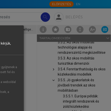
ELŐFIZETÉS
EN
chevron_right
3.4. Az okos kormányzás, okos
turizmuspolitika
person
chevron_right
3.5. Okos mobilitás, okos
search
BELÉPÉS
közlekedési megoldások
3.5.1. Az okos mobilitás
3.5.5.2. Ázsiai példák: technológiai innováció és intelligens infrastruktúra
fogalma és szerepe az okos
turizmusban
navigate_next
TARTALOMJEGYZÉK
3.5.2. Az okos mobilitás
kérjük,
technológiai alapjai és
rendszerszintű megközelítése
3.5.3. Az okos mobilitás
egosztás és a
turisztikai dimenziói
t gyűjtenek a
 közlekedési
chevron_right
3.5.4. Fenntarthatóság és okos
sett fel és
mesterséges
közlekedési modellek
chevron_right
3.5.5. Jó gyakorlatok és
nak alapjait
g a weboldal
jövőbeli trendek az okos
mobilitásban
ések, a
si turizmus
3.5.5.1. Európai példák:
 mozgását, a
integrált rendszerek és
kokat és az
zöld közlekedési