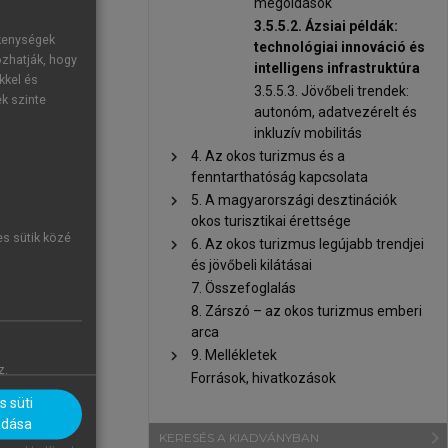
legfejlettebb
megoldások
3.5.5.2. Ázsiai példák:
ékenységek
technológiai innováció és
ozhatják, hogy
intelligens infrastruktúra
kkel és
3.5.5.3. Jövőbeli trendek:
ek szinte
autonóm, adatvezérelt és
inkluzív mobilitás
chevron_right
4. Az okos turizmus és a
fenntarthatóság kapcsolata
chevron_right
5. A magyarországi desztinációk
okos turisztikai érettsége
es sütik közé
chevron_right
6. Az okos turizmus legújabb trendjei
és jövőbeli kilátásai
7. Összefoglalás
8. Zárszó – az okos turizmus emberi
arca
chevron_right
9. Mellékletek
z.
Források, hivatkozások
 süti
adása
navigate_next
KERESÉS A KIADVÁNYBAN