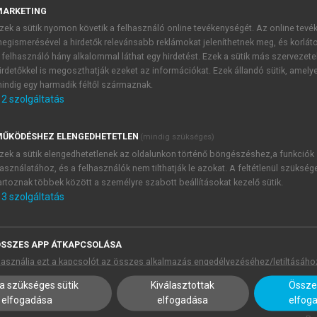
ristaközpontú mobilitás” (traveller-centric mobility) egyik 
MARKETING
www.mlit.go.jp/en/
).
zek a sütik nyomon követik a felhasználó online tevékenységét. Az online tev
egismerésével a hirdetők relevánsabb reklámokat jeleníthetnek meg, és korlát
 felhasználó hány alkalommal láthat egy hirdetést. Ezek a sütik más szervezete
irdetőkkel is megoszthatják ezeket az információkat. Ezek állandó sütik, amely
indig egy harmadik féltől származnak.
2
szolgáltatás
ŰKÖDÉSHEZ ELENGEDHETETLEN
(mindig szükséges)
zek a sütik elengedhetetlenek az oldalunkon történő böngészéshez,a funkciók
asználatához, és a felhasználók nem tilthatják le azokat. A feltétlenül szükség
artoznak többek között a személyre szabott beállításokat kezelő sütik.
3
szolgáltatás
SSZES APP ÁTKAPCSOLÁSA
asználja ezt a kapcsolót az összes alkalmazás engedélyezéséhez/letiltásáho
a szükséges sütik
Kiválasztottak
Összes
elfogadása
elfogadása
elfog