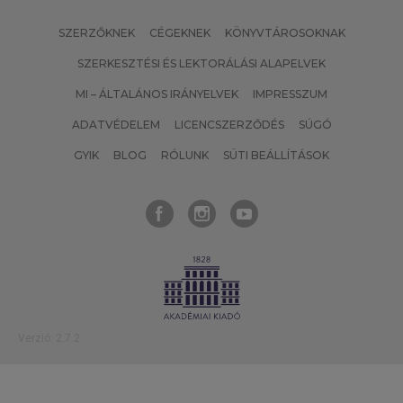
SZERZŐKNEK
CÉGEKNEK
KÖNYVTÁROSOKNAK
SZERKESZTÉSI ÉS LEKTORÁLÁSI ALAPELVEK
MI – ÁLTALÁNOS IRÁNYELVEK
IMPRESSZUM
ADATVÉDELEM
LICENCSZERZŐDÉS
SÚGÓ
GYIK
BLOG
RÓLUNK
SÜTI BEÁLLÍTÁSOK
Verzió: 2.7.2