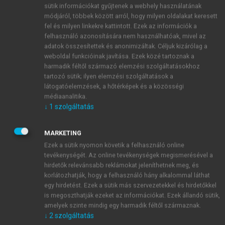
6.3.1. ábra
: Az elemek gráfja
sütik információkat gyűjtenek a webhely használatának
módjáról, többek között arról, hogy milyen oldalakat keresett
6.3.2. ábra
: Halmazok uniója, metszete Venn-diagram
fel és milyen linkekre kattintott. Ezek az információk a
6.3.3. ábra
: Halmazok különbsége Venn-diagram
felhasználó azonosítására nem használhatóak, mivel az
6.3.4. ábra
: Halmazokképzés kezdeti lépései Venn-
adatok összesítettek és anonimizáltak. Céljuk kizárólag a
diagram
weboldal funkcióinak javítása. Ezek közé tartoznak a
6.3.5. ábra
: Műveletek színesrúd-készlettel
harmadik féltől származó elemzési szolgáltatásokhoz
tartozó sütik; ilyen elemzési szolgáltatások a
6.3.6. ábra
: 4–5–6 bontása színesrúd-készlettel
látogatóelemzések, a hőtérképek és a közösségi
6.3.7. ábra
: Szőnyegezés színesrúd-készlettel
médiaanalitika.
7. ábra
: A Computational thinking (CT)
↓
1
szolgáltatás
készségkategóriái
7.1.1. ábra
: Kódolt alaprajz
MARKETING
7.1.2. ábra
: Kódlapok és ábrák
Ezek a sütik nyomon követik a felhasználó online
7.1.3. ábra
: Minta útvonaltervezésre
tevékenységét. Az online tevékenységek megismerésével a
7.1.4. ábra
: CodyFeet elemek
hirdetők relevánsabb reklámokat jeleníthetnek meg, és
7.1.5. kép
: Térkép minta a Bee-Bot számára
korlátozhatják, hogy a felhasználó hány alkalommal láthat
egy hirdetést. Ezek a sütik más szervezetekkel és hirdetőkkel
8.3.1. táblázat
: Összefoglaló táblázat – kutatási
is megoszthatják ezeket az információkat. Ezek állandó sütik,
információk
amelyek szinte mindig egy harmadik féltől származnak.
8.3.2. táblázat
: Válaszadó tehetséggondozó
↓
2
szolgáltatás
szakemberek szakmai gyakorlata