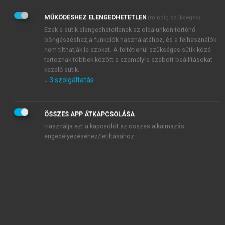
8.4.1. táblázat
: Kaiser-kritérium alapján megtartott
MŰKÖDÉSHEZ ELENGEDHETETLEN
(mindig szükséges)
komponensek
Ezek a sütik elengedhetetlenek az oldalunkon történő
8.4.2. táblázat
: A kérdőív itemeinek komponenstöltés
böngészéshez,a funkciók használatához, és a felhasználók
értékei orthogonális forgatást követően 1–3.
nem tilthatják le azokat. A feltétlenül szükséges sütik közé
komponensig
tartoznak többek között a személyre szabott beállításokat
8.4.3. táblázat
: A kérdőív itemeinek komponenstöltés
kezelő sütik.
↓
3
szolgáltatás
értékei orthogonális forgatást követően 4–7.
komponensig
8.4.4. táblázat
: Cronbach-alfa megbízhatósági
ÖSSZES APP ÁTKAPCSOLÁSA
együtthatók
Használja ezt a kapcsolót az összes alkalmazás
8.4.5. táblázat
: Kaiser-kritérium alapján megtartott
engedélyezéséhez/letiltásához.
komponensek
8.4.6. táblázat
: A kérdőív itemeinek komponenstöltés
értékei orthogonális forgatást követően
8.4.7. táblázat
: Cronbach-alfa megbízhatósági
együtthatók
8.4.8. táblázat
: Cronbach-alfa megbízhatósági
együtthatók a CFA-analízis alapján