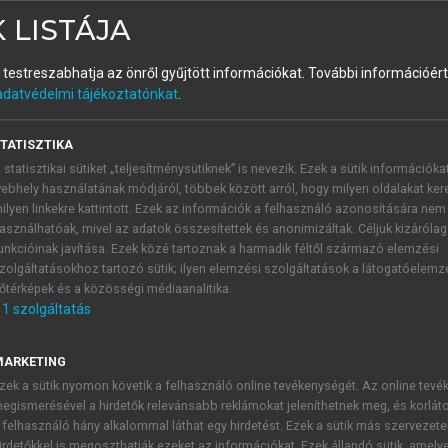
 LISTÁJA
és testreszabhatja az önről gyűjtött információkat.
További információért 
adatvédelmi tájékoztatónkat
.
TATISZTIKA
ásának a joga
 statisztikai sütiket „teljesítménysütiknek” is nevezik. Ezek a sütik információka
ebhely használatának módjáról, többek között arról, hogy milyen oldalakat kere
zzák az ellátás visszautasításának jogát. A betegnek az életme
ilyen linkekre kattintott. Ezek az információk a felhasználó azonosítására nem
v. speciális feltételekhez köti.
asználhatóak, mivel az adatok összesítettek és anonimizáltak. Céljuk kizáróla
kiemelte, hogy az életmentő vagy életfenntartó orvosi beava
unkcióinak javítása. Ezek közé tartoznak a harmadik féltől származó elemzési
s bizonyító erejű magánokiratban, illetve a beteg írásképtelens
zolgáltatásokhoz tartozó sütik; ilyen elemzési szolgáltatások a látogatóelemz
őtérképek és a közösségi médiaanalitika.
1
szolgáltatás
 ha egy háromtagú orvosi bizottság a beteget megvizsgálja
ését annak következményei tudatában hozta meg. A betegnek a
kell nyilvánítania a visszautasításra irányuló szándékát. A
MARKETING
ség jellegének megfelelő szakorvos, egy másik tagja pszichiáter
zek a sütik nyomon követik a felhasználó online tevékenységét. Az online tev
egismerésével a hirdetők relevánsabb reklámokat jeleníthetnek meg, és korlát
s beszélgetés során kíséreljék meg a beteg döntésének hátt
 felhasználó hány alkalommal láthat egy hirdetést. Ezek a sütik más szervezete
irdetőkkel is megoszthatják ezeket az információkat. Ezek állandó sütik, amely