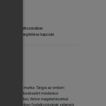
yógyszerek vonatkozásában
 tevékenység megítélése kapcsán
yek miatt
előssége
ntőségű, emberi munka. Tárgya az emberi
 Az orvos ténykedéséért mindenkor
tes helyzetekkel, illetve magatartásokkal
égezni. Amennyiben foglalkozásának valamely