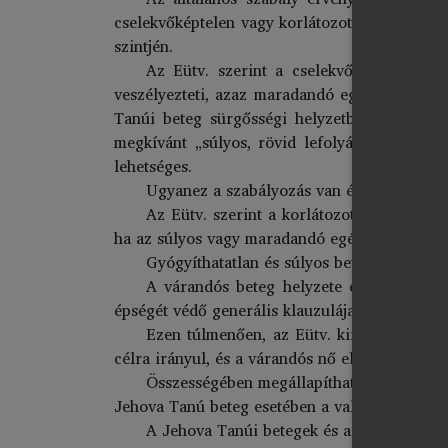
cselekvőképtelen vagy korlátozottan cselekvők
szintjén.
Az Eütv. szerint a cselekvőképes betege
veszélyezteti, azaz maradandó egészségkároso
Tanúi beteg sürgősségi helyzetben van és é
megkívánt „súlyos, rövid lefolyású, gyógyíth
lehetséges.
Ugyanez a szabályozás van életben a csel
Az Eütv. szerint a korlátozottan cselekvő
ha az súlyos vagy maradandó egészségkárosod
Gyógyíthatatlan és súlyos betegségnél ez 
A várandós beteg helyzete egyértelműnek 
épségét védő generális klauzulája mindenképp
Ezen túlmenően, az Eütv. kifejezetten is 
célra irányul, és a várandós nő előre láthatól
Összességében megállapítható, hogy a mag
Jehova Tanú beteg esetében a vallási meggyőződ
A Jehova Tanúi betegek és az orvosok köz