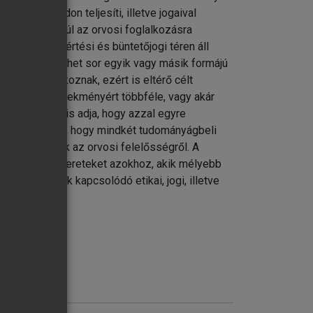
gfelelő módon teljesíti, illetve jogaival
ogi normákon túl az orvosi foglalkozásra
gi, szabálysértési és büntetőjogi téren áll
 függően kerülhet sor egyik vagy másik formájú
mekre vonatkoznak, ezért is eltérő célt
rt az egy cselekményért többféle, vagy akár
ét az a tény is adja, hogy azzal egyre
vésünk az volt, hogy mindkét tudományágbeli
 képet adjunk az orvosi felelősségről. A
ogtudományi ismereteket azokhoz, akik mélyebb
és a hozzájuk kapcsolódó etikai, jogi, illetve