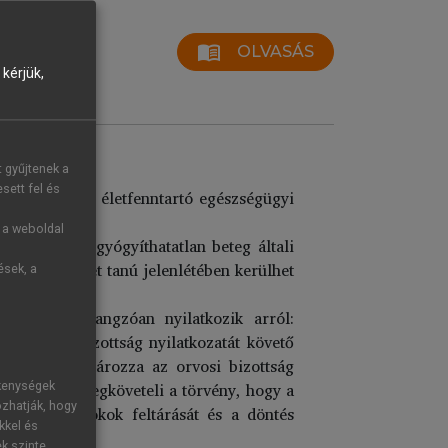
menu_book
OLVASÁS
kérjük,
t gyűjtenek a
sett fel és
ntő, illetőleg életfenntartó egészségügyi
g a weboldal
tkozásnak a gyógyíthatatlan beteg általi
ége esetén két tanú jelenlétében kerülhet
ések, a
, és egybehangzóan nyilatkozik arról:
z orvosi bizottság nyilatkozatát követő
z Eütv. meghatározza az orvosi bizottság
 szakorvos. Megköveteli a törvény, hogy a
ékenységek
ozhatják, hogy
erében lévő okok feltárását és a döntés
kkel és
ek szinte