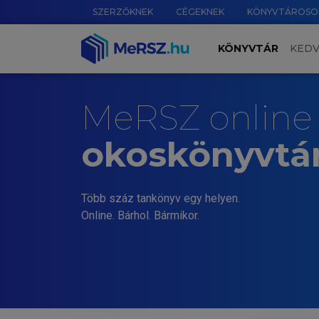
SZERZŐKNEK
CÉGEKNEK
KÖNYVTÁROSO
KÖNYVTÁR
KED
MeRSZ online
okoskönyvtá
Több száz tankönyv egy helyen.
Online. Bárhol. Bármikor.