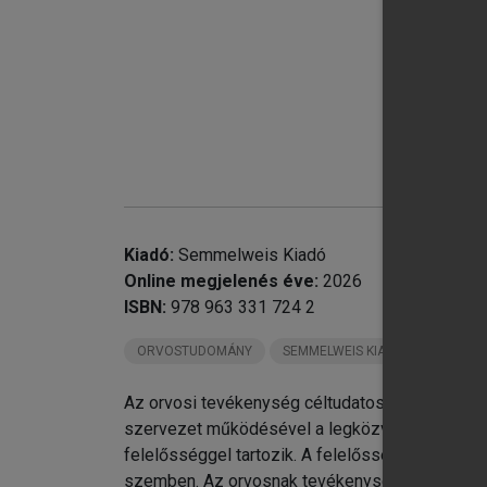
chevron_right
chevron_right
Kiadó:
Semmelweis Kiadó
Online megjelenés éve:
2026
chevron_right
7.
ISBN:
978 963 331 724 2
chevron_right
8.
ORVOSTUDOMÁNY
SEMMELWEIS KIADÓ KÖNYVEI
chevron_right
9.
Fo
Az orvosi tevékenység céltudatos, magas fokú s
szervezet működésével a legközvetlenebbül és
felelősséggel tartozik. A felelősség általános
szemben. Az orvosnak tevékenységét, az orvosi