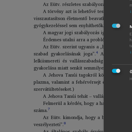
Az Eütv. részletes szabályozást ad arra az
m
A törvény azt is lehetővé teszi a belátás
↓
visszautasítson életmentő beavatkozásokat, ha
2
gyógykezeléssel sem enyhíthetők.
M
A magyar jogi szabályozás igen részletes
E
Érdemes utalni arra a problémakörre, amel
h
Az Eütv. szerint ugyanis a „beteget megil
t
4
↓
szabad gyakorlásának joga”.
A lelkiismeret
lelkiismereti és vallásszabadság gyakorlásáb
gyakorlása miatt senkit semmilyen hátrány nem
Ö
A Jehova Tanúi tagokról köztudomású, hog
H
plazma, valamint a fehérvérsejt és vérlemezké
szervátültetéseket.)
A Jehova Tanúi tehát – vallási meggyőződé
Felmerül a kérdés, hogy a hatályos Eütv. 
7
száma.
Az Eütv. kimondja, hogy a beteget megille
8
veszélyezteti”.
Az általános szabály érvényesülését kon