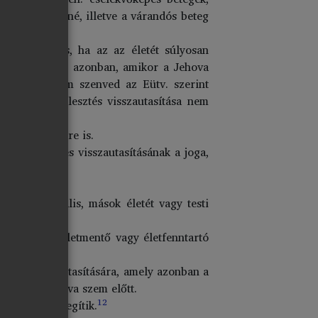
ekvőképtelenné, illetve a várandós beteg
oga, akkor is, ha az az életét súlyosan
n az esetben azonban, amikor a Jehova
tő (tehát nem szenved az Eütv. szerint
int a vérátömlesztés visszautasítása nem
kező személyre is.
vérátömlesztés visszautasításának a joga,
ített generális, mások életét vagy testi
elést, ha az életmentő vagy életfenntartó
látás visszautasítására, amely azonban a
 érdekét tartva szem előtt.
12
izottságok segítik.