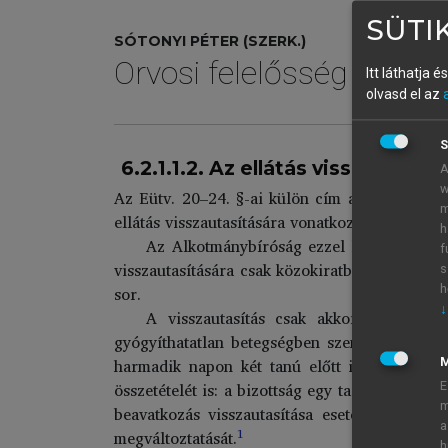
SÜTIK
SÓTONYI PÉTER (SZERK.)
Orvosi felelősség
Itt láthatja 
olvasd el az
S
6.2.1.1.2. Az ellátás visszautasít
A
w
Az Eütv. 20–24. §-ai külön cím alatt szabályo
m
ellátás visszautasítására vonatkozó jogát az Eüt
h
Az Alkotmánybíróság ezzel kapcsolatosan 
f
visszautasítására csak közokiratban vagy telje
s
h
sor.
↓
A visszautasítás csak akkor érvényes,
gyógyíthatatlan betegségben szenved és dönt
harmadik napon két tanú előtt ismételten ki 
összetételét is: a bizottság egy tagja a beteg
E
m
beavatkozás visszautasítása esetén személye
a
1
megváltoztatását.
h