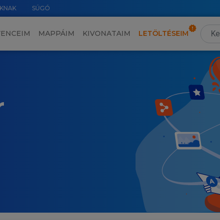
KNAK
SÚGÓ
VENCEIM
MAPPÁIM
KIVONATAIM
LETÖLTÉSEIM
r