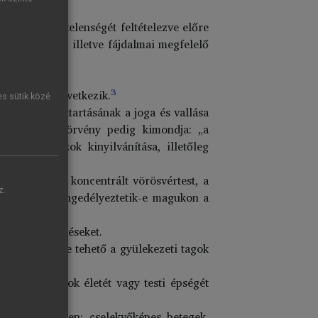
 cselekvőképtelenségét feltételezve előre
ni nem képes, illetve fájdalmai megfelelő
3
pcsolatból következik.
es sütik közé
aló kapcsolattartásának a joga és vallása
90. évi IV. törvény pedig kimondja: „a
ődése és azok kinyilvánítása, illetőleg
eljes vér, a koncentrált vörösvértest, a
z.
tnek, hogy engedélyeztetik-e magukon a
al járó kezeléseket.
n 40 ezer főre tehető a gyülekezeti tagok
maradása mások életét vagy testi épségét
ozott esetekben: cselekvőképes betegek,