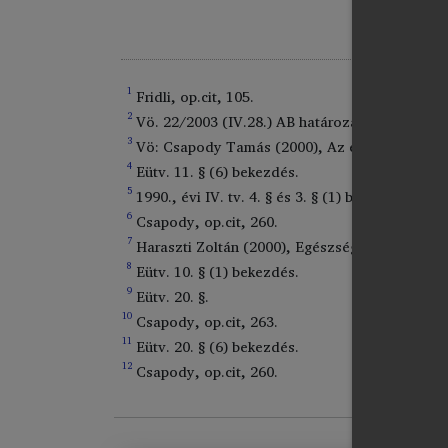
1
Fridli, op.cit, 105.
2
Vö. 22/2003 (IV.28.) AB határozat.
3
Vö: Csapody Tamás (2000), Az ellátás visszaut
4
Eütv. 11. § (6) bekezdés.
5
1990., évi IV. tv. 4. § és 3. § (1) bekezdések.
6
Csapody, op.cit, 260.
7
Haraszti Zoltán (2000), Egészségügyi törvény,
8
Eütv. 10. § (1) bekezdés.
9
Eütv. 20. §.
10
Csapody, op.cit, 263.
11
Eütv. 20. § (6) bekezdés.
12
Csapody, op.cit, 260.