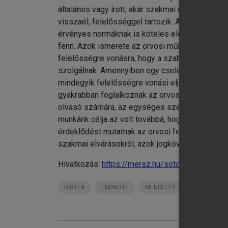
általános vagy írott, akár szakmai akár jogi sza
visszaél, felelősséggel tartozik. Az orvosi hiva
érvényes normáknak is köteles eleget tenni. Enn
fenn. Azok ismerete az orvosi működés zavartal
felelősségre vonásra, hogy a szabályszegés mil
szolgálnak. Amennyiben egy cselekmény egyszer
mindegyik felelősségre vonási eljárás is lefoly
gyakrabban foglalkoznak az orvosok, a jogászo
olvasó számára, az egységes szemlélet hangsúly
munkánk célja az volt továbbá, hogy eljuttassu
érdeklődést mutatnak az orvosi felelősség egyes 
szakmai elvárásokról, azok jogkövetkezményeir
Hivatkozás:
https://mersz.hu/sotonyi-orvosi-fe
BIBTEX
ENDNOTE
MENDELEY
ZOTERO