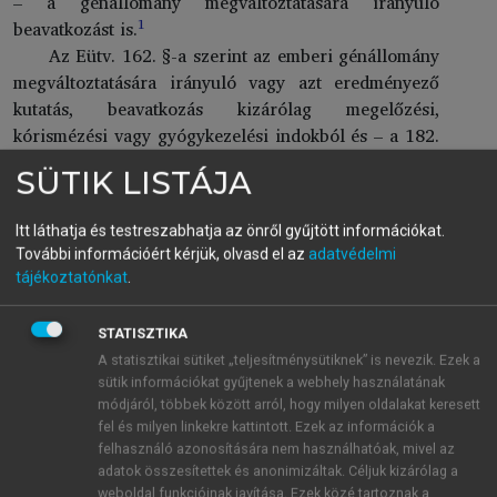
– a génállomány megváltoztatására irányuló
1
beavatkozást is.
Az Eütv. 162. §-a szerint az emberi génállomány
megváltoztatására irányuló vagy azt eredményező
kutatás, beavatkozás kizárólag megelőzési,
kórismézési vagy gyógykezelési indokból és – a 182.
§ (1)–(2) bekezdésében foglalt kivételekkel – csak
SÜTIK LISTÁJA
akkor végezhető, ha a kutatásnak, beavatkozásnak
nem a leszármazottak genetikai állományának
Itt láthatja és testreszabhatja az önről gyűjtött információkat.
megváltoztatása, illetve új egyed létrehozása a célja.
További információért kérjük, olvasd el az
adatvédelmi
Tehát, az Eütv. együttesen kezeli és szabályozza a
tájékoztatónkat
.
génállomány megváltoztatását eredményező kutatást,
és magát a beavatkozást is.
STATISZTIKA
A génállományba történő beavatkozás
A statisztikai sütiket „teljesítménysütiknek” is nevezik. Ezek a
génsebészeti beavatkozást jelent.
sütik információkat gyűjtenek a webhely használatának
2
Az Eütv. szerint
a génsebészeti beavatkozás
módjáról, többek között arról, hogy milyen oldalakat keresett
olyan módszer, amely a gént vagy annak bármely
fel és milyen linkekre kattintott. Ezek az információk a
felhasználó azonosítására nem használhatóak, mivel az
részét kiemeli a sejtből és átülteti egy másik sejtbe és
adatok összesítettek és anonimizáltak. Céljuk kizárólag a
ezáltal a természetes génállomány vagy annak
weboldal funkcióinak javítása. Ezek közé tartoznak a