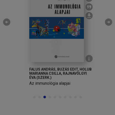
arrow_circle_left
arrow_circle_right
FALUS ANDRÁS, BUZÁS EDIT, HOLUB
MARIANNA CSILLA, RAJNAVÖLGYI
ÉVA (SZERK.)
Az immunológia alapjai