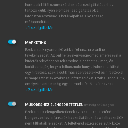
3
bármely része megváltozik.
harmadik féltől származó elemzési szolgáltatásokhoz
A gén az átörökítés funkcionális egysége, a DNS
tartozó sütik; ilyen elemzési szolgáltatások a
egy meghatározott szakasza, amely az esetek
látogatóelemzések, a hőtérképek és a közösségi
médiaanalitika.
többségében egyetlen fehérjeláncot kódol, annak
↓
1
szolgáltatás
4
aminosav sorrendjét határozza meg.
A génállomány a gének összessége, azaz
azoknak a DNS szakaszoknak az összessége, mely
MARKETING
fehérjét kódol, ez a DNS lánc kb. 10%-a. Ennek
Ezek a sütik nyomon követik a felhasználó online
tevékenységét. Az online tevékenységek megismerésével a
megfelelően a büntetőjogi szabályozás a nyelvtani
hirdetők relevánsabb reklámokat jeleníthetnek meg, és
értelmezés szerint csak e szakaszokba való
korlátozhatják, hogy a felhasználó hány alkalommal láthat
beavatkozást büntetné, mely nyilvánvalóan ellentétes
egy hirdetést. Ezek a sütik más szervezetekkel és hirdetőkkel
a törvény valódi céljával.
is megoszthatják ezeket az információkat. Ezek állandó sütik,
Megjegyzendő, hogy az Európa Tanács
amelyek szinte mindig egy harmadik féltől származnak.
↓
2
szolgáltatás
Egyezmény az emberi jogokról és biomedicináról
(Oviedói Egyezmény 1997) eredeti szövege a genom
angol kifejezést használja, melynek fordítása lehet
MŰKÖDÉSHEZ ELENGEDHETETLEN
(mindig szükséges)
génállomány és örökítőanyag egyaránt. A két
Ezek a sütik elengedhetetlenek az oldalunkon történő
böngészéshez,a funkciók használatához, és a felhasználók
kifejezést sokszor szinonimaként is használjuk,
nem tilthatják le azokat. A feltétlenül szükséges sütik közé
azonban a büntetőjogi norma szempontjából a