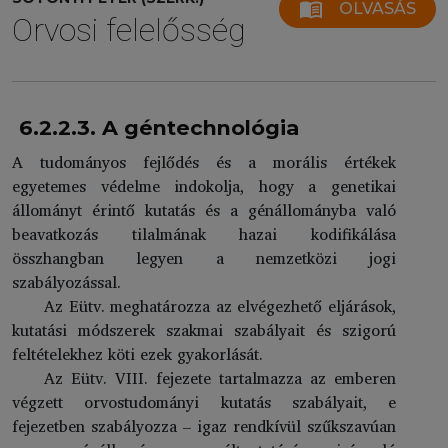
menu_book
OLVASÁS
Orvosi felelősség
6.2.2.3. A géntechnológia
A tudományos fejlődés és a morális értékek
egyetemes védelme indokolja, hogy a genetikai
állományt érintő kutatás és a génállományba való
beavatkozás tilalmának hazai kodifikálása
összhangban legyen a nemzetközi jogi
szabályozással.
Az Eütv. meghatározza az elvégezhető eljárások,
kutatási módszerek szakmai szabályait és szigorú
feltételekhez köti ezek gyakorlását.
Az Eütv. VIII. fejezete tartalmazza az emberen
végzett orvostudományi kutatás szabályait, e
fejezetben szabályozza – igaz rendkívül szűkszavúan