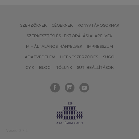
SZERZŐKNEK
CÉGEKNEK
KÖNYVTÁROSOKNAK
SZERKESZTÉSI ÉS LEKTORÁLÁSI ALAPELVEK
MI – ÁLTALÁNOS IRÁNYELVEK
IMPRESSZUM
ADATVÉDELEM
LICENCSZERZŐDÉS
SÚGÓ
GYIK
BLOG
RÓLUNK
SÜTI BEÁLLÍTÁSOK
Verzió: 2.7.2