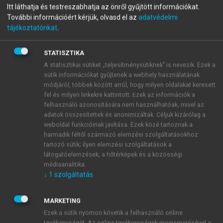
sértett beleegyezése csak bizonyos korlátok között
Itt láthatja és testreszabhatja az önről gyűjtött információkat.
zárja ki a cselekmény jogellenességét.
További információért kérjük, olvasd el az
adatvédelmi
tájékoztatónkat
.
Nincs büntethetőséget kizáró jelentősége olyan
bűncselekményeknél, amikor a sértetti beleegyezés a
büntethetőség egyik feltétele, pl. megrontásnál.
STATISZTIKA
A sértett beleegyezése a jogellenességet akkor
A statisztikai sütiket „teljesítménysütiknek” is nevezik. Ezek a
sütik információkat gyűjtenek a webhely használatának
zárhatja ki, ha a sértettet megilleti a rendelkezési jog
módjáról, többek között arról, hogy milyen oldalakat keresett
és a beleegyezés nem irányul(t) társadalmilag káros
fel és milyen linkekre kattintott. Ezek az információk a
4
célra.
Ugyancsak lényeges hogy a sértett csak akkor
felhasználó azonosítására nem használhatóak, mivel az
és annyiban egyezhet bele a jogsértésbe, amennyiben
adatok összesítettek és anonimizáltak. Céljuk kizárólag a
személyében kizárólagosan jogosult az adott
weboldal funkcióinak javítása. Ezek közé tartoznak a
harmadik féltől származó elemzési szolgáltatásokhoz
individuális jogtárgy feletti rendelkezésre. A német
tartozó sütik; ilyen elemzési szolgáltatások a
felfogásban ismert eredményelmélet szerint a sértett
látogatóelemzések, a hőtérképek és a közösségi
akarata ellenére történő orvosi beavatkozás az
médiaanalitika.
eredménytől függ. Azaz amennyiben a beavatkozás
↓
1
szolgáltatás
sikeres, és a beteg fizikai állapotának javulásához
vezet, úgy nem valósítja meg a büntetőjogi tényállást.
MARKETING
A lege artis felfogás – a hivatásbeli kötelezettség
Ezek a sütik nyomon követik a felhasználó online
teljesítésének felfogásával összecsengően – azt húzza
tevékenységét. Az online tevékenységek megismerésével a