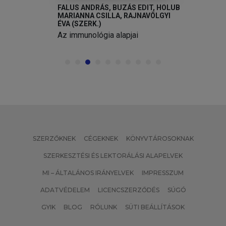
FALUS ANDRÁS, BUZÁS EDIT, HOLUB
MARIANNA CSILLA, RAJNAVÖLGYI
ÉVA (SZERK.)
Az immunológia alapjai
SZERZŐKNEK
CÉGEKNEK
KÖNYVTÁROSOKNAK
SZERKESZTÉSI ÉS LEKTORÁLÁSI ALAPELVEK
MI – ÁLTALÁNOS IRÁNYELVEK
IMPRESSZUM
ADATVÉDELEM
LICENCSZERZŐDÉS
SÚGÓ
GYIK
BLOG
RÓLUNK
SÜTI BEÁLLÍTÁSOK