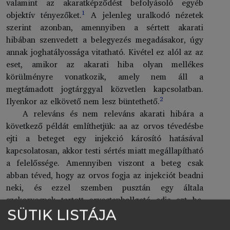
valamint az akaratképződést befolyásoló egyéb
1
objektív tényezőket.
A jelenleg uralkodó nézetek
szerint azonban, amennyiben a sértett akarati
hibában szenvedett a belegyezés megadásakor, úgy
annak joghatályossága vitatható. Kivétel ez alól az az
eset, amikor az akarati hiba olyan mellékes
körülményre vonatkozik, amely nem áll a
megtámadott jogtárggyal közvetlen kapcsolatban.
2
Ilyenkor az elkövető nem lesz büntethető.
A releváns és nem releváns akarati hibára a
következő példát említhetjük: aa az orvos tévedésbe
ejti a beteget egy injekció károsító hatásával
kapcsolatosan, akkor testi sértés miatt megállapítható
a felelőssége. Amennyiben viszont a beteg csak
abban téved, hogy az orvos fogja az injekciót beadni
neki, és ezzel szemben pusztán egy általa
szakorvosnak tartott orvostanhallgató adja azt be,
akkor a beleegyezést joghatályosnak kell tekinteni,
SÜTIK LISTÁJA
3
ergo a büntetőjogi felelősségre vonhatóság kizárt.
A