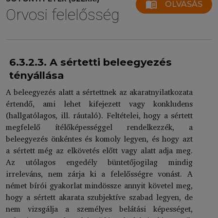
menu_book
OLVASÁS
Orvosi felelősség
6.3.2.3. A sértetti beleegyezés
tényállása
A beleegyezés alatt a sértettnek az akaratnyilatkozata
értendő, ami lehet kifejezett vagy konkludens
(hallgatólagos, ill. ráutaló). Feltételei, hogy a sértett
megfelelő ítélőképességgel rendelkezzék, a
beleegyezés önkéntes és komoly legyen, és hogy azt
a sértett még az elkövetés előtt vagy alatt adja meg.
Az utólagos engedély büntetőjogilag mindig
irreleváns, nem zárja ki a felelősségre vonást. A
német bírói gyakorlat mindössze annyit követel meg,
hogy a sértett akarata szubjektíve szabad legyen, de
nem vizsgálja a személyes belátási képességet,