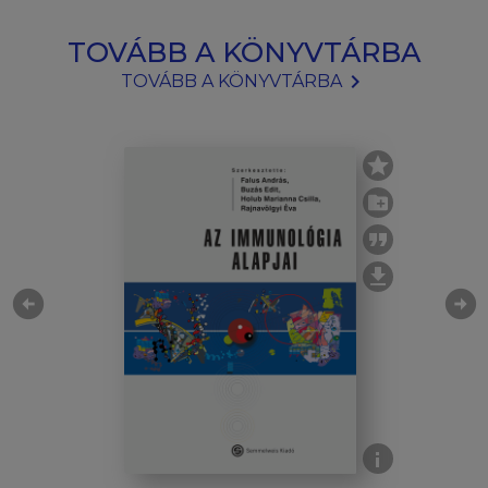
TOVÁBB A KÖNYVTÁRBA
chevron_right
TOVÁBB A KÖNYVTÁRBA
arrow_circle_left
arrow_circle_right