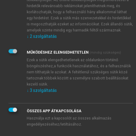
alá, hogy amennyiben az orvos megtartja a
hirdetők relevánsabb reklámokat jeleníthetnek meg, és
korlátozhatják, hogy a felhasználó hány alkalommal láthat
vonatkozó szabályokat, úgy nem felel a testi sértési
egy hirdetést. Ezek a sütik más szervezetekkel és hirdetőkkel
cselekményért. A fenti elgondolások abból indulnak
is megoszthatják ezeket az információkat. Ezek állandó sütik,
ki, hogy az eredményes, illetve szakszerű
amelyek szinte mindig egy harmadik féltől származnak.
beavatkozások akkor sem valósítanak meg testi
↓
2
szolgáltatás
sértést, ha azok kifejezetten a beteg akarata ellenére
5
történnek.
MŰKÖDÉSHEZ ELENGEDHETETLEN
(mindig szükséges)
A sértett beleegyezése nincs kifejezett
Ezek a sütik elengedhetetlenek az oldalunkon történő
alakszerűségekhez kötve.
böngészéshez,a funkciók használatához, és a felhasználók
A német gyakorlat szerint például az sem
nem tilthatják le azokat. A feltétlenül szükséges sütik közé
szükséges, hogy a tetteshez címezze. A
tartoznak többek között a személyre szabott beállításokat
kezelő sütik.
bűncselekmény puszta eltűrése azonban önmagában
↓
3
szolgáltatás
nem zárja ki a büntetendőséget. A beleegyezés
alakszerűsége napjainkban inkább ott jut
jelentőséghez, amikor nem büntetőjogi szabályok
ÖSSZES APP ÁTKAPCSOLÁSA
írják elő a megfelelő, pl. írásbeli alakban történő
Használja ezt a kapcsolót az összes alkalmazás
6
nyilatkozattételt.
engedélyezéséhez/letiltásához.
A sértett beleegyezését, mint büntethetőséget