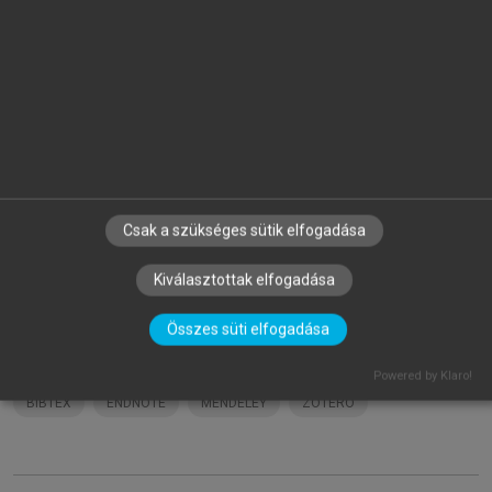
orvosok, a jogászok és a közvélemény is. A könyv
megírásával meghatározó törekvésünk az volt, hogy mindkét
tudományágbeli olvasó számára, az egységes szemlélet
hangsúlyozásával, szem előtt tartva a gyakorlati igényeket,
összefüggő képet adjunk az orvosi felelősségről. A
munkánk célja az volt továbbá, hogy eljuttassuk azokat az
alapvető jelentőségüket tekintve fontos orvos és
jogtudományi ismereteket azokhoz, akik mélyebb
érdeklődést mutatnak az orvosi felelősség egyes formáinak
Csak a szükséges sütik elfogadása
elméleti és gyakorlati kérdései iránt, azok formáiról és a
Kiválasztottak elfogadása
hozzájuk kapcsolódó etikai, jogi, illetve szakmai
elvárásokról, azok jogkövetkezményeiről.
Összes süti elfogadása
Hivatkozás:
https://mersz.hu/sotonyi-orvosi-felelosseg//
Powered by Klaro!
BIBTEX
ENDNOTE
MENDELEY
ZOTERO