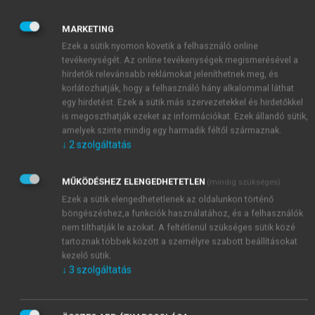
főbetegséghez társuló kísérő megbetegedésekre,
kórelőzményre, és a beteg gyógyulását befolyásoló
MARKETING
egyéni körülményekre egyaránt ki kell kiterjednie.
Ezek a sütik nyomon követik a felhasználó online
tevékenységét. Az online tevékenységek megismerésével a
hirdetők relevánsabb reklámokat jeleníthetnek meg, és
korlátozhatják, hogy a felhasználó hány alkalommal láthat
egy hirdetést. Ezek a sütik más szervezetekkel és hirdetőkkel
is megoszthatják ezeket az információkat. Ezek állandó sütik,
amelyek szinte mindig egy harmadik féltől származnak.
↓
2
szolgáltatás
MŰKÖDÉSHEZ ELENGEDHETETLEN
(mindig szükséges)
Ezek a sütik elengedhetetlenek az oldalunkon történő
böngészéshez,a funkciók használatához, és a felhasználók
nem tilthatják le azokat. A feltétlenül szükséges sütik közé
tartoznak többek között a személyre szabott beállításokat
kezelő sütik.
↓
3
szolgáltatás