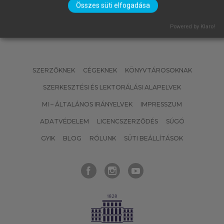
Összes süti elfogadása
Powered by Klaro!
SZERZŐKNEK
CÉGEKNEK
KÖNYVTÁROSOKNAK
SZERKESZTÉSI ÉS LEKTORÁLÁSI ALAPELVEK
MI – ÁLTALÁNOS IRÁNYELVEK
IMPRESSZUM
ADATVÉDELEM
LICENCSZERZŐDÉS
SÚGÓ
GYIK
BLOG
RÓLUNK
SÜTI BEÁLLÍTÁSOK