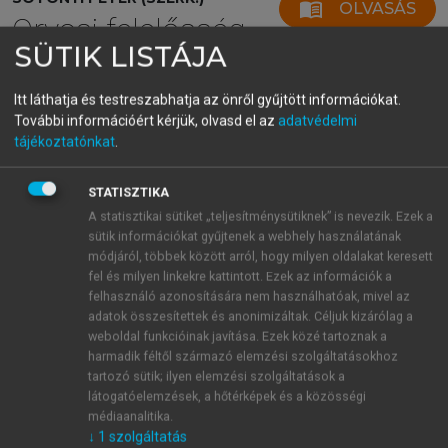
menu_book
OLVASÁS
Orvosi felelősség
SÜTIK LISTÁJA
Itt láthatja és testreszabhatja az önről gyűjtött információkat.
További információért kérjük, olvasd el az
adatvédelmi
1.4.6.1. Egészségügyben dolgozók
tájékoztatónkat
.
ellátási kötelezettségei
Az egészségügyben dolgozó köteles, a hozzáforduló
STATISZTIKA
beteg megfelelő ellátása iránt – a törvényben, ill.
A statisztikai sütiket „teljesítménysütiknek” is nevezik. Ezek a
kompetenciájának megfelelő módon – haladéktalanul
sütik információkat gyűjtenek a webhely használatának
intézkedni. A betegellátásban közvetlenül részt
módjáról, többek között arról, hogy milyen oldalakat keresett
fel és milyen linkekre kattintott. Ezek az információk a
vállaló orvosnak, a beteg vizsgálatát, az adott
felhasználó azonosítására nem használhatóak, mivel az
körülmények között, lehetőleg azonnal meg kell
adatok összesítettek és anonimizáltak. Céljuk kizárólag a
kezdeni és a vizsgálat megállapításaitól függően a
weboldal funkcióinak javítása. Ezek közé tartoznak a
beteget személyesen ellátni, vagy illetékességének
harmadik féltől származó elemzési szolgáltatásokhoz
hiánya esetén, a megfelelő szakképesítéssel
tartozó sütik; ilyen elemzési szolgáltatások a
látogatóelemzések, a hőtérképek és a közösségi
rendelkező orvoshoz irányítani. A beteg
médiaanalitika.
vizsgálatának az általa közölt valamennyi panaszra, a
↓
1
szolgáltatás