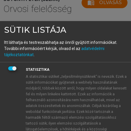
menu_book
OLVASÁS
Orvosi felelősség
SÜTIK LISTÁJA
2.3.1.2. Írott szabályok
Itt láthatja és testreszabhatja az önről gyűjtött információkat.
lehetnek
törvények,
melyek közül a gyakorló orvos
További információért kérjük, olvasd el az
adatvédelmi
számára legalapvetőbb az 1997. évi CLIV. Tv.
tájékoztatónkat
.
(Egészségügyi Törvény), illetve az ehhez kapcsolódó
egyéb jogszabályok. Ugyancsak szakmai szabálynak
STATISZTIKA
tekinthetők pld. a fenti fejezetekben részletezett
A statisztikai sütiket „teljesítménysütiknek” is nevezik. Ezek a
szabálysértésre vonatkozó törvényi rendelkezések is.
sütik információkat gyűjtenek a webhely használatának
Szakmai szabályok
a tankönyvek, különböző
módjáról, többek között arról, hogy milyen oldalakat keresett
fel és milyen linkekre kattintott. Ezek az információk a
folyóiratok, tudományos cikkek, módszertani levelek,
felhasználó azonosítására nem használhatóak, mivel az
szakmai kollégiumi állásfoglalások, szakkönyvek,
adatok összesítettek és anonimizáltak. Céljuk kizárólag a
gyógyszerhez csatolt útmutatók stb., amelyekkel
weboldal funkcióinak javítása. Ezek közé tartoznak a
szemben azonban első és egyetlen alapvető
harmadik féltől származó elemzési szolgáltatásokhoz
követelmény, hogy ezek közül csak azok tekinthetők
tartozó sütik; ilyen elemzési szolgáltatások a
látogatóelemzések, a hőtérképek és a közösségi