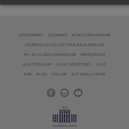
SZERZŐKNEK
CÉGEKNEK
KÖNYVTÁROSOKNAK
SZERKESZTÉSI ÉS LEKTORÁLÁSI ALAPELVEK
MI – ÁLTALÁNOS IRÁNYELVEK
IMPRESSZUM
ADATVÉDELEM
LICENCSZERZŐDÉS
SÚGÓ
GYIK
BLOG
RÓLUNK
SÜTI BEÁLLÍTÁSOK