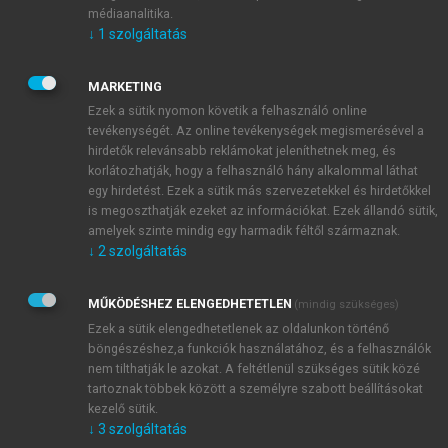
szakmai szabálynak, amelyek az adott korban
médiaanalitika.
tudományosan elfogadottak. A szakmai szabályokat
↓
1
szolgáltatás
azért sem lehet merev kategóriákba sorolni, és az
írott szabályok közé is azért tartozik a fent felsorolt
MARKETING
sokféle szabályhely, mert a törvény lehetőséget
Ezek a sütik nyomon követik a felhasználó online
biztosít a diagnózis, a gyógykezelés módja, a
tevékenységét. Az online tevékenységek megismerésével a
gyógyszer megválasztása tekintetében arra
hirdetők relevánsabb reklámokat jeleníthetnek meg, és
vonatkozóan, hogy a tudományosan elfogadott
korlátozhatják, hogy a felhasználó hány alkalommal láthat
módszerek közül az orvos bizonyos korlátozásokkal,
egy hirdetést. Ezek a sütik más szervezetekkel és hirdetőkkel
is megoszthatják ezeket az információkat. Ezek állandó sütik,
de szabadon válasszon.
amelyek szinte mindig egy harmadik féltől származnak.
Különleges, vagy
sui generis
szabályok egy-egy
↓
2
szolgáltatás
speciális ismeretanyagból fakadhatnak.
A szakmai szabályokat feloszthatjuk úgy is, hogy
MŰKÖDÉSHEZ ELENGEDHETETLEN
(mindig szükséges)
ezek között vannak
ajánlott szabályok.
Ilyen ajánlott
Ezek a sütik elengedhetetlenek az oldalunkon történő
szabály a különböző szakmai kollégiumok
böngészéshez,a funkciók használatához, és a felhasználók
módszertani levele. Lassan azzá válnak a különböző
nem tilthatják le azokat. A feltétlenül szükséges sütik közé
szakmai protokollok, de vannak olyan szabályok,
tartoznak többek között a személyre szabott beállításokat
amelyeknek betartása
kötelező érvényű
mindarra, aki
kezelő sütik.
↓
3
szolgáltatás
azon a speciális területen dolgozik, ilyen pl. a