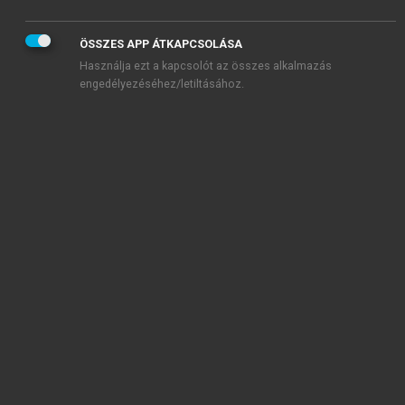
vércsoport meghatározás, a kötelező gyermek
védőoltások szabályozása.
ÖSSZES APP ÁTKAPCSOLÁSA
Használja ezt a kapcsolót az összes alkalmazás
engedélyezéséhez/letiltásához.