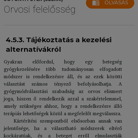
menu_book
OLVASÁS
Orvosi felelősség
4.5.3. Tájékoztatás a kezelési
alternatívákról
Gyakran előfordul, hogy egy betegség
gyógykezelésére több tudományosan elfogadott
módszer is rendelkezésre áll, és az ezek közötti
választást számos tényező befolyásolhatja. A
gyógymódválasztási szabadság az orvos elismert
joga, hiszen ő rendelkezik azzal a szakértelemmel,
amely szükséges ahhoz, hogy a rendelkezésre álló
terápiás lehetőségek közül a megfelelőt megválassza.
Kártérítési szempontból elsősorban annak van
jelentősége, ha a választható módszerek eltérő
kockázatúak, és a beteget erről elmulasztják