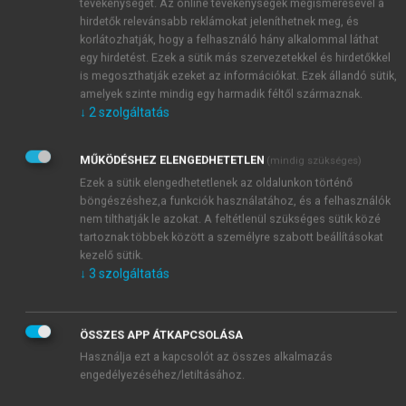
tájékoztatás elmulasztása esetén a kimentés
tevékenységét. Az online tevékenységek megismerésével a
hirdetők relevánsabb reklámokat jeleníthetnek meg, és
lehetősége meglehetősen szűk mezsgyére szorul
korlátozhatják, hogy a felhasználó hány alkalommal láthat
vissza, ez pedig mindenképpen indokolhatja a
egy hirdetést. Ezek a sütik más szervezetekkel és hirdetőkkel
probléma óvatos, a felesleges kockázatot csökkentő
is megoszthatják ezeket az információkat. Ezek állandó sütik,
megközelítését. Az is fontos információ lehet, hogy a
amelyek szinte mindig egy harmadik féltől származnak.
tervezett diagnosztikus vagy terápiás beavatkozás
↓
2
szolgáltatás
másik orvos által vagy másik kórházban nagyobb
tapasztalattal, jobb személyi és tárgyi feltételek
MŰKÖDÉSHEZ ELENGEDHETETLEN
(mindig szükséges)
mellett kivitelezhető, hiszen ez is alternatívát
Ezek a sütik elengedhetetlenek az oldalunkon történő
jelenthet a döntéshozatalban. Egy korábbi ítélet
böngészéshez,a funkciók használatához, és a felhasználók
nem tilthatják le azokat. A feltétlenül szükséges sütik közé
meglehetősen restriktíven bírálta el ezt a kérdést
tartoznak többek között a személyre szabott beállításokat
abban az ügyben, amelyben az orrháton lévő
kezelő sütik.
bőrdaganat kiirtása miatt végeztek műtétet. A műtét
↓
3
szolgáltatás
közben kiderült, hogy a daganat mélyebbre terjed,
mint gondolták, így radikálisabb műtétet kellett
végezni, bőrhiány alakult ki, ezt a nyakról, arcról
ÖSSZES APP ÁTKAPCSOLÁSA
vett bőrrel fedték. A műtét helyén esztétikai
Használja ezt a kapcsolót az összes alkalmazás
károsodás alakult ki. A bíróság azt állapította meg,
engedélyezéséhez/letiltásához.
hogy a műtétet végző orvos a beavatkozásról és a