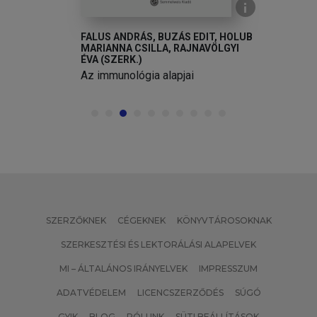
FALUS ANDRÁS, BUZÁS EDIT, HOLUB
MARIANNA CSILLA, RAJNAVÖLGYI
ÉVA (SZERK.)
Az immunológia alapjai
SZERZŐKNEK
CÉGEKNEK
KÖNYVTÁROSOKNAK
SZERKESZTÉSI ÉS LEKTORÁLÁSI ALAPELVEK
MI – ÁLTALÁNOS IRÁNYELVEK
IMPRESSZUM
ADATVÉDELEM
LICENCSZERZŐDÉS
SÚGÓ
GYIK
BLOG
RÓLUNK
SÜTI BEÁLLÍTÁSOK