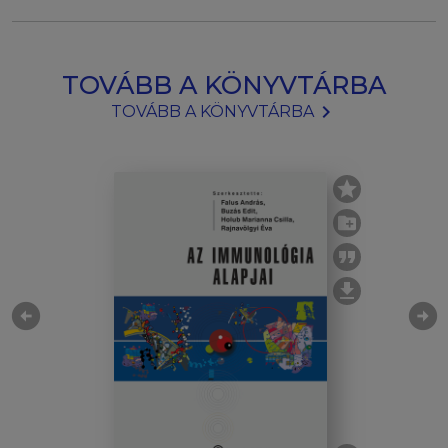
TOVÁBB A KÖNYVTÁRBA
chevron_right
TOVÁBB A KÖNYVTÁRBA
arrow_circle_left
arrow_circle_right