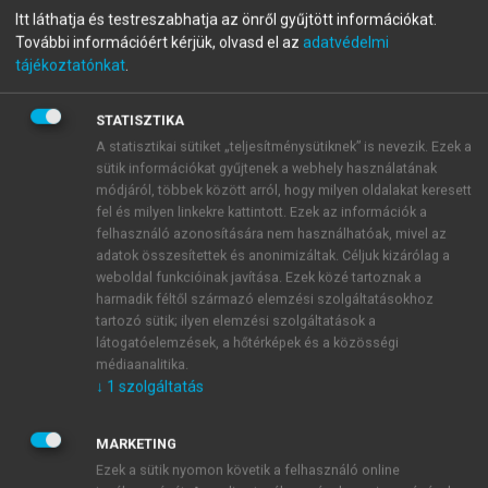
Itt láthatja és testreszabhatja az önről gyűjtött információkat.
miatt a vírusfertőzés veszélyéről a felperest tájékoztatni
További információért kérjük, olvasd el az
adatvédelmi
nem kellett. A felperes nem hivatkozhat szakmai alappal
tájékoztatónkat
.
arra sem, hogy családtagjaitól is beszerezhető lett volna a
számára szükséges vér, mert nem csak a műtéttel
STATISZTIKA
összefüggően, hanem azt megelőzően is kapott vért, és
A statisztikai sütiket „teljesítménysütiknek” is nevezik. Ezek a
nem igazolta, hogy a vele azonos vércsoporttal rendelkező
sütik információkat gyűjtenek a webhely használatának
családtagjai milyen módon lettek volna elérhetők, és e
módjáról, többek között arról, hogy milyen oldalakat keresett
személyektől a részére felhasználható mennyiségű vér a
fel és milyen linkekre kattintott. Ezek az információk a
szakmai szabályok alapján levehető lett volna.”
felhasználó azonosítására nem használhatóak, mivel az
adatok összesítettek és anonimizáltak. Céljuk kizárólag a
(Legfelsőbb Bíróság Pf. III. 25.085/1999.)
weboldal funkcióinak javítása. Ezek közé tartoznak a
Ez az ítélet azonban úgy tűnik, hogy csak a
harmadik féltől származó elemzési szolgáltatásokhoz
bizonyítás nehézségei miatt nem fogadta el a
tartozó sütik; ilyen elemzési szolgáltatások a
felperes érvelését. Az autotranaszfúzió mint terápiás
látogatóelemzések, a hőtérképek és a közösségi
alternatíva tervezett műtéteknél feltétlenül szóba jön,
médiaanalitika.
↓
1
szolgáltatás
az E. Alap által finanszírozott ellátás, amelynek a
kockázatai az idegen vér átömlesztéséhez képest
alacsonyabbak, mind a transzfúziós szövődmények,
MARKETING
mind pedig a fertőzés lehetősége tekintetében, így a
Ezek a sütik nyomon követik a felhasználó online