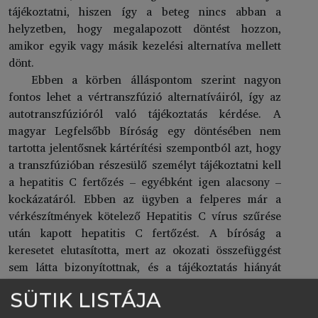
tájékoztatni, hiszen így a beteg nincs abban a
helyzetben, hogy megalapozott döntést hozzon,
amikor egyik vagy másik kezelési alternatíva mellett
dönt.
Ebben a körben álláspontom szerint nagyon
fontos lehet a vértranszfúzió alternatíváiról, így az
autotranszfúzióról való tájékoztatás kérdése. A
magyar Legfelsőbb Bíróság egy döntésében nem
tartotta jelentősnek kártérítési szempontból azt, hogy
a transzfúzióban részesülő személyt tájékoztatni kell
a hepatitis C fertőzés – egyébként igen alacsony –
kockázatáról. Ebben az ügyben a felperes már a
vérkészítmények kötelező Hepatitis C vírus szűrése
után kapott hepatitis C fertőzést. A bíróság a
keresetet elutasította, mert az okozati összefüggést
sem látta bizonyítottnak, és a tájékoztatás hiányát
sem állapította meg. A bíróság álláspontja szerint „
a
SÜTIK LISTÁJA
vérkészítmény adása a felperes számára szükséges volt, és
az ebből eredhető fertőzés valószínűségének alacsony foka