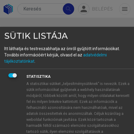
person
search
menu
BELÉPÉS
SÜTIK LISTÁJA
Itt láthatja és testreszabhatja az önről gyűjtött információkat.
További információért kérjük, olvasd el az
adatvédelmi
3.4.1. Az okos kormányzás
tájékoztatónkat
.
fogalma és szerepe a
STATISZTIKA
turizmusban
A statisztikai sütiket „teljesítménysütiknek” is nevezik. Ezek a
sütik információkat gyűjtenek a webhely használatának
A turizmusirányítás rendszere az elmúlt évtizedben
módjáról, többek között arról, hogy milyen oldalakat keresett
jelentős átalakuláson ment keresztül, amelynek
fel és milyen linkekre kattintott. Ezek az információk a
középpontjában az okos kormányzás (smart
felhasználó azonosítására nem használhatóak, mivel az
adatok összesítettek és anonimizáltak. Céljuk kizárólag a
governance) koncepciója áll. Az okos kormányzás
weboldal funkcióinak javítása. Ezek közé tartoznak a
a kormányzati döntéshozatal, a technológiai
harmadik féltől származó elemzési szolgáltatásokhoz
innováció és a társadalmi részvétel
tartozó sütik; ilyen elemzési szolgáltatások a