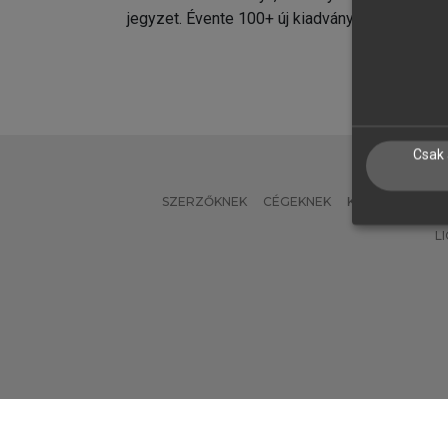
jegyzet. Évente 100+ új kiadvány.
kiadvá
Csak 
SZERZŐKNEK
CÉGEKNEK
KÖNYVTÁROSO
L
Verzió: 2.7.2