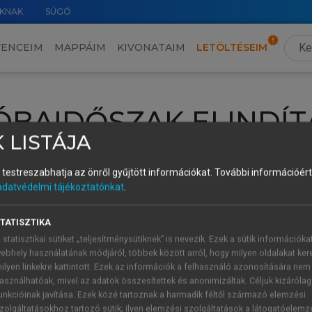
KNAK
SÚGÓ
VENCEIM
MAPPÁIM
KIVONATAIM
LETÖLTÉSEIM
ÓBAIDŐSZAK ELINDÍT
 LISTÁJA
intéséhez lépj be a saját fiókoddal, iskolai azonosítóddal vagy ú
és testreszabhatja az önről gyűjtött információkat.
További információért 
Új felhasználóként
1 óra díjmentes hozzáférésre
vagy jogosult
adatvédelmi tájékoztatónkat
.
k elindításához,
jelentkezz
be meglévő fiókoddal,
vagy hozz lé
A regisztráció után a
próbaidőszak
automatikusan
elindul.
TATISZTIKA
 statisztikai sütiket „teljesítménysütiknek” is nevezik. Ezek a sütik információka
ebhely használatának módjáról, többek között arról, hogy milyen oldalakat kere
ilyen linkekre kattintott. Ezek az információk a felhasználó azonosítására nem
ÚJ FIÓK 
ÁT FIÓKKAL
asználhatóak, mivel az adatok összesítettek és anonimizáltak. Céljuk kizáróla
1 óra díjme
unkcióinak javítása. Ezek közé tartoznak a harmadik féltől származó elemzési
zolgáltatásokhoz tartozó sütik; ilyen elemzési szolgáltatások a látogatóelemz