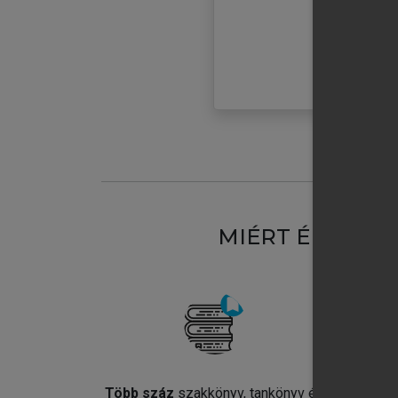
MIÉRT ÉRDEME
Több száz
szakkönyv, tankönyv és
Jel