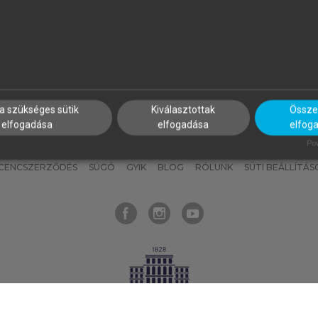
nyokat, hogy bármikor azonnal
részeket, és
készíts
saj
hozzájuk férhess!
jegyzeteket!
a szükséges sütik
Kiválasztottak
Összes
elfogadása
elfogadása
elfog
KNAK
SZERKESZTÉSI ÉS LEKTORÁLÁSI ALAPELVEK
MI – ÁLTALÁNOS
Pow
ICENCSZERZŐDÉS
SÚGÓ
GYIK
BLOG
RÓLUNK
SÜTI BEÁLLÍTÁS