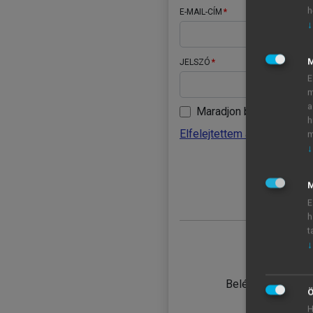
h
E-MAIL-CÍM
↓
JELSZÓ
E
m
a
Maradjon belépve
h
Elfelejtettem a jelszavamat
m
↓
BELÉ
M
E
h
t
↓
TANULÓ
Belépés intézmén
Ö
H