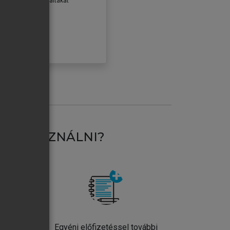
erződéseiben foglaltakat
ogadom.
ÓBÁLOM
AT HASZNÁLNI?
ntos
Egyéni előfizetéssel további