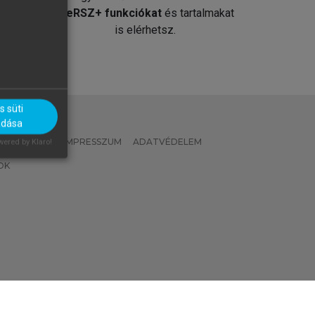
át
MeRSZ+ funkciókat
és tartalmakat
is elérhetsz.
 süti
adása
 IRÁNYELVEK
IMPRESSZUM
ADATVÉDELEM
ered by Klaro!
OK