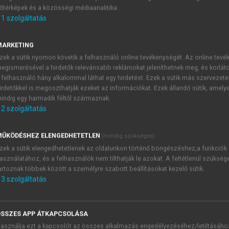
őtérképek és a közösségi médiaanalitika.
E-MAIL-CÍM
1
szolgáltatás
MARKETING
NÉV
zek a sütik nyomon követik a felhasználó online tevékenységét. Az online tev
egismerésével a hirdetők relevánsabb reklámokat jeleníthetnek meg, és korlát
 felhasználó hány alkalommal láthat egy hirdetést. Ezek a sütik más szervezete
JELSZÓ
irdetőkkel is megoszthatják ezeket az információkat. Ezek állandó sütik, amely
indig egy harmadik féltől származnak.
2
szolgáltatás
JELSZÓ ÚJRA
PÉS
ŰKÖDÉSHEZ ELENGEDHETETLEN
(mindig szükséges)
zek a sütik elengedhetetlenek az oldalunkon történő böngészéshez,a funkciók
asználatához, és a felhasználók nem tilthatják le azokat. A feltétlenül szükség
Kérek értesítést a MeRSZ új
artoznak többek között a személyre szabott beállításokat kezelő sütik.
Kérek értesítést az Akadémi
3
szolgáltatás
akcióiról.
 VAGY?
Az
Adatkezelési tájékozta
yi azonosítóval
veszem és elfogadom.
SSZES APP ÁTKAPCSOLÁSA
Az
Általános vásárlási felt
asználja ezt a kapcsolót az összes alkalmazás engedélyezéséhez/letiltásáho