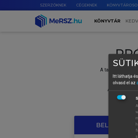
SZERZŐKNEK
CÉGEKNEK
KÖNYVTÁROSO
KÖNYVTÁR
KED
PR
SÜTIK
A tartalom megtek
Itt láthatja 
olvasd el az
A próbaidősza
S
A
w
m
BELÉPÉS SAJ
h
f
s