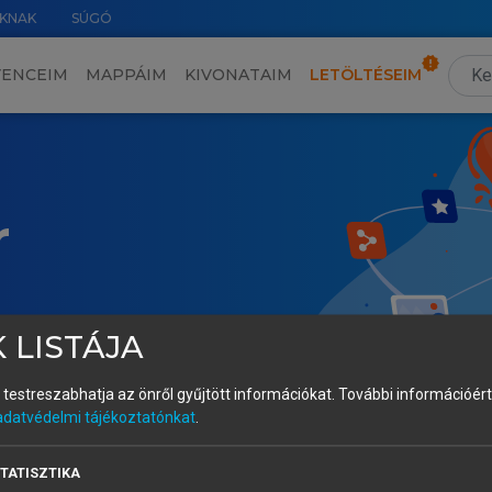
KNAK
SÚGÓ
VENCEIM
MAPPÁIM
KIVONATAIM
LETÖLTÉSEIM
r
 LISTÁJA
és testreszabhatja az önről gyűjtött információkat.
További információért 
adatvédelmi tájékoztatónkat
.
TATISZTIKA