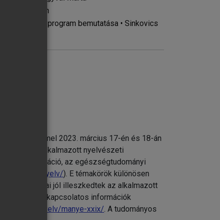
an • Pál Helén
 Egy kutatási program bemutatása • Sinkovics
zhatóság címmel 2023. március 17-én és 18-án
sonlóan az alkalmazott nyelvészeti
ügyi kommunikáció, az egészségtudományi
eis.hu/szaknyelv/
). E témakörök különösen
vhasználati „jótanácsai” • Sólyom Réka
inak előadásai jól illeszkedtek az alkalmazott
nak megítélése egyetemi oktatók és egyetemi
ongresszussal kapcsolatos információk
eis.hu/szaknyelv/manye-xxix/
. A tudományos
gyar kulináris receptszövegek