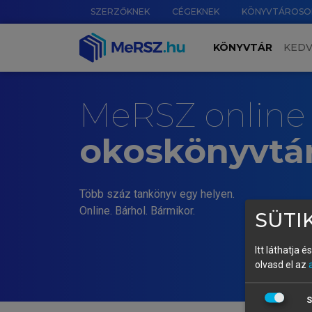
SZERZŐKNEK
CÉGEKNEK
KÖNYVTÁROSO
KÖNYVTÁR
KED
MeRSZ online
okoskönyvtá
Több száz tankönyv egy helyen.
Online. Bárhol. Bármikor.
SÜTIK
Itt láthatja 
olvasd el az
S