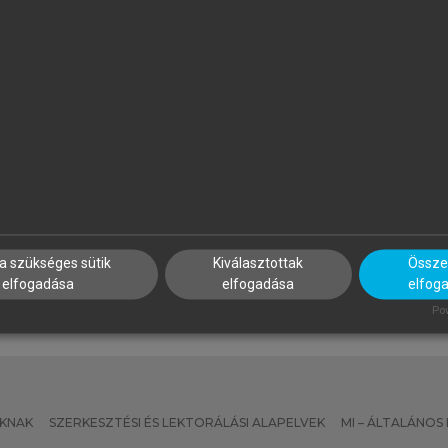
ÁTYÁS BÁNHEGYI
BENCZES RÉKA, KÖVECSES Z
he Effects of Politics and
Kognitív nyelvészet
deology on the Translation of
rgumentative Political
ewspaper Articles
a szükséges sütik
Kiválasztottak
Összes
elfogadása
elfogadása
elfog
Pow
KNAK
SZERKESZTÉSI ÉS LEKTORÁLÁSI ALAPELVEK
MI – ÁLTALÁNOS