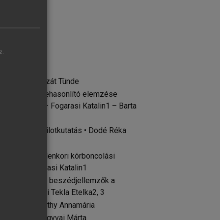
z.
rországon • Bajzát Tünde
minológiai összehasonlító elemzése
ár András2 – Fogarasi Katalin1 – Barta
 anyagán – pilotkutatás • Dodé Réka
onkosi Ágnes
 századi és jelenkori kórboncolási
tila2 – Fogarasi Katalin1
ok mint egyéni beszédjellemzők a
zter1 – Gráczi Tekla Etelka2, 3
lancián • Marthy Annamária
 Murányiné Zagyvai Márta