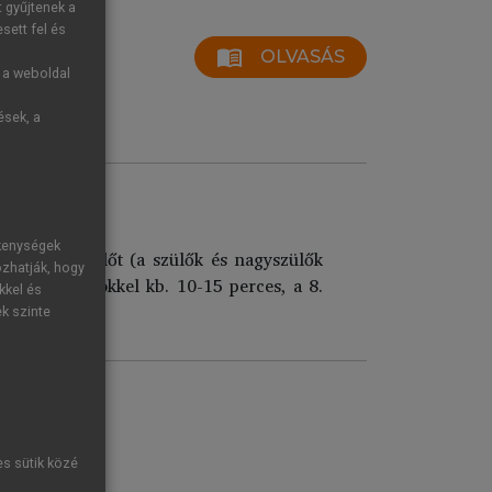
t gyűjtenek a
sett fel és
menu_book
OLVASÁS
g a weboldal
ések, a
ékenységek
 és 8 nagyszülőt (a szülők és nagyszülők
ozhatják, hogy
jút. Az elsősökkel kb. 10-15 perces, a 8.
kkel és
 készültek.
ek szinte
es sütik közé
sználat