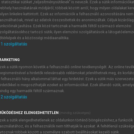
 statisztikai sütiket „teljesítménysütiknek” is nevezik. Ezek a sütik információka
ebhely használatának módjáról, többek között arról, hogy milyen oldalakat kere
ÁNIEL (SZERK.)
ilyen linkekre kattintott. Ezek az információk a felhasználó azonosítására nem
ációkezelés, alkalmazhatóság I.
asználhatóak, mivel az adatok összesítettek és anonimizáltak. Céljuk kizáróla
unkcióinak javítása. Ezek közé tartoznak a harmadik féltől származó elemzési
zolgáltatásokhoz tartozó sütik; ilyen elemzési szolgáltatások a látogatóelemz
őtérképek és a közösségi médiaanalitika.
1
szolgáltatás
A korpusz
MARKETING
zek a sütik nyomon követik a felhasználó online tevékenységét. Az online tev
nyolcadik osztályos tanulót, 5-5 tanárt és tanítót, 8 szülőt
egismerésével a hirdetők relevánsabb reklámokat jeleníthetnek meg, és korlát
meg, összesen 126 fővel készítettünk szociolingvisztikai inter
 felhasználó hány alkalommal láthat egy hirdetést. Ezek a sütik más szervezete
, szülőkkel, nagyszülőkkel átlagosan 1 óra terjedelmű interjúk
irdetőkkel is megoszthatják ezeket az információkat. Ezek állandó sütik, amely
indig egy harmadik féltől származnak.
2
szolgáltatás
TARTALOMJEGYZÉK
ŰKÖDÉSHEZ ELENGEDHETETLEN
(mindig szükséges)
zek a sütik elengedhetetlenek az oldalunkon történő böngészéshez,a funkciók
asználatához, és a felhasználók nem tilthatják le azokat. A feltétlenül szükség
dásmegosztás, információkezelés, alkalmazhatóság • I. Nyelvha
artoznak többek között a személyre szabott beállításokat kezelő sütik.