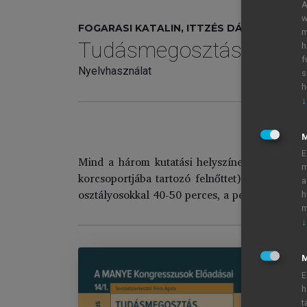
A
w
FOGARASI KATALIN, ITTZÉS DÁNIEL, MÁNY D
m
Tudásmegosztás, inform
h
f
Nyelvhasználat
s
h
↓
E
Mind a három kutatási helyszínen 8-8 első és 
m
korcsoportjába tartozó felnőttet) kérdeztünk 
a
osztályosokkal 40-50 perces, a pedagógusokkal
h
m
↓
M
E
h
Tu
t