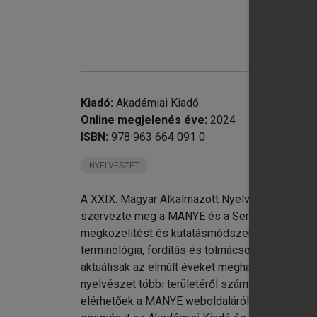
chevron_right
chevron_right
Kiadó:
Akadémiai Kiadó
Online megjelenés éve:
2024
ISBN:
978 963 664 091 0
NYELVÉSZET
A XXIX. Magyar Alkalmazott Nyelvészeti (MAN
szervezte meg a MANYE és a Semmelweis Egyet
megközelítést és kutatásmódszertant használ
terminológia, fordítás és tolmácsolás, valamint 
chevron_right
aktuálisak az elmúlt éveket meghatározó egészs
chevron_right
nyelvészet többi területéről származó, új kut
elérhetőek a MANYE weboldaláról (
www.manye.
chevron_right