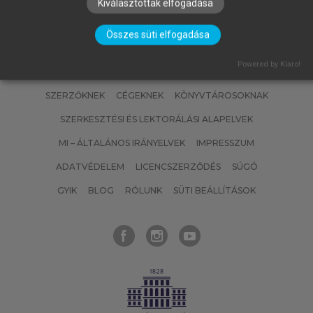
Kiválasztottak elfogadása
Összes süti elfogadása
Powered by Klaro!
SZERZŐKNEK
CÉGEKNEK
KÖNYVTÁROSOKNAK
SZERKESZTÉSI ÉS LEKTORÁLÁSI ALAPELVEK
MI – ÁLTALÁNOS IRÁNYELVEK
IMPRESSZUM
ADATVÉDELEM
LICENCSZERZŐDÉS
SÚGÓ
GYIK
BLOG
RÓLUNK
SÜTI BEÁLLÍTÁSOK