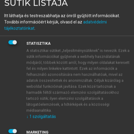
SÜTIK LISTÁJA
(SZERK.)
Tudásmegosztás,
Itt láthatja és testreszabhatja az önről gyűjtött információkat.
információkezelés,
További információért kérjük, olvasd el az
adatvédelmi
tájékoztatónkat
.
alkalmazhatóság I.
STATISZTIKA
Nyelvhasználat
A statisztikai sütiket „teljesítménysütiknek” is nevezik. Ezek a
sütik információkat gyűjtenek a webhely használatának
módjáról, többek között arról, hogy milyen oldalakat keresett
menu_book
OLVASÁS
fel és milyen linkekre kattintott. Ezek az információk a
felhasználó azonosítására nem használhatóak, mivel az
adatok összesítettek és anonimizáltak. Céljuk kizárólag a
weboldal funkcióinak javítása. Ezek közé tartoznak a
Irodalom
harmadik féltől származó elemzési szolgáltatásokhoz
tartozó sütik; ilyen elemzési szolgáltatások a
látogatóelemzések, a hőtérképek és a közösségi
Adereti, C. S., Olaogun, A. A. 2019. Use of
médiaanalitika.
Electronic and Paper-based Standardized Nursing
↓
1
szolgáltatás
Care Plans to Improve Nurses’ Documentation
Quality in a Nigerian Teaching Hospital.
MARKETING