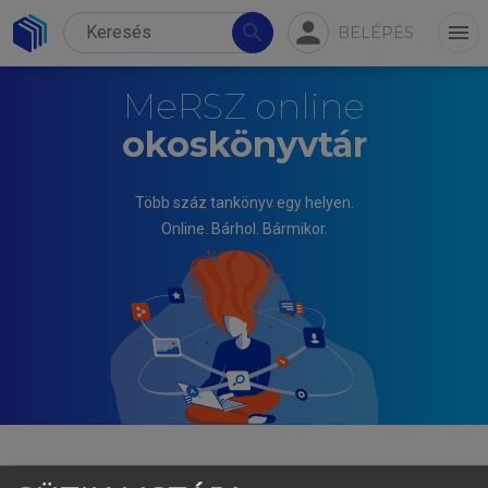
person
search
menu
BELÉPÉS
MeRSZ online
okoskönyvtár
Több száz tankönyv egy helyen.
Online. Bárhol. Bármikor.
FOGARASI KATALIN, ITTZÉS DÁNIEL, MÁNY DÁNIEL