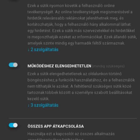
International Journal of Nursing Knowledge
Vol. 30.
Ezek a sütik nyomon követik a felhasználó online
No. 4. 219–227.
https://doi.org/10.1111/2047-30
tevékenységét. Az online tevékenységek megismerésével a
95.122
hirdetők relevánsabb reklámokat jeleníthetnek meg, és
korlátozhatják, hogy a felhasználó hány alkalommal láthat
egy hirdetést. Ezek a sütik más szervezetekkel és hirdetőkkel
is megoszthatják ezeket az információkat. Ezek állandó sütik,
amelyek szinte mindig egy harmadik féltől származnak.
↓
2
szolgáltatás
MŰKÖDÉSHEZ ELENGEDHETETLEN
(mindig szükséges)
Ezek a sütik elengedhetetlenek az oldalunkon történő
böngészéshez,a funkciók használatához, és a felhasználók
nem tilthatják le azokat. A feltétlenül szükséges sütik közé
tartoznak többek között a személyre szabott beállításokat
kezelő sütik.
↓
3
szolgáltatás
ÖSSZES APP ÁTKAPCSOLÁSA
Használja ezt a kapcsolót az összes alkalmazás
engedélyezéséhez/letiltásához.