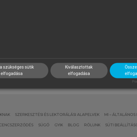
ÁTYÁS BÁNHEGYI
BENCZES RÉKA, KÖVECSES Z
he Effects of Politics and
Kognitív nyelvészet
deology on the Translation of
rgumentative Political
ewspaper Articles
a szükséges sütik
Kiválasztottak
Összes
elfogadása
elfogadása
elfog
Pow
KNAK
SZERKESZTÉSI ÉS LEKTORÁLÁSI ALAPELVEK
MI – ÁLTALÁNOS
ICENCSZERZŐDÉS
SÚGÓ
GYIK
BLOG
RÓLUNK
SÜTI BEÁLLÍTÁS