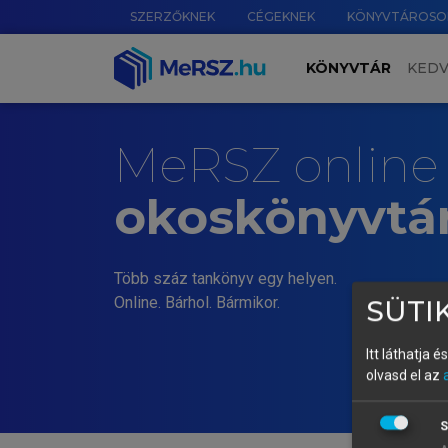
SZERZŐKNEK
CÉGEKNEK
KÖNYVTÁROSO
KÖNYVTÁR
KED
MeRSZ online
okoskönyvtá
Több száz tankönyv egy helyen.
Online. Bárhol. Bármikor.
SÜTIK
Itt láthatja 
olvasd el az
S