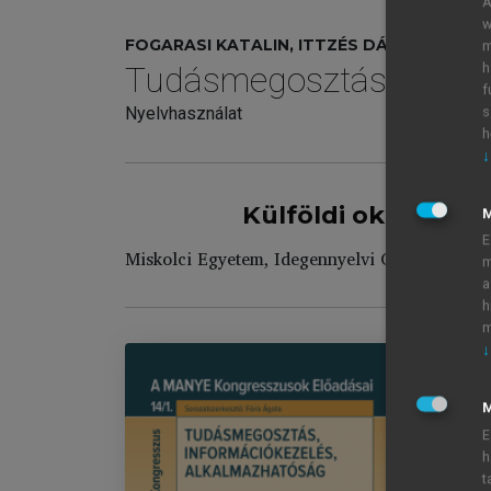
A
w
FOGARASI KATALIN, ITTZÉS DÁNIEL, MÁNY D
m
h
Tudásmegosztás, inform
f
s
Nyelvhasználat
h
↓
Külföldi oktatók é
E
Miskolci Egyetem, Idegennyelvi Oktatási Közp
m
a
h
m
↓
M
Tu
E
Im
h
A 
t