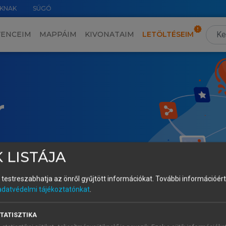
KNAK
SÚGÓ
VENCEIM
MAPPÁIM
KIVONATAIM
LETÖLTÉSEIM
r
 LISTÁJA
és testreszabhatja az önről gyűjtött információkat.
További információért 
adatvédelmi tájékoztatónkat
.
TATISZTIKA