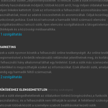
 statisztikai sütiket „teljesítménysütiknek” is nevezik. Ezek a sütik információka
ebhely használatának módjáról, többek között arról, hogy milyen oldalakat kere
ÁNIEL (SZERK.)
ilyen linkekre kattintott. Ezek az információk a felhasználó azonosítására nem
asználhatóak, mivel az adatok összesítettek és anonimizáltak. Céljuk kizáróla
ációkezelés, alkalmazhatóság I.
unkcióinak javítása. Ezek közé tartoznak a harmadik féltől származó elemzési
zolgáltatásokhoz tartozó sütik; ilyen elemzési szolgáltatások a látogatóelemz
őtérképek és a közösségi médiaanalitika.
1
szolgáltatás
s kutatók interkulturális tapasztalat
MARKETING
zek a sütik nyomon követik a felhasználó online tevékenységét. Az online tev
ont
egismerésével a hirdetők relevánsabb reklámokat jeleníthetnek meg, és korlát
 felhasználó hány alkalommal láthat egy hirdetést. Ezek a sütik más szervezete
irdetőkkel is megoszthatják ezeket az információkat. Ezek állandó sütik, amely
indig egy harmadik féltől származnak.
2
szolgáltatás
TARTALOMJEGYZÉK
ŰKÖDÉSHEZ ELENGEDHETETLEN
(mindig szükséges)
dásmegosztás, információkezelés, alkalmazhatóság • I. Nyelvha
zek a sütik elengedhetetlenek az oldalunkon történő böngészéshez,a funkciók
presszum
asználatához, és a felhasználók nem tilthatják le azokat. A feltétlenül szükség
sorozatszerkesztő előszava
artoznak többek között a személyre szabott beállításokat kezelő sütik.