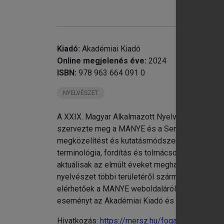
chevron_right
chevron_right
Kiadó:
Akadémiai Kiadó
Online megjelenés éve:
2024
chevron_right
ISBN:
978 963 664 091 0
chevron_right
NYELVÉSZET
chevron_right
A XXIX. Magyar Alkalmazott Nyelvészeti (MAN
szervezte meg a MANYE és a Semmelweis Egyet
chevron_right
megközelítést és kutatásmódszertant használ
terminológia, fordítás és tolmácsolás, valamint 
aktuálisak az elmúlt éveket meghatározó egészs
nyelvészet többi területéről származó, új kut
elérhetőek a MANYE weboldaláról (
www.manye.
eseményt az Akadémiai Kiadó és a Tempus Köza
Hivatkozás:
https://mersz.hu/fogarasi-ittzes