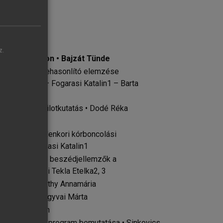
z.
Magyarországon • Bajzát Tünde
minológiai összehasonlító elemzése
ár András2 – Fogarasi Katalin1 – Barta
 anyagán – pilotkutatás • Dodé Réka
onkosi Ágnes
 századi és jelenkori kórboncolási
tila2 – Fogarasi Katalin1
ok mint egyéni beszédjellemzők a
zter1 – Gráczi Tekla Etelka2, 3
lancián • Marthy Annamária
 Murányiné Zagyvai Márta
an • Pál Helén
 Egy kutatási program bemutatása • Sinkovics