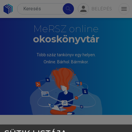
person
search
menu
BELÉPÉS
MeRSZ online
okoskönyvtár
Több száz tankönyv egy helyen.
Online. Bárhol. Bármikor.
FOGARASI KATALIN, ITTZÉS DÁNIEL, MÁNY DÁNIEL