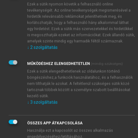
tapasztalt Magyarországon.
Ezek a sütik nyomon követik a felhasználó online
tevékenységét. Az online tevékenységek megismerésével a
hirdetők relevánsabb reklámokat jeleníthetnek meg, és
korlátozhatják, hogy a felhasználó hány alkalommal láthat
egy hirdetést. Ezek a sütik más szervezetekkel és hirdetőkkel
is megoszthatják ezeket az információkat. Ezek állandó sütik,
amelyek szinte mindig egy harmadik féltől származnak.
↓
2
szolgáltatás
MŰKÖDÉSHEZ ELENGEDHETETLEN
(mindig szükséges)
Ezek a sütik elengedhetetlenek az oldalunkon történő
böngészéshez,a funkciók használatához, és a felhasználók
nem tilthatják le azokat. A feltétlenül szükséges sütik közé
tartoznak többek között a személyre szabott beállításokat
kezelő sütik.
↓
3
szolgáltatás
ÖSSZES APP ÁTKAPCSOLÁSA
Használja ezt a kapcsolót az összes alkalmazás
engedélyezéséhez/letiltásához.