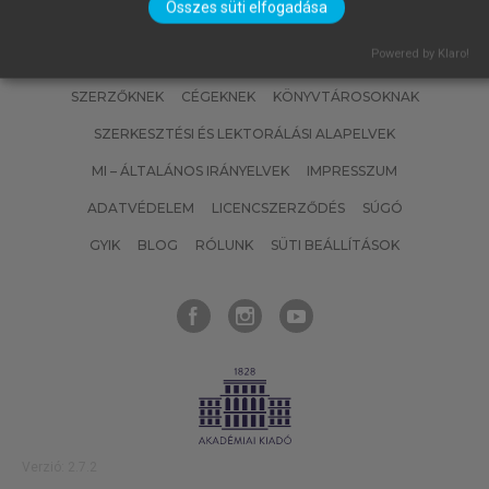
Összes süti elfogadása
Powered by Klaro!
SZERZŐKNEK
CÉGEKNEK
KÖNYVTÁROSOKNAK
SZERKESZTÉSI ÉS LEKTORÁLÁSI ALAPELVEK
MI – ÁLTALÁNOS IRÁNYELVEK
IMPRESSZUM
ADATVÉDELEM
LICENCSZERZŐDÉS
SÚGÓ
GYIK
BLOG
RÓLUNK
SÜTI BEÁLLÍTÁSOK
Verzió: 2.7.2