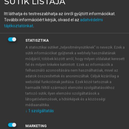
SÜTIK LISTÁJA
(SZERK.)
Tudásmegosztás,
Itt láthatja és testreszabhatja az önről gyűjtött információkat.
További információért kérjük, olvasd el az
adatvédelmi
információkezelés,
tájékoztatónkat
.
alkalmazhatóság I.
STATISZTIKA
Nyelvhasználat
A statisztikai sütiket „teljesítménysütiknek” is nevezik. Ezek a
sütik információkat gyűjtenek a webhely használatának
módjáról, többek között arról, hogy milyen oldalakat keresett
menu_book
OLVASÁS
fel és milyen linkekre kattintott. Ezek az információk a
felhasználó azonosítására nem használhatóak, mivel az
adatok összesítettek és anonimizáltak. Céljuk kizárólag a
weboldal funkcióinak javítása. Ezek közé tartoznak a
harmadik féltől származó elemzési szolgáltatásokhoz
Pozitív tapasztalatok
tartozó sütik; ilyen elemzési szolgáltatások a
látogatóelemzések, a hőtérképek és a közösségi
A negatív tapasztalatok mellett a megkérdezettek
médiaanalitika.
pozitív élményeket is szereztek magyarországi
↓
1
szolgáltatás
tartózkodásuk során. A válaszadók ötöde (21,20%)
barátságos, támogató légkört és munkakörnyezetet
MARKETING