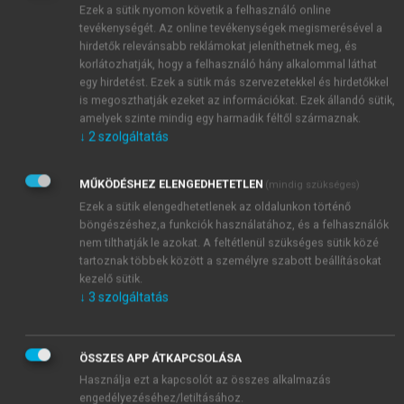
Ezek a sütik nyomon követik a felhasználó online
tevékenységét. Az online tevékenységek megismerésével a
hirdetők relevánsabb reklámokat jeleníthetnek meg, és
korlátozhatják, hogy a felhasználó hány alkalommal láthat
egy hirdetést. Ezek a sütik más szervezetekkel és hirdetőkkel
is megoszthatják ezeket az információkat. Ezek állandó sütik,
amelyek szinte mindig egy harmadik féltől származnak.
↓
2
szolgáltatás
MŰKÖDÉSHEZ ELENGEDHETETLEN
(mindig szükséges)
Ezek a sütik elengedhetetlenek az oldalunkon történő
böngészéshez,a funkciók használatához, és a felhasználók
nem tilthatják le azokat. A feltétlenül szükséges sütik közé
tartoznak többek között a személyre szabott beállításokat
kezelő sütik.
↓
3
szolgáltatás
ÖSSZES APP ÁTKAPCSOLÁSA
Használja ezt a kapcsolót az összes alkalmazás
engedélyezéséhez/letiltásához.