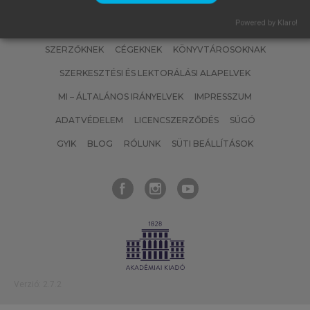
Powered by Klaro!
SZERZŐKNEK
CÉGEKNEK
KÖNYVTÁROSOKNAK
SZERKESZTÉSI ÉS LEKTORÁLÁSI ALAPELVEK
MI – ÁLTALÁNOS IRÁNYELVEK
IMPRESSZUM
ADATVÉDELEM
LICENCSZERZŐDÉS
SÚGÓ
GYIK
BLOG
RÓLUNK
SÜTI BEÁLLÍTÁSOK
Verzió: 2.7.2