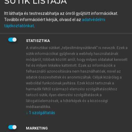
SÜTIK LISTÁJA
(SZERK.)
Tudásmegosztás,
Itt láthatja és testreszabhatja az önről gyűjtött információkat.
További információért kérjük, olvasd el az
adatvédelmi
információkezelés,
tájékoztatónkat
.
alkalmazhatóság I.
STATISZTIKA
Nyelvhasználat
A statisztikai sütiket „teljesítménysütiknek” is nevezik. Ezek a
sütik információkat gyűjtenek a webhely használatának
módjáról, többek között arról, hogy milyen oldalakat keresett
menu_book
OLVASÁS
fel és milyen linkekre kattintott. Ezek az információk a
felhasználó azonosítására nem használhatóak, mivel az
adatok összesítettek és anonimizáltak. Céljuk kizárólag a
weboldal funkcióinak javítása. Ezek közé tartoznak a
harmadik féltől származó elemzési szolgáltatásokhoz
A kutatás kérdései és a
tartozó sütik; ilyen elemzési szolgáltatások a
vizsgálat módszerei
látogatóelemzések, a hőtérképek és a közösségi
médiaanalitika.
A kutatás során célom volt, hogy olyan információkat
↓
1
szolgáltatás
ragadjak meg, amelyek hasznosak lesznek a
tanítóanyag összeállításánál.
MARKETING