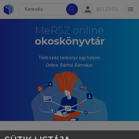
person
search
menu
BELÉPÉS
MeRSZ online
okoskönyvtár
Több száz tankönyv egy helyen.
Online. Bárhol. Bármikor.
FOGARASI KATALIN, ITTZÉS DÁNIEL, MÁNY DÁNIEL