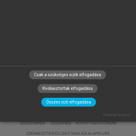
GYURIS BEÁTA (SZERK.)
Általános Nyelvészeti Tanulmányok
XXXV.
Csak a szükséges sütik elfogadása
Kiválasztottak elfogadása
Összes süti elfogadása
Powered by Klaro!
SZERZŐKNEK
CÉGEKNEK
KÖNYVTÁROSOKNAK
SZERKESZTÉSI ÉS LEKTORÁLÁSI ALAPELVEK