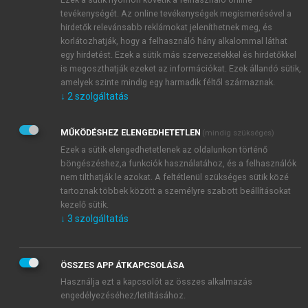
tevékenységét. Az online tevékenységek megismerésével a
hirdetők relevánsabb reklámokat jeleníthetnek meg, és
korlátozhatják, hogy a felhasználó hány alkalommal láthat
egy hirdetést. Ezek a sütik más szervezetekkel és hirdetőkkel
is megoszthatják ezeket az információkat. Ezek állandó sütik,
amelyek szinte mindig egy harmadik féltől származnak.
↓
2
szolgáltatás
MŰKÖDÉSHEZ ELENGEDHETETLEN
(mindig szükséges)
Ezek a sütik elengedhetetlenek az oldalunkon történő
böngészéshez,a funkciók használatához, és a felhasználók
nem tilthatják le azokat. A feltétlenül szükséges sütik közé
tartoznak többek között a személyre szabott beállításokat
kezelő sütik.
↓
3
szolgáltatás
ÖSSZES APP ÁTKAPCSOLÁSA
TARTALOMJEGYZÉK
Használja ezt a kapcsolót az összes alkalmazás
engedélyezéséhez/letiltásához.