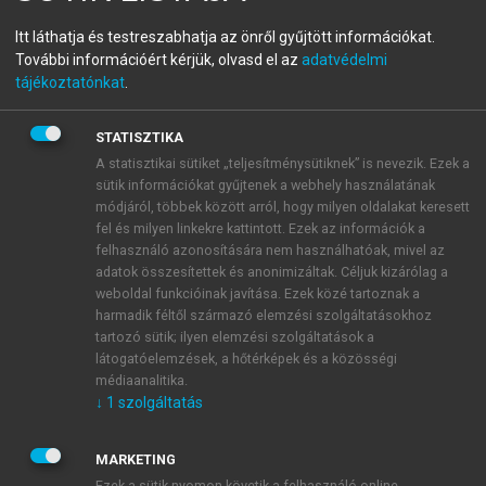
(SZERK.)
Itt láthatja és testreszabhatja az önről gyűjtött információkat.
Tudásmegosztás,
További információért kérjük, olvasd el az
adatvédelmi
információkezelés,
tájékoztatónkat
.
alkalmazhatóság I.
STATISZTIKA
A statisztikai sütiket „teljesítménysütiknek” is nevezik. Ezek a
Nyelvhasználat
sütik információkat gyűjtenek a webhely használatának
módjáról, többek között arról, hogy milyen oldalakat keresett
fel és milyen linkekre kattintott. Ezek az információk a
menu_book
OLVASÁS
felhasználó azonosítására nem használhatóak, mivel az
adatok összesítettek és anonimizáltak. Céljuk kizárólag a
weboldal funkcióinak javítása. Ezek közé tartoznak a
harmadik féltől származó elemzési szolgáltatásokhoz
3. Eredmények
tartozó sütik; ilyen elemzési szolgáltatások a
látogatóelemzések, a hőtérképek és a közösségi
médiaanalitika.
↓
1
szolgáltatás
MARKETING
Ezek a sütik nyomon követik a felhasználó online