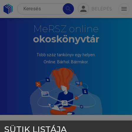
person
search
menu
BELÉPÉS
MeRSZ online
okoskönyvtár
Több száz tankönyv egy helyen.
Online. Bárhol. Bármikor.
SÜTIK LISTÁJA
FOGARASI KATALIN, ITTZÉS DÁNIEL, MÁNY DÁNIEL