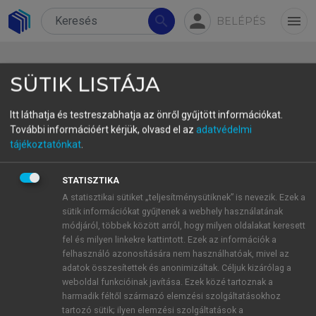
person
search
menu
BELÉPÉS
SÜTIK LISTÁJA
Itt láthatja és testreszabhatja az önről gyűjtött információkat.
További információért kérjük, olvasd el az
adatvédelmi
4.1. A fenntarthatóság és az
tájékoztatónkat
.
okos turizmus stratégiai
STATISZTIKA
kapcsolata
A statisztikai sütiket „teljesítménysütiknek” is nevezik. Ezek a
sütik információkat gyűjtenek a webhely használatának
Az okos turizmus elméletének fejlődése jól mutatja,
módjáról, többek között arról, hogy milyen oldalakat keresett
hogy a digitális technológiák integrációja
fel és milyen linkekre kattintott. Ezek az információk a
önmagában nem elegendő a turisztikai rendszerek
felhasználó azonosítására nem használhatóak, mivel az
adatok összesítettek és anonimizáltak. Céljuk kizárólag a
modernizációjához; azok hatékonysága és hosszú
weboldal funkcióinak javítása. Ezek közé tartoznak a
távú relevanciája csak akkor biztosítható, ha
harmadik féltől származó elemzési szolgáltatásokhoz
működésük a fenntarthatóság alapelveivel is
tartozó sütik; ilyen elemzési szolgáltatások a