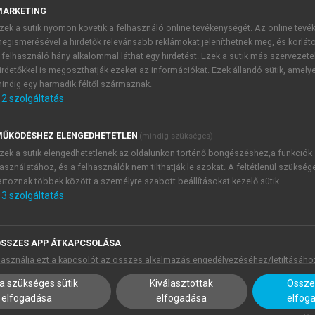
k közötti kommunikáció folyamatos és mérhető legyen.
MARKETING
 Smart Destination Integration Model” (
Gretzel et al., 2015
;
B
zek a sütik nyomon követik a felhasználó online tevékenységét. Az online tev
nyítás összekapcsolására épít. Ennek alapja, hogy a városi in
egismerésével a hirdetők relevánsabb reklámokat jeleníthetnek meg, és korlát
ózatok) és a turisztikai rendszerek közös adatkormányzás
 felhasználó hány alkalommal láthat egy hirdetést. Ezek a sütik más szervezete
irdetőkkel is megoszthatják ezeket az információkat. Ezek állandó sütik, amely
ödést eredményez, hanem megalapozza a fenntartható 
indig egy harmadik féltől származnak.
2
szolgáltatás
ŰKÖDÉSHEZ ELENGEDHETETLEN
(mindig szükséges)
zek a sütik elengedhetetlenek az oldalunkon történő böngészéshez,a funkciók
asználatához, és a felhasználók nem tilthatják le azokat. A feltétlenül szükség
artoznak többek között a személyre szabott beállításokat kezelő sütik.
3
szolgáltatás
SSZES APP ÁTKAPCSOLÁSA
asználja ezt a kapcsolót az összes alkalmazás engedélyezéséhez/letiltásáho
a szükséges sütik
Kiválasztottak
Összes
elfogadása
elfogadása
elfog