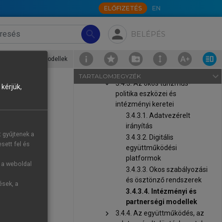
ELŐFIZETÉS
EN
3.4.1. Az okos kormányzás
fogalma és szerepe a
turizmusban
person
search
BELÉPÉS
chevron_right
3.4.2. A turizmuspolitika
célrendszerének
i és partnerségi modellek
újraértelmezése az okos
turizmus kontextusában
navigate_next
TARTALOMJEGYZÉK
chevron_right
3.4.3. Az okos turizmus-
kérjük,
politika eszközei és
intézményi keretei
3.4.3.1. Adatvezérelt
k kell az új
irányítás
t gyűjtenek a
icz & Cunha,
3.4.3.2. Digitális
sett fel és
együttműködési
platformok
 regionális
g a weboldal
3.4.3.3. Okos szabályozási
 turisztikai
és ösztönző rendszerek
ések, a
ális és helyi
3.4.3.4. Intézményi és
”-nek (
Ivars-
partnerségi modellek
datplatformok
chevron_right
3.4.4. Az együttműködés, az