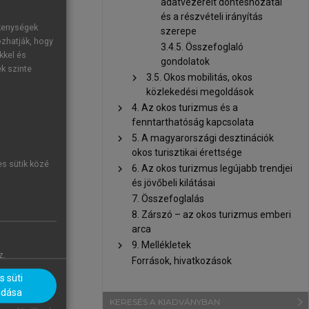
adatvezérelt döntéshozatal
és a részvételi irányítás
olívar, 2016
;
ékenységek
szerepe
frastruktúrák
ozhatják, hogy
3.4.5. Összefoglaló
on keresztül
kkel és
gondolatok
ek szinte
és inkluzív
chevron_right
3.5. Okos mobilitás, okos
közlekedési megoldások
chevron_right
4. Az okos turizmus és a
fenntarthatóság kapcsolata
chevron_right
5. A magyarországi desztinációk
okos turisztikai érettsége
es sütik közé
chevron_right
6. Az okos turizmus legújabb trendjei
és jövőbeli kilátásai
7. Összefoglalás
8. Zárszó – az okos turizmus emberi
arca
chevron_right
9. Mellékletek
z.
Források, hivatkozások
 süti
adása
navigate_next
KERESÉS A KIADVÁNYBAN