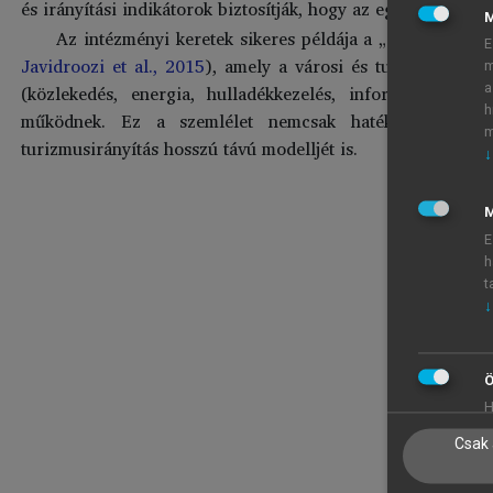
és irányítási indikátorok biztosítják, hogy az egyes szinte
Az intézményi keretek sikeres példája a „Smart City –
E
Javidroozi et al., 2015
), amely a városi és turisztikai irá
m
(közlekedés, energia, hulladékkezelés, információs hál
a
h
működnek. Ez a szemlélet nemcsak hatékonyabb műk
m
turizmusirányítás hosszú távú modelljét is.
↓
M
E
h
t
↓
Ö
H
Csak 