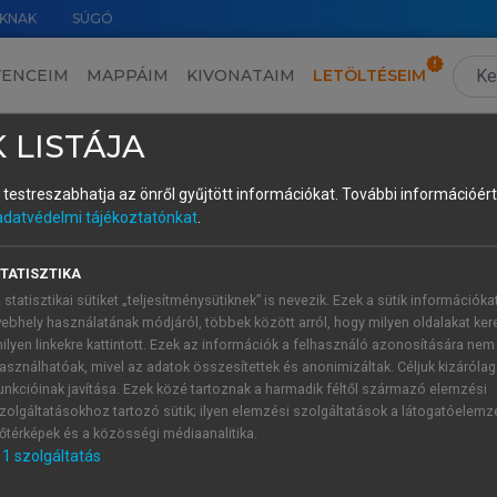
KNAK
SÚGÓ
VENCEIM
MAPPÁIM
KIVONATAIM
LETÖLTÉSEIM
3.4. Az okos kormányzás, okos turizmuspolitika
›
3.4.3. Az okos turizmus-politika eszközei és intézményi keretei
›
3.4.3.4. Intézmény
 LISTÁJA
és testreszabhatja az önről gyűjtött információkat.
További információért 
adatvédelmi tájékoztatónkat
.
ellek
TATISZTIKA
i háttér nélkül. A kormányzati struktúráknak alkalmazkodniu
 statisztikai sütiket „teljesítménysütiknek” is nevezik. Ezek a sütik információka
a multiszektorális partnerséget helyezi előtérbe (
Przeybilov
ebhely használatának módjáról, többek között arról, hogy milyen oldalakat kere
ilyen linkekre kattintott. Ezek az információk a felhasználó azonosítására nem
n többszintű, ahol a nemzeti stratégiai irányítás, a
asználhatóak, mivel az adatok összesítettek és anonimizáltak. Céljuk kizáróla
rák összehangoltan működnek. A nemzeti szintű szervek (pl.
unkcióinak javítása. Ezek közé tartoznak a harmadik féltől származó elemzési
zolgáltatásokhoz tartozó sütik; ilyen elemzési szolgáltatások a látogatóelemz
keret és a digitális infrastruktúra biztosítása, míg a region
őtérképek és a közösségi médiaanalitika.
apó, 2020
). Ezt a modellt nevezik „polycentric governance
1
szolgáltatás
lt, de az adatok és tudások révén mégis koordinált. A közös a