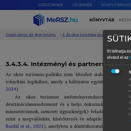
SZERZŐKNEK
CÉGEKNEK
KÖNYVTÁROSO
KÖNYVTÁR
KED
Csapó János: Az okos turizmus rendszere és működése
›
3. Az okos turisztikai ökoszisztéma 5 pilléren alapuló értelmezése és bemutatása
›
SÜTIK
Itt láthatja 
olvasd el az
3.4.3.4. Intézményi és partnerségi mod
S
Az okos turizmus-politika nem létezhet stabil intézmény
A
irányítási logikához, amely a hálózatos együttműködést és 
w
2024
).
m
Az okos turizmus intézményrendszere jellemzőe
h
desztinációmenedzsment és a helyi önkormányzati struktú
f
s
minisztériumok, nemzeti ügynökségek) feladata a stratégiai 
h
szint a megvalósítás, kísérletezés és adaptáció terepe (
Cs
↓
Baidal et al., 2021
), amelyben a döntéshozatal decentralizá