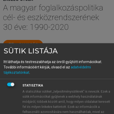
A magyar foglalkozáspolitika
cél- és eszközrendszerének
30 éve: 1990-2020
menu_book
OLVASÁS
SÜTIK LISTÁJA
Itt láthatja és testreszabhatja az önről gyűjtött információkat.
További információért kérjük, olvasd el az
adatvédelmi
H) A válság miatt
tájékoztatónkat
.
munkahelyüket elvesztők
bértámogatása
STATISZTIKA
A statisztikai sütiket „teljesítménysütiknek” is nevezik. Ezek a
A támogatása
célja a gazdasági válság
sütik információkat gyűjtenek a webhely használatának
következtében álláskeresővé vált és álláskeresési
módjáról, többek között arról, hogy milyen oldalakat keresett
járadékban részesülő munkavállalók munkához
fel és milyen linkekre kattintott. Ezek az információk a
felhasználó azonosítására nem használhatóak, mivel az