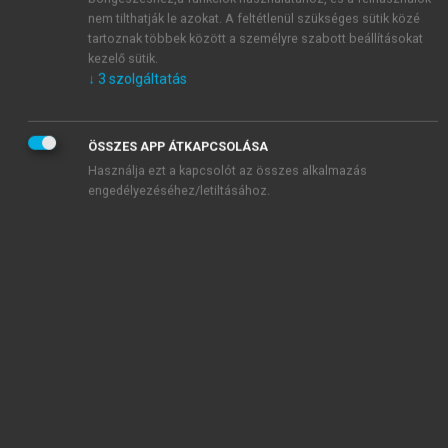
nem tilthatják le azokat. A feltétlenül szükséges sütik közé
tartoznak többek között a személyre szabott beállításokat
kezelő sütik.
↓
3
szolgáltatás
ÖSSZES APP ÁTKAPCSOLÁSA
Használja ezt a kapcsolót az összes alkalmazás
engedélyezéséhez/letiltásához.
TARTALOMJEGYZÉK
A magyar foglalkoztatáspolitika cél- és
eszközrendszerének 30 éve: 1990–2020 • Adatsorok
és dokumentumok. Politikák és eszközök