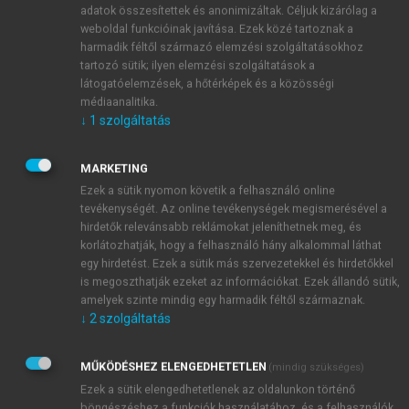
juttatása oly módon, hogy az álláskeresési járadék
adatok összesítettek és anonimizáltak. Céljuk kizárólag a
folyósítási idejéből még hátralévő időtartamra járó
weboldal funkcióinak javítása. Ezek közé tartoznak a
álláskeresési járadék összege a foglalkoztatásukat
harmadik féltől származó elemzési szolgáltatásokhoz
segítse elő. A támogatás abban az estben állapítható
tartozó sütik; ilyen elemzési szolgáltatások a
meg, ha a foglalkoztatás teljes munkaidőben,
látogatóelemzések, a hőtérképek és a közösségi
médiaanalitika.
munkaviszony keretében történik, és az álláskeresési
↓
1
szolgáltatás
járadék folyósítási idejéből legalább 180 nap van
hátra. A támogatás mértéke nem haladhatja meg a
MARKETING
munkába lépéskor hatályos minimálbér és járulékai
Ezek a sütik nyomon követik a felhasználó online
60%-át. A támogatás az álláskeresési járadék
tevékenységét. Az online tevékenységek megismerésével a
folyósítási idejéből még hátralévő időtartamra
hirdetők relevánsabb reklámokat jeleníthetnek meg, és
folyósítható.
korlátozhatják, hogy a felhasználó hány alkalommal láthat
egy hirdetést. Ezek a sütik más szervezetekkel és hirdetőkkel
is megoszthatják ezeket az információkat. Ezek állandó sütik,
amelyek szinte mindig egy harmadik féltől származnak.
↓
2
szolgáltatás
MŰKÖDÉSHEZ ELENGEDHETETLEN
(mindig szükséges)
Ezek a sütik elengedhetetlenek az oldalunkon történő
böngészéshez,a funkciók használatához, és a felhasználók