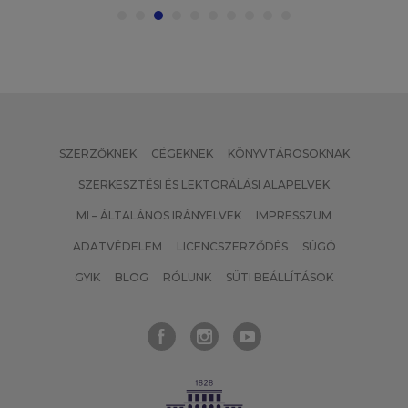
SZERZŐKNEK
CÉGEKNEK
KÖNYVTÁROSOKNAK
SZERKESZTÉSI ÉS LEKTORÁLÁSI ALAPELVEK
MI – ÁLTALÁNOS IRÁNYELVEK
IMPRESSZUM
ADATVÉDELEM
LICENCSZERZŐDÉS
SÚGÓ
GYIK
BLOG
RÓLUNK
SÜTI BEÁLLÍTÁSOK