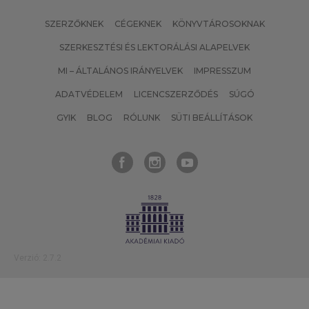
SZERZŐKNEK
CÉGEKNEK
KÖNYVTÁROSOKNAK
SZERKESZTÉSI ÉS LEKTORÁLÁSI ALAPELVEK
MI – ÁLTALÁNOS IRÁNYELVEK
IMPRESSZUM
ADATVÉDELEM
LICENCSZERZŐDÉS
SÚGÓ
GYIK
BLOG
RÓLUNK
SÜTI BEÁLLÍTÁSOK
Verzió: 2.7.2