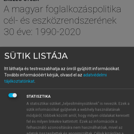
A magyar foglalkozáspolitika
cél- és eszközrendszerének
30 éve: 1990-2020
menu_book
OLVASÁS
SÜTIK LISTÁJA
Itt láthatja és testreszabhatja az önről gyűjtött információkat.
További információért kérjük, olvasd el az
adatvédelmi
A népesség korstruktúrája
tájékoztatónkat
.
A korösszetételt tekintve három nagy korcsoportot
STATISZTIKA
különböztetek meg: a 15–24 éves „fiatalok”, a 25–-64
A statisztikai sütiket „teljesítménysütiknek” is nevezik. Ezek a
éves „felnőttek”, és a 65–74 éves „idősebbek”
sütik információkat gyűjtenek a webhely használatának
csoportját. Ezekből a csoportképzési határokból
módjáról, többek között arról, hogy milyen oldalakat keresett
következik, hogy a domináns a felnőttek csoportja,
fel és milyen linkekre kattintott. Ezek az információk a
felhasználó azonosítására nem használhatóak, mivel az
amire vonatkozóan túl sok újdonságot nem tudunk
adatok összesítettek és anonimizáltak. Céljuk kizárólag a