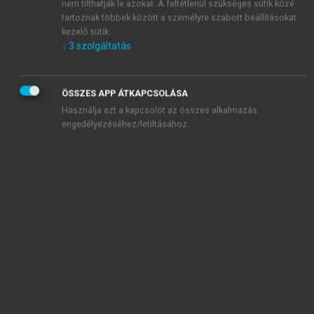
nem tilthatják le azokat. A feltétlenül szükséges sütik közé
tartoznak többek között a személyre szabott beállításokat
kezelő sütik.
↓
3
szolgáltatás
ÖSSZES APP ÁTKAPCSOLÁSA
Használja ezt a kapcsolót az összes alkalmazás
engedélyezéséhez/letiltásához.
TARTALOMJEGYZÉK
A magyar foglalkoztatáspolitika cél- és
eszközrendszerének 30 éve: 1990–2020 • Adatsorok
és dokumentumok. Politikák és eszközök
Impresszum
Ajánló
A rövidítések, betűszavak jegyzéke
chevron_right
I. rész: A munkaerőpiac és a foglalkoztatáspolitika
változó világa, 1990–2020