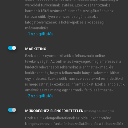
majd mondani, mert ennek mozgása, jellemzői
weboldal funkcióinak javítása. Ezek közé tartoznak a
alapvetően meghatározzák a teljes 15–74 éves
harmadik féltől származó elemzési szolgáltatásokhoz
népesség mozgását, vagyis azokat, amelyeket az
tartozó sütik; ilyen elemzési szolgáltatások a
előzőekben már bemutattunk. A fő figyelmet ezért a
látogatóelemzések, a hőtérképek és a közösségi
médiaanalitika.
két szélső szegmensre, a fiatalokra és az idősebbekre
↓
1
szolgáltatás
kell majd fordítanunk.
MARKETING
Ezek a sütik nyomon követik a felhasználó online
tevékenységét. Az online tevékenységek megismerésével a
hirdetők relevánsabb reklámokat jeleníthetnek meg, és
korlátozhatják, hogy a felhasználó hány alkalommal láthat
egy hirdetést. Ezek a sütik más szervezetekkel és hirdetőkkel
is megoszthatják ezeket az információkat. Ezek állandó sütik,
amelyek szinte mindig egy harmadik féltől származnak.
↓
2
szolgáltatás
MŰKÖDÉSHEZ ELENGEDHETETLEN
(mindig szükséges)
Ezek a sütik elengedhetetlenek az oldalunkon történő
böngészéshez,a funkciók használatához, és a felhasználók