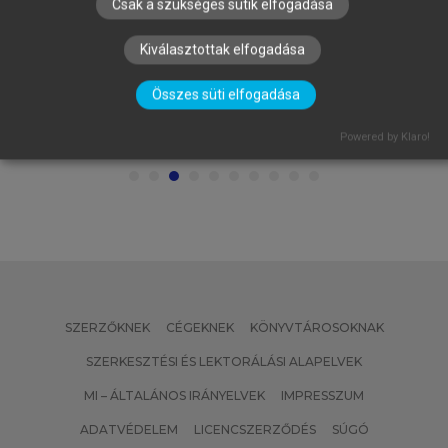
Csak a szükséges sütik elfogadása
Kiválasztottak elfogadása
TÓTH TIHAMÉR
Az Európai Unió versenyjoga
Összes süti elfogadása
Powered by Klaro!
SZERZŐKNEK
CÉGEKNEK
KÖNYVTÁROSOKNAK
SZERKESZTÉSI ÉS LEKTORÁLÁSI ALAPELVEK
MI – ÁLTALÁNOS IRÁNYELVEK
IMPRESSZUM
ADATVÉDELEM
LICENCSZERZŐDÉS
SÚGÓ