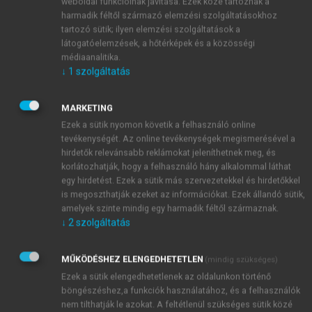
weboldal funkcióinak javítása. Ezek közé tartoznak a
harmadik féltől származó elemzési szolgáltatásokhoz
tartozó sütik; ilyen elemzési szolgáltatások a
látogatóelemzések, a hőtérképek és a közösségi
médiaanalitika.
↓
1
szolgáltatás
MARKETING
Ezek a sütik nyomon követik a felhasználó online
tevékenységét. Az online tevékenységek megismerésével a
hirdetők relevánsabb reklámokat jeleníthetnek meg, és
korlátozhatják, hogy a felhasználó hány alkalommal láthat
egy hirdetést. Ezek a sütik más szervezetekkel és hirdetőkkel
is megoszthatják ezeket az információkat. Ezek állandó sütik,
amelyek szinte mindig egy harmadik féltől származnak.
↓
2
szolgáltatás
MŰKÖDÉSHEZ ELENGEDHETETLEN
(mindig szükséges)
Ezek a sütik elengedhetetlenek az oldalunkon történő
böngészéshez,a funkciók használatához, és a felhasználók
nem tilthatják le azokat. A feltétlenül szükséges sütik közé