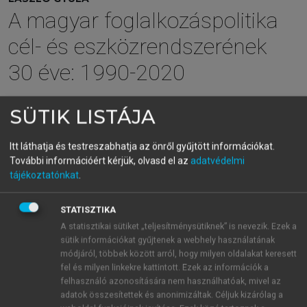
A magyar foglalkozáspolitika
cél- és eszközrendszerének
30 éve: 1990-2020
SÜTIK LISTÁJA
menu_book
OLVASÁS
Itt láthatja és testreszabhatja az önről gyűjtött információkat.
További információért kérjük, olvasd el az
adatvédelmi
tájékoztatónkat
.
A népesség száma
STATISZTIKA
A
népesség
számának csökkenése már az 1990-es évek
A statisztikai sütiket „teljesítménysütiknek” is nevezik. Ezek a
elején is látható volt, de az már nézőpont kérdése,
sütik információkat gyűjtenek a webhely használatának
hogy a négy év alatti mintegy százezer fős, 1%-os
módjáról, többek között arról, hogy milyen oldalakat keresett
csökkenés mennyire minősül soknak (1989-ben 10,4
fel és milyen linkekre kattintott. Ezek az információk a
millió, 1993-ban 10,3 millió fő a népesség száma).
felhasználó azonosítására nem használhatóak, mivel az
adatok összesítettek és anonimizáltak. Céljuk kizárólag a