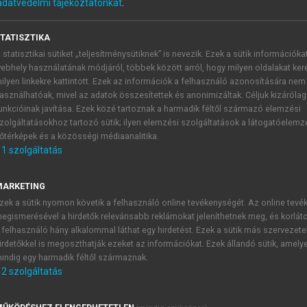
adatvédelmi tájékoztatónkat
.
TATISZTIKA
itika cél- és eszközrendszeréne
 statisztikai sütiket „teljesítménysütiknek” is nevezik. Ezek a sütik információka
ebhely használatának módjáról, többek között arról, hogy milyen oldalakat kere
ilyen linkekre kattintott. Ezek az információk a felhasználó azonosítására nem
asználhatóak, mivel az adatok összesítettek és anonimizáltak. Céljuk kizáróla
unkcióinak javítása. Ezek közé tartoznak a harmadik féltől származó elemzési
zolgáltatásokhoz tartozó sütik; ilyen elemzési szolgáltatások a látogatóelemz
őtérképek és a közösségi médiaanalitika.
1
szolgáltatás
Az ideiglenes szállás támogatása
MARKETING
járható távolságot (a napi ingázási lehetőséget) nagyban les
zek a sütik nyomon követik a felhasználó online tevékenységét. Az online tev
össégi szállítással), mert egyrészt vannak közlekedési vakfol
egismerésével a hirdetők relevánsabb reklámokat jeleníthetnek meg, és korlát
ág egyúttal igen jelentős időráfordításbeli többletet is j
 felhasználó hány alkalommal láthat egy hirdetést. Ezek a sütik más szervezete
galább részben – áthidalni az átmeneti lakhatás megoldhat
irdetőkkel is megoszthatják ezeket az információkat. Ezek állandó sütik, amely
nek, fenntartásának támogatása. Ezzel a megoldással „csak”
indig egy harmadik féltől származnak.
2
szolgáltatás
unkahely közelében lehet valamilyen átmeneti szállásmegoldást
 csak a hét végén.