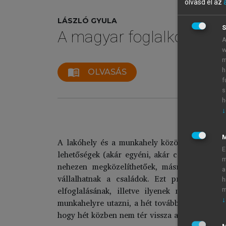
olvasd el az
LÁSZLÓ GYULA
S
A magyar foglalkozáspol
A
w
m
h
menu_book
OLVASÁS
f
s
h
↓
A lakóhely és a munkahely közötti naponta be
E
lehetőségek (akár egyéni, akár csoportos, köz
m
nehezen megközelíthetőek, másrészt a távols
a
vállalhatnak a családok. Ezt próbálja – le
h
elfoglalásának, illetve ilyenek megépítésé
m
↓
munkahelyre utazni, a hét további napjain a m
hogy hét közben nem tér vissza a családjához,