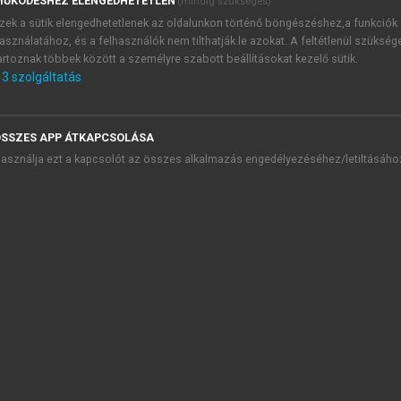
ŰKÖDÉSHEZ ELENGEDHETETLEN
(mindig szükséges)
zek a sütik elengedhetetlenek az oldalunkon történő böngészéshez,a funkciók
asználatához, és a felhasználók nem tilthatják le azokat. A feltétlenül szükség
TARTALOMJEGYZÉK
artoznak többek között a személyre szabott beállításokat kezelő sütik.
3
szolgáltatás
magyar foglalkoztatáspolitika cél- és eszközrendszerének 30
litikák és eszközök
SSZES APP ÁTKAPCSOLÁSA
presszum
asználja ezt a kapcsolót az összes alkalmazás engedélyezéséhez/letiltásáho
ánló
rövidítések, betűszavak jegyzéke
 rész: A munkaerőpiac és a foglalkoztatáspolitika változó világa
. rész: A foglalkoztatáspolitika eszközei és intézményei, 1990–
Bevezetés
3. fejezet: Áttekintés
4. Az alkalmazott eszközök
chevron_right
4.1. A foglalkoztathatóvá válás elősegítése
chevron_right
4.2. A térbeli mobilitás támogatása
4.2.1. A helyközi utazás támogatása