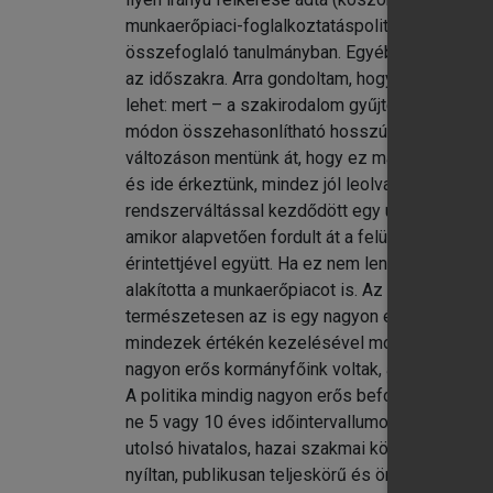
munkaerőpiaci-foglalkoztatáspolitikai adatain
összefoglaló tanulmányban. Egyébként meg valób
az időszakra. Arra gondoltam, hogy addig kell
lehet: mert – a szakirodalom gyűjtése során ez 
módon összehasonlítható hosszú adatsor megtalá
változáson mentünk át, hogy ez már nem összehas
és ide érkeztünk, mindez jól leolvasható az ada
rendszerváltással kezdődött egy új „mai” korsz
amikor alapvetően fordult át a felülről irányí
érintettjével együtt. Ha ez nem lenne elég, eb
alakította a munkaerőpiacot is. Az eredmények
természetesen az is egy nagyon érdekes kérdés,
mindezek értékén kezelésével mondhatunk bármit
nagyon erős kormányfőink voltak, akik saját elk
A politika mindig nagyon erős befolyásoló-megh
ne 5 vagy 10 éves időintervallumokra bontsam,
utolsó hivatalos, hazai szakmai közönségnek s
nyíltan, publikusan teljeskörű és önálló, „címze