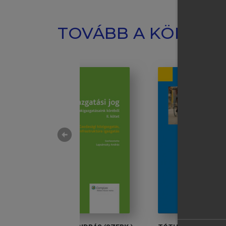
TOVÁBB A KÖNYVT
arrow_circle_left