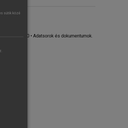
es sütik közé
 éve: 1990–2020 • Adatsorok és dokumentumok.
z.
, 1990–2020
2020