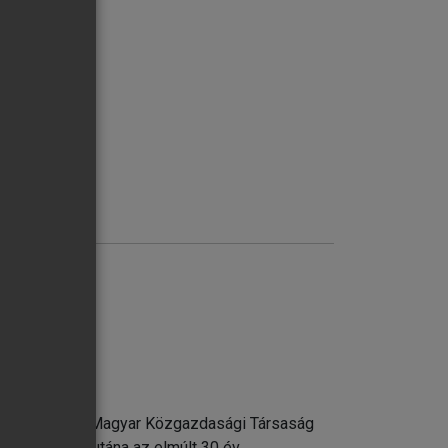
opót először a Magyar Közgazdasági Társaság
en is) nézzek utána az elmúlt 30 év