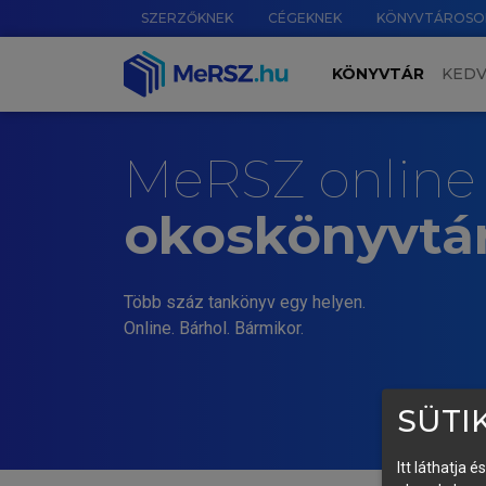
SZERZŐKNEK
CÉGEKNEK
KÖNYVTÁROSO
KÖNYVTÁR
KED
MeRSZ online
okoskönyvtá
Több száz tankönyv egy helyen.
Online. Bárhol. Bármikor.
SÜTIK
Itt láthatja 