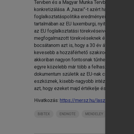
Tervben és a Magyar Munka Tervben fogalmazta m
konkretizálása. A „hazai”-t azért hangsúlyozz
foglalkoztatáspolitika eredményeit és következ
tartalmában az EU luxemburgi, nyitott koordinác
az EU foglalkoztatási törekvéseivel és a maga 
megfogalmazott törekvéseknek és az EU országspe
bocsátanom azt is, hogy a 30 év áttekintése id
kevesebb a hozzáférhető szakirodalom, elemzés
akkoriban nagyon fontosnak tűnhettek, idővel so
egyre közelebb már több a felhasználható szaki
dokumentum születik az EU-nak címezve, illetve
eszköznek, kisebb-nagyobb intézkedésnek. Úgy 
azt, hogy ezeket majd értékelje és szelektálja.
Hivatkozás:
https://mersz.hu/laszlo-a-magyar-f
BIBTEX
ENDNOTE
MENDELEY
ZOTERO