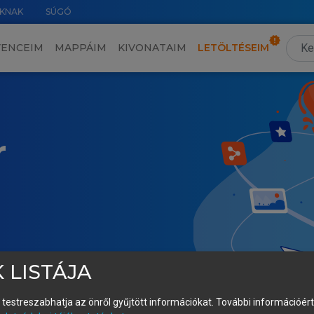
KNAK
SÚGÓ
VENCEIM
MAPPÁIM
KIVONATAIM
LETÖLTÉSEIM
r
 LISTÁJA
és testreszabhatja az önről gyűjtött információkat.
További információért 