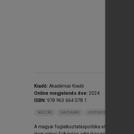
chevron_right
chevron_right
Kiadó:
Akadémiai Kiadó
Online megjelenés éve:
2024
ISBN:
978 963 664 078 1
ADÓZÁS
GAZDASÁG
JOGTUDOMÁNY
A magyar foglalkoztatáspolitika elmúlt 30 év
ilyen irányú felkérése adta (köszönet érte!), am