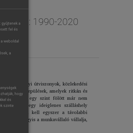
k 30 éve: 1990-2020
t gyűjtenek a
sett fel és
g a weboldal
ések, a
zűkítik a helyi útviszonyok, közlekedési
ékenységek
tok és zsáktelepülések, amelyek ritkán és
ozhatják, hogy
elent, amelyet egy szint fölött már nem
kkel és
óvá tétele, egy ideiglenes szálláshely
ek szinte
 a hét elején kell egyszer a távolabbi
 találni, vagyis a munkavállaló vállalja,