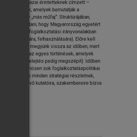
ek éves – a hazai érintetteknek címzett –
n dokumentumok, amelyek bemutatják a
, ami már egy „más műfaj”. Struktúrájában,
lja azt bizonyítani, hogy Magyarország egyetért
 megfelelni a foglalkoztatási irányvonalakban
ások lehívására, felhasználására). Előre kell
 szűkül, ahogy megyünk vissza az időben, mert
kopnak, hanem az egyes történések, amelyek
dent elmos, a felejtés pedig megszépít). Időben
ekre már különösen sok foglalkoztatáspolitikai
át is érezzük minden stratégiai részletnek,
utatom – a jövő kutatóira, szakembereire bízva