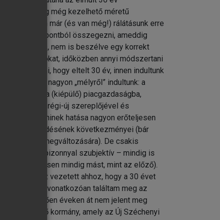
 egy viszonylag még kezelhető méretű
 évtized, van már (és van még!) rálátásunk erre
t szakmai szempontból összegezni, ameddig
orrások köre is, nem is beszélve egy korrekt
s hiteles adatokat, időközben annyi módszertani
 azt mondani, hogy eltelt 30 év, innen indultunk
lés. Egyrészt nagyon „mélyről” indultunk: a
rvgazdaságból a (kiépülő) piacgazdaságba,
ésbe, minden régi-új szereplőjével és
 gazdaságot, aminek hatása nagyon erőteljesen
szainak és működésének következményei (bár
gi feltételek megváltozására). De csakis
élés minden bizonnyal szubjektív – mindig is
is (természetesen mindig mást, mint az előző).
ényszerűen ez vezetett ahhoz, hogy a 30 évet
ljam. 1999-re vonatkozóan találtam meg az
ről. Ezt követően éveken át nem jelent meg
a 2010-ben belépő kormány, amely az Új Széchenyi