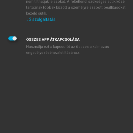
nem tilthatják le azokat. A feltétlenül szükséges sütik közé
tartoznak többek között a személyre szabott beállításokat
kezelő sütik.
↓
3
szolgáltatás
ÖSSZES APP ÁTKAPCSOLÁSA
Használja ezt a kapcsolót az összes alkalmazás
engedélyezéséhez/letiltásához.
TARTALOMJEGYZÉK
A magyar foglalkoztatáspolitika cél- és
eszközrendszerének 30 éve: 1990–2020 • Adatsorok
és dokumentumok. Politikák és eszközök
Impresszum
Ajánló
A rövidítések, betűszavak jegyzéke
chevron_right
I. rész: A munkaerőpiac és a foglalkoztatáspolitika
változó világa, 1990–2020