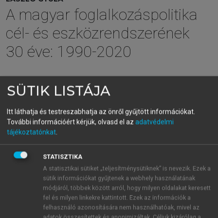
A magyar foglalkozáspolitika
cél- és eszközrendszerének
30 éve: 1990-2020
menu_book
OLVASÁS
SÜTIK LISTÁJA
Itt láthatja és testreszabhatja az önről gyűjtött információkat.
További információért kérjük, olvasd el az
adatvédelmi
A foglalkoztatás elősegítése
tájékoztatónkat
.
Ebben a fejezetben azokat az eszközöket veszem
STATISZTIKA
sorra, amelyek a foglalkoztatás volumenéhez
A statisztikai sütiket „teljesítménysütiknek” is nevezik. Ezek a
kapcsolódnak. A foglalkoztatáspolitikának
sütik információkat gyűjtenek a webhely használatának
értelemszerű és alapvető célja a foglalkoztatás
módjáról, többek között arról, hogy milyen oldalakat keresett
bővítése, ezért egyik oldalról a váltani akaró vagy
fel és milyen linkekre kattintott. Ezek az információk a
felhasználó azonosítására nem használhatóak, mivel az
munka nélkül lévő egyéneket segíti abban, hogy
adatok összesítettek és anonimizáltak. Céljuk kizárólag a