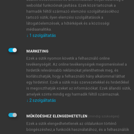
hozzanak létre saját foglalkoztatási lehetőséget
weboldal funkcióinak javítása. Ezek közé tartoznak a
(vállalkozást), a másik oldalról pedig a
harmadik féltől származó elemzési szolgáltatásokhoz
vállalkozásokat ösztönzi arra, hogy teremtsenek
tartozó sütik; ilyen elemzési szolgáltatások a
munkahelyeket, és ha már van munkahely, azokra
látogatóelemzések, a hőtérképek és a közösségi
médiaanalitika.
minél nagyobb arányban a munkaerőpiac hátrányos
↓
1
szolgáltatás
rétegeiből vegyenek fel munkaerőt.
MARKETING
Ezek a sütik nyomon követik a felhasználó online
tevékenységét. Az online tevékenységek megismerésével a
hirdetők relevánsabb reklámokat jeleníthetnek meg, és
korlátozhatják, hogy a felhasználó hány alkalommal láthat
egy hirdetést. Ezek a sütik más szervezetekkel és hirdetőkkel
is megoszthatják ezeket az információkat. Ezek állandó sütik,
amelyek szinte mindig egy harmadik féltől származnak.
↓
2
szolgáltatás
MŰKÖDÉSHEZ ELENGEDHETETLEN
(mindig szükséges)
Ezek a sütik elengedhetetlenek az oldalunkon történő
böngészéshez,a funkciók használatához, és a felhasználók