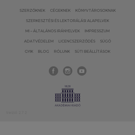
SZERZŐKNEK
CÉGEKNEK
KÖNYVTÁROSOKNAK
SZERKESZTÉSI ÉS LEKTORÁLÁSI ALAPELVEK
MI – ÁLTALÁNOS IRÁNYELVEK
IMPRESSZUM
ADATVÉDELEM
LICENCSZERZŐDÉS
SÚGÓ
GYIK
BLOG
RÓLUNK
SÜTI BEÁLLÍTÁSOK
Verzió: 2.7.2