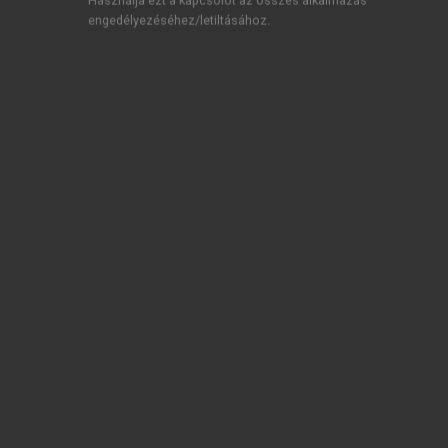
Használja ezt a kapcsolót az összes alkalmazás
engedélyezéséhez/letiltásához.
TARTALOMJEGYZÉK
Tudásmegosztás, információkezelés, alkalmazhatóság
• I. Nyelvhasználat
Impresszum