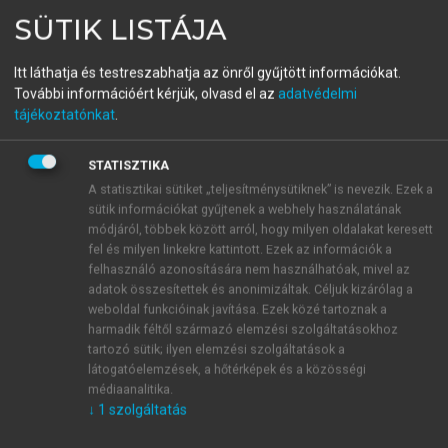
(SZERK.)
SÜTIK LISTÁJA
Tudásmegosztás,
Itt láthatja és testreszabhatja az önről gyűjtött információkat.
információkezelés,
További információért kérjük, olvasd el az
adatvédelmi
alkalmazhatóság I.
tájékoztatónkat
.
Nyelvhasználat
STATISZTIKA
A statisztikai sütiket „teljesítménysütiknek” is nevezik. Ezek a
sütik információkat gyűjtenek a webhely használatának
menu_book
OLVASÁS
módjáról, többek között arról, hogy milyen oldalakat keresett
fel és milyen linkekre kattintott. Ezek az információk a
felhasználó azonosítására nem használhatóak, mivel az
adatok összesítettek és anonimizáltak. Céljuk kizárólag a
Eredmények
weboldal funkcióinak javítása. Ezek közé tartoznak a
harmadik féltől származó elemzési szolgáltatásokhoz
A rangsor első 10 (12) helyét betöltő beszélők
tartozó sütik; ilyen elemzési szolgáltatások a
látogatóelemzések, a hőtérképek és a közösségi
összesített gyakorisági eredményei láthatók az
1.
médiaanalitika.
ábrán
. A legnagyobb számban (523 db) a
hát
fordult
↓
1
szolgáltatás
elő, ennek 35,2%-a (184 db) társulásban. Az
ugye