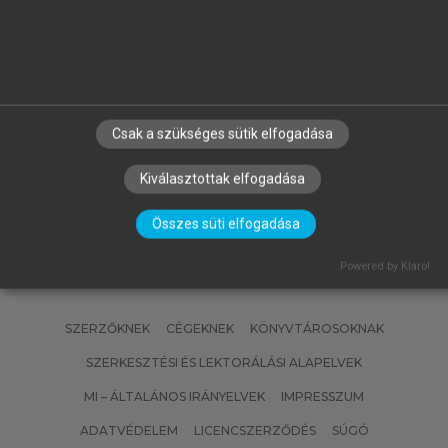
GYURIS BEÁTA (SZERK.)
Általános Nyelvészeti Tanulmányok
XXXV.
Csak a szükséges sütik elfogadása
Kiválasztottak elfogadása
Összes süti elfogadása
Powered by Klaro!
SZERZŐKNEK
CÉGEKNEK
KÖNYVTÁROSOKNAK
SZERKESZTÉSI ÉS LEKTORÁLÁSI ALAPELVEK
MI – ÁLTALÁNOS IRÁNYELVEK
IMPRESSZUM
ADATVÉDELEM
LICENCSZERZŐDÉS
SÚGÓ