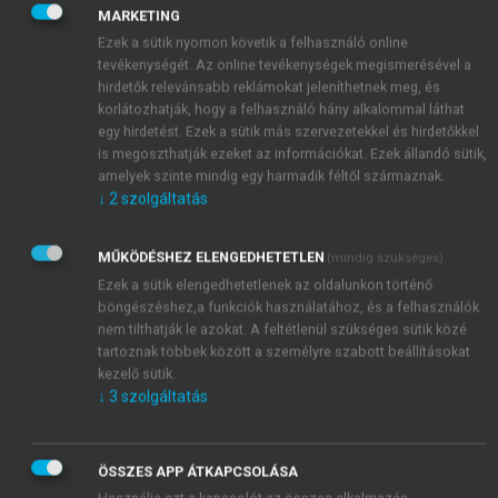
volt a második leggyakoribb (324 db), 31,8%-ban
MARKETING
(103 db) társulásban jelent meg. A
szerintem
Ezek a sütik nyomon követik a felhasználó online
előfordulásain (126 db) belül 26,2% (33 db) a
tevékenységét. Az online tevékenységek megismerésével a
társulásbeli előfordulások aránya. Végül az
egyébként
hirdetők relevánsabb reklámokat jeleníthetnek meg, és
jelent meg a vizsgált diskurzusjelölők közül a
korlátozhatják, hogy a felhasználó hány alkalommal láthat
legritkábban (84 db), ennek a 25%-a (21 db)
egy hirdetést. Ezek a sütik más szervezetekkel és hirdetőkkel
is megoszthatják ezeket az információkat. Ezek állandó sütik,
társulásban. Összességében tehát az elemzett elemek
amelyek szinte mindig egy harmadik féltől származnak.
mintegy harmada (32,3%, azaz 1057-ből 341 db)
↓
2
szolgáltatás
társulásban jelentkezett, ez az arány a gyakoribb
diskurzusjelölők esetében valamivel nagyobbnak, a
MŰKÖDÉSHEZ ELENGEDHETETLEN
(mindig szükséges)
ritkábbak körében valamivel kisebbnek adódott.
Ezek a sütik elengedhetetlenek az oldalunkon történő
böngészéshez,a funkciók használatához, és a felhasználók
nem tilthatják le azokat. A feltétlenül szükséges sütik közé
tartoznak többek között a személyre szabott beállításokat
kezelő sütik.
↓
3
szolgáltatás
ÖSSZES APP ÁTKAPCSOLÁSA