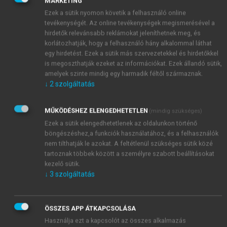
MARKETING
megfelelő formában szerepeltek. A
4. táblázat
a
Ezek a sütik nyomon követik a felhasználó online
javított alakokat tartalmazza. A teljes alakok esetében
tevékenységét. Az online tevékenységek megismerésével a
az idegen eredetű írásmódot csak abban az esetben
hirdetők relevánsabb reklámokat jeleníthetnek meg, és
cseréltem magyarra, ha a mozaikszó elemei így is
korlátozhatják, hogy a felhasználó hány alkalommal láthat
egy hirdetést. Ezek a sütik más szervezetekkel és hirdetőkkel
azonosíthatók voltak (pl.
AB <
a
nti
b
iotikum)
.
is megoszthatják ezeket az információkat. Ezek állandó sütik,
amelyek szinte mindig egy harmadik féltől származnak.
↓
2
szolgáltatás
MŰKÖDÉSHEZ ELENGEDHETETLEN
(mindig szükséges)
Ezek a sütik elengedhetetlenek az oldalunkon történő
böngészéshez,a funkciók használatához, és a felhasználók
nem tilthatják le azokat. A feltétlenül szükséges sütik közé
tartoznak többek között a személyre szabott beállításokat
kezelő sütik.
↓
3
szolgáltatás
ÖSSZES APP ÁTKAPCSOLÁSA
Használja ezt a kapcsolót az összes alkalmazás