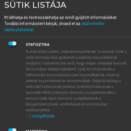
SÜTIK LISTÁJA
(SZERK.)
Tudásmegosztás,
Itt láthatja és testreszabhatja az önről gyűjtött információkat.
információkezelés,
További információért kérjük, olvasd el az
adatvédelmi
tájékoztatónkat
.
alkalmazhatóság I.
Nyelvhasználat
STATISZTIKA
A statisztikai sütiket „teljesítménysütiknek” is nevezik. Ezek a
sütik információkat gyűjtenek a webhely használatának
menu_book
OLVASÁS
módjáról, többek között arról, hogy milyen oldalakat keresett
fel és milyen linkekre kattintott. Ezek az információk a
felhasználó azonosítására nem használhatóak, mivel az
adatok összesítettek és anonimizáltak. Céljuk kizárólag a
weboldal funkcióinak javítása. Ezek közé tartoznak a
Függelék. A talált mozaikszók
harmadik féltől származó elemzési szolgáltatásokhoz
tartozó sütik; ilyen elemzési szolgáltatások a
és/vagy a velük alkotott
látogatóelemzések, a hőtérképek és a közösségi
lexémák listája
médiaanalitika.
↓
1
szolgáltatás
Az alább feltüntetett lexémák a korpuszban sok
esetben nem a magyar helyesírási szabályoknak