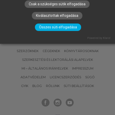
Csak a szükséges sütik elfogadása
Kiválasztottak elfogadása
Összes süti elfogadása
Powered by Klaro!
SZERZŐKNEK
CÉGEKNEK
KÖNYVTÁROSOKNAK
SZERKESZTÉSI ÉS LEKTORÁLÁSI ALAPELVEK
MI – ÁLTALÁNOS IRÁNYELVEK
IMPRESSZUM
ADATVÉDELEM
LICENCSZERZŐDÉS
SÚGÓ
GYIK
BLOG
RÓLUNK
SÜTI BEÁLLÍTÁSOK