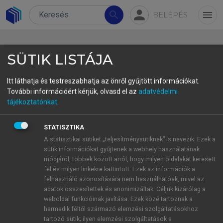
person
search
menu
BELÉPÉS
SÜTIK LISTÁJA
Itt láthatja és testreszabhatja az önről gyűjtött információkat.
További információért kérjük, olvasd el az
adatvédelmi
4.3. A multiplikatívuszi alakok
tájékoztatónkat
.
Az adatok elemzésénél kizártuk azokat a kódexeket,
STATISZTIKA
amelyekben nem található legalább 15
A statisztikai sütiket „teljesítménysütiknek” is nevezik. Ezek a
1
multiplikatívuszi forma.
Az így kiesett szövegek:
sütik információkat gyűjtenek a webhely használatának
AporK, BirkK, CzechK, FestK, GömK, GyöngyK,
módjáról, többek között arról, hogy milyen oldalakat keresett
fel és milyen linkekre kattintott. Ezek az információk a
KeszthK, KrizaK, KrisztL, KulcsK, MiskT, PeerK,
felhasználó azonosítására nem használhatóak, mivel az
PiryH, PozsK, SándK, SimorK; kizártuk továbbá a
adatok összesítettek és anonimizáltak. Céljuk kizárólag a
ThewrK-et is, mert bár éppen 15 adat található
weboldal funkcióinak javítása. Ezek közé tartoznak a
benne, ezek egy része nem ómagyar kori, hanem
harmadik féltől származó elemzési szolgáltatásokhoz
tartozó sütik; ilyen elemzési szolgáltatások a