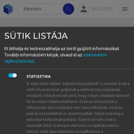
person
search
menu
BELÉPÉS
SÜTIK LISTÁJA
Itt láthatja és testreszabhatja az önről gyűjtött információkat.
További információért kérjük, olvasd el az
adatvédelmi
3.3. A ‑mOs-
tájékoztatónkat
.
grammatikalizációjának egyéb
STATISZTIKA
tanulságai
A statisztikai sütiket „teljesítménysütiknek” is nevezik. Ezek a
sütik információkat gyűjtenek a webhely használatának
Ha a látókörünket kissé kitágítjuk, az imént taglalt
módjáról, többek között arról, hogy milyen oldalakat keresett
jelenségekből nyelvtörténeti és dialektológiai
fel és milyen linkekre kattintott. Ezek az információk a
tanulságokat is levonhatunk.
felhasználó azonosítására nem használhatóak, mivel az
adatok összesítettek és anonimizáltak. Céljuk kizárólag a
Nyelvtörténeti szempontból érdemes
weboldal funkcióinak javítása. Ezek közé tartoznak a
hangsúlyozni, hogy a
‑mOs
- elemet tartalmazó
harmadik féltől származó elemzési szolgáltatásokhoz
paradigmát a 19–20. század fordulóján jegyezték
tartozó sütik; ilyen elemzési szolgáltatások a