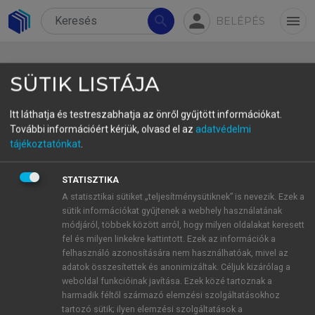
person
search
menu
BELÉPÉS
SÜTIK LISTÁJA
Itt láthatja és testreszabhatja az önről gyűjtött információkat.
További információért kérjük, olvasd el az
adatvédelmi
Irodalom
tájékoztatónkat
.
Anderson, John – Ewen, Colin J. 1987. Principles
STATISZTIKA
of Dependency Phonology. Cambridge:
A statisztikai sütiket „teljesítménysütiknek” is nevezik. Ezek a
Cambridge University Press.
sütik információkat gyűjtenek a webhely használatának
módjáról, többek között arról, hogy milyen oldalakat keresett
Árnason, Kristján 2011. The phonology of
fel és milyen linkekre kattintott. Ezek az információk a
Icelandic. Oxford: Oxford University Press.
felhasználó azonosítására nem használhatóak, mivel az
Avery, Peter – Idsardi, William 2001. Laryngeal
adatok összesítettek és anonimizáltak. Céljuk kizárólag a
dimensions, completion and enhancement. In:
weboldal funkcióinak javítása. Ezek közé tartoznak a
harmadik féltől származó elemzési szolgáltatásokhoz
Hall (2001, 41–70).
tartozó sütik; ilyen elemzési szolgáltatások a